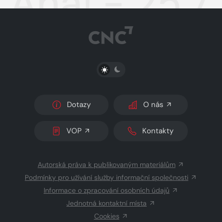
Aha! - 25.7
PŘEPNOUT SVĚTLÝ/TMAVÝ REŽIM
Dotazy
O nás
VOP
Kontakty
Autorská práva k publikovaným materiálům
Podmínky pro užívání služby informační společnosti
Informace o zpracování osobních údajů
Jednotná kontaktní místa
Cookies