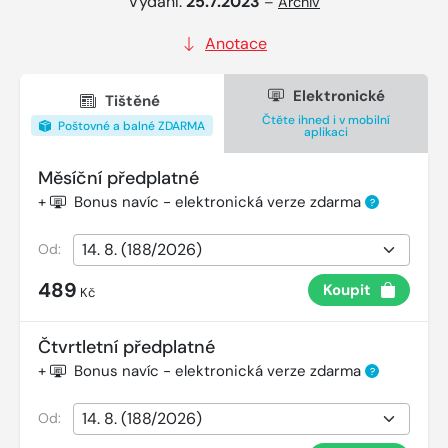
Vydání:
25.7.2023
–
Archiv
Anotace
Elektronické
Tištěné
Čtěte ihned i v mobilní
Poštovné a balné ZDARMA
aplikaci
Měsíční předplatné
+
Bonus navíc - elektronická verze zdarma
?
Od:
489
Koupit
Kč
Čtvrtletní předplatné
+
Bonus navíc - elektronická verze zdarma
?
Od: