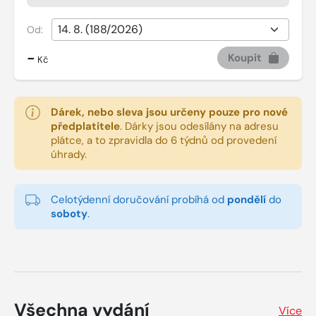
Od:
-
Koupit
Kč
Dárek, nebo sleva jsou určeny pouze pro nové
předplatitele
.
Dárky jsou odesílány na adresu
plátce, a to zpravidla do 6 týdnů od provedení
úhrady.
Celotýdenní doručování probíhá od
pondělí
do
soboty
.
Všechna vydání
Více