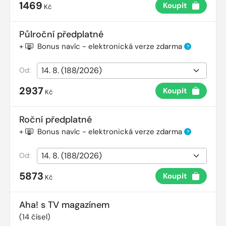
1469
Koupit
Kč
Půlroční předplatné
+
Bonus navíc - elektronická verze zdarma
?
Od:
2937
Koupit
Kč
Roční předplatné
+
Bonus navíc - elektronická verze zdarma
?
Od:
5873
Koupit
Kč
Aha! s TV magazínem
(
14
čísel)