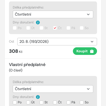
Délka předplatného:
Dny doručení:
Po
Út
St
Čt
Pá
So
Od:
308
Koupit
Kč
Vlastní předplatné
(
0
čísel)
Délka předplatného:
Dny doručení:
Po
Út
St
Čt
Pá
So