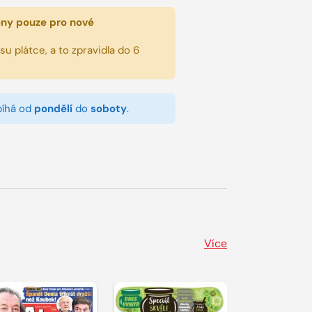
eny pouze pro nové
u plátce, a to zpravidla do 6
bíhá od
pondělí
do
soboty
.
Více