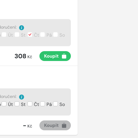
oručení:
o
Út
St
Čt
Pá
So
308
Koupit
Kč
oručení:
o
Út
St
Čt
Pá
So
-
Koupit
Kč