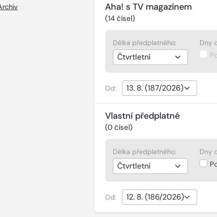
Aha! s TV magazínem
Archiv
(
14
čísel)
Délka předplatného:
Dny d
P
Od:
Vlastní předplatné
(
0
čísel)
Délka předplatného:
Dny d
P
Od: