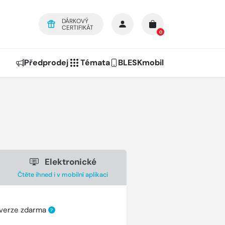
DÁRKOVÝ
CERTIFIKÁT
0
Předprodej
Témata
BLESKmobil
Elektronické
Čtěte ihned i v mobilní aplikaci
 verze zdarma
?