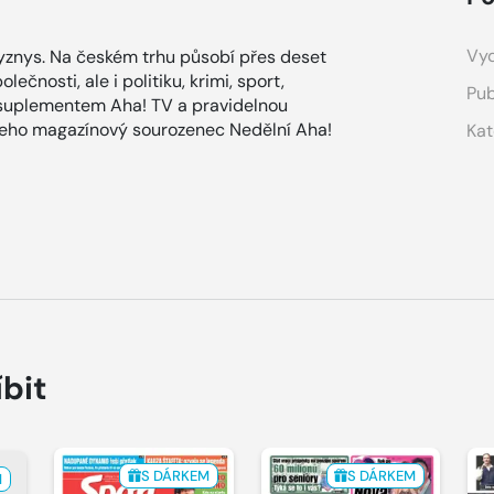
Vyd
znys. Na českém trhu působí přes deset
ečnosti, ale i politiku, krimi, sport,
Pub
 suplementem Aha! TV a pravidelnou
 jeho magazínový sourozenec Nedělní Aha!
Kat
íbit
S DÁRKEM
S DÁRKEM
M