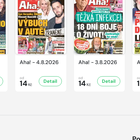
Aha! - 4.8.2026
Aha! - 3.8.2026
A
od
od
o
Detail
Detail
14
14
Kč
Kč
Po