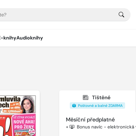
E-knihy
Audioknihy
Tištěné
Poštovné a balné ZDARMA
Měsíční předplatné
+
Bonus navíc - elektronická