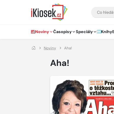
Přejít na hlavní obsah
VYHLEDÁVÁNÍ
Hlavní navigace
Noviny
Časopisy
Speciály
Knihy
Noviny
Aha!
Aha!