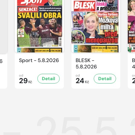
Sport - 5.8.2026
BLESK -
B
26
5.8.2026
4
od
od
o
Detail
Detail
29
24
Kč
Kč
 - 25.5