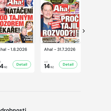
Další
ha! - 1.8.2026
Aha! - 31.7.2026
Aha! - 30.
d
od
od
Detail
Detail
D
14
14
16
Kč
Kč
Kč
drobnosti