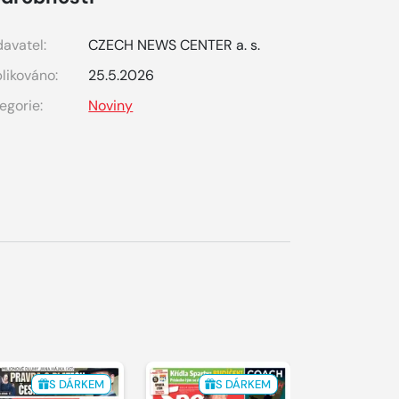
avatel:
CZECH NEWS CENTER a. s.
likováno:
25.5.2026
egorie:
Noviny
S DÁRKEM
S DÁRKEM
S 