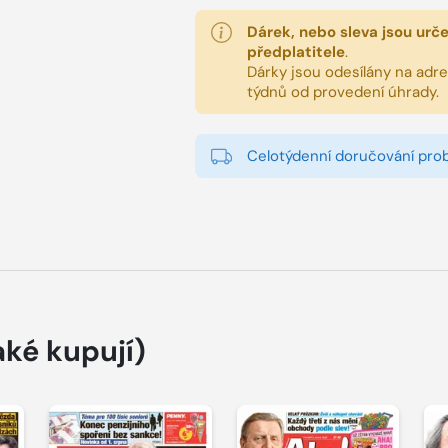
Dárek, nebo sleva jsou urč
předplatitele
.
Dárky jsou odesílány na adres
týdnů od provedení úhrady.
Celotýdenní doručování pro
aké kupují)