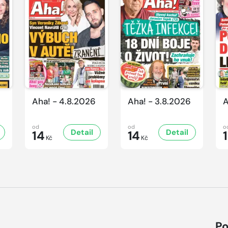
Aha! - 4.8.2026
Aha! - 3.8.2026
A
od
od
o
Detail
Detail
14
14
Kč
Kč
Po