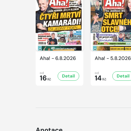
Aha! - 6.8.2026
Aha! - 5.8.2026
od
od
Detail
Detail
16
14
Kč
Kč
Anotace