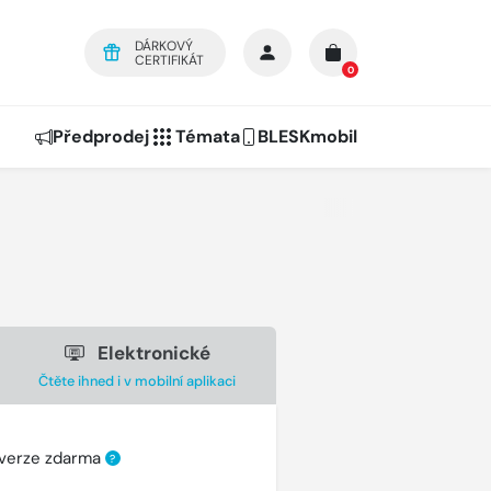
DÁRKOVÝ
CERTIFIKÁT
0
Předprodej
Témata
BLESKmobil
Elektronické
Čtěte ihned i v mobilní aplikaci
 verze zdarma
?