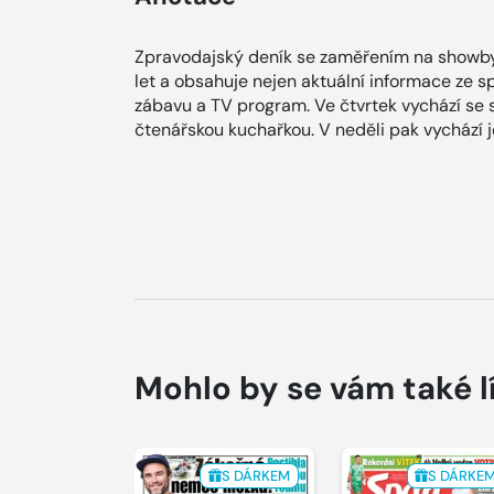
Zpravodajský deník se zaměřením na showby
let a obsahuje nejen aktuální informace ze spol
zábavu a TV program. Ve čtvrtek vychází se
čtenářskou kuchařkou. V neděli pak vychází
Mohlo by se vám také l
S DÁRKEM
S DÁRKE