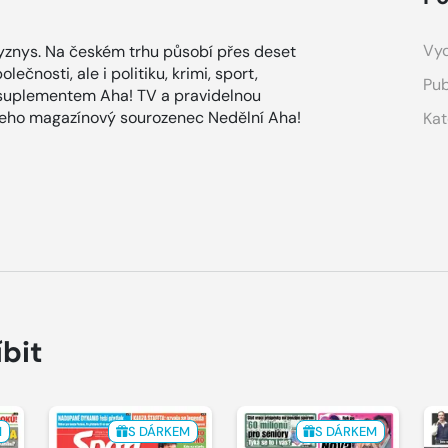
Vyd
znys. Na českém trhu působí přes deset
ečnosti, ale i politiku, krimi, sport,
Pub
 suplementem Aha! TV a pravidelnou
 jeho magazínový sourozenec Nedělní Aha!
Kat
íbit
M
S DÁRKEM
S DÁRKEM