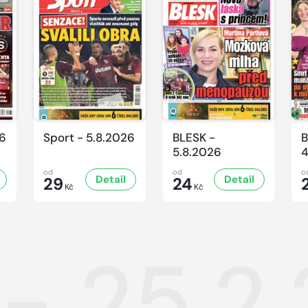
26
Sport - 5.8.2026
BLESK -
B
5.8.2026
4
od
od
o
Detail
Detail
29
24
Kč
Kč
 - 25.2