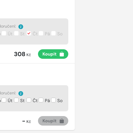
oručení:
o
Út
St
Čt
Pá
So
308
Koupit
Kč
oručení:
o
Út
St
Čt
Pá
So
-
Koupit
Kč