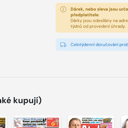
Dárek, nebo sleva jsou urč
předplatitele
.
Dárky jsou odesílány na adres
týdnů od provedení úhrady.
Celotýdenní doručování pro
aké kupují)