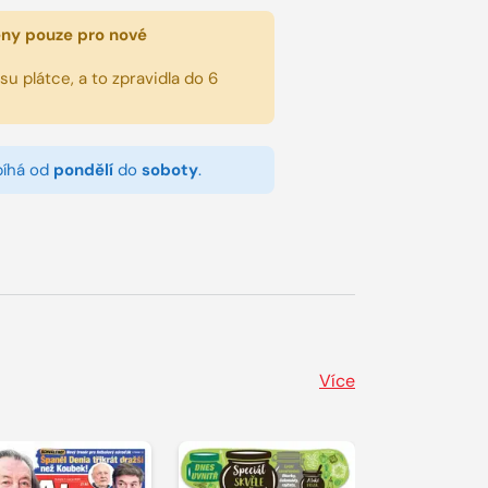
eny pouze pro nové
u plátce, a to zpravidla do 6
bíhá od
pondělí
do
soboty
.
Více