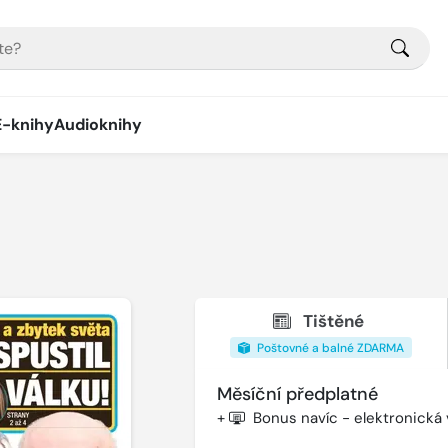
E-knihy
Audioknihy
Tištěné
Poštovné a balné ZDARMA
Měsíční předplatné
+
Bonus navíc - elektronická