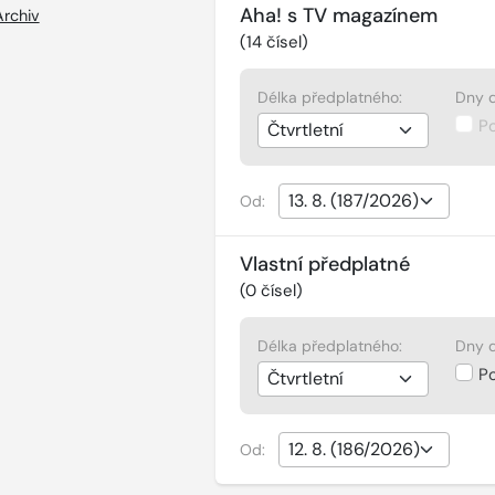
Aha! s TV magazínem
Archiv
(
14
čísel)
Délka předplatného:
Dny d
P
Od:
Vlastní předplatné
(
0
čísel)
Délka předplatného:
Dny d
P
Od: