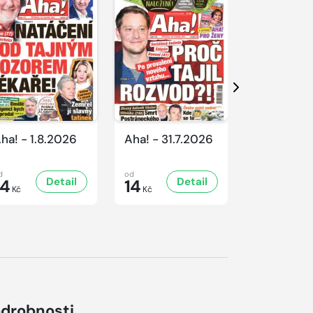
Další
ha! - 1.8.2026
Aha! - 31.7.2026
Aha! - 30.
d
od
od
Detail
Detail
D
14
14
16
Kč
Kč
Kč
drobnosti