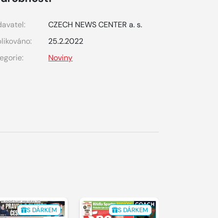
avatel:
CZECH NEWS CENTER a. s.
likováno:
25.2.2022
egorie:
Noviny
S DÁRKEM
S DÁRKEM
S 