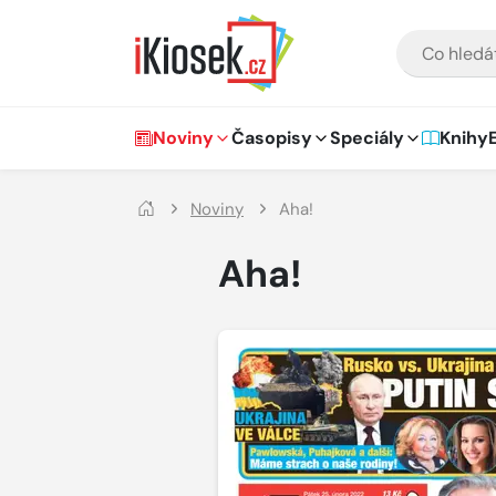
Přejít na hlavní obsah
VYHLEDÁVÁNÍ
Hlavní navigace
Noviny
Časopisy
Speciály
Knihy
Noviny
Aha!
Aha!