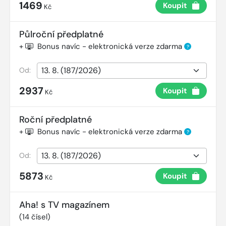
1469
Koupit
Kč
Půlroční předplatné
+
Bonus navíc - elektronická verze zdarma
?
Od:
2937
Koupit
Kč
Roční předplatné
+
Bonus navíc - elektronická verze zdarma
?
Od:
5873
Koupit
Kč
Aha! s TV magazínem
(
14
čísel)