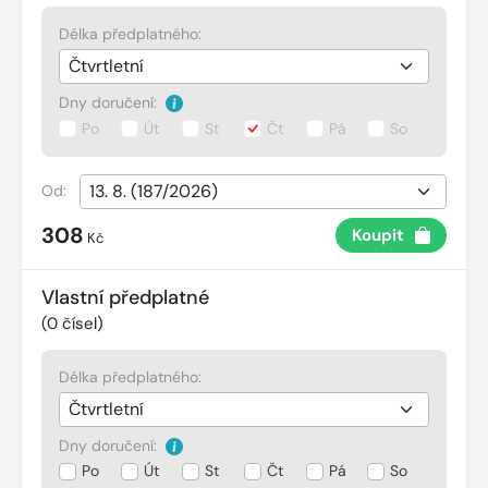
Délka předplatného:
Dny doručení:
Po
Út
St
Čt
Pá
So
Od:
308
Koupit
Kč
Vlastní předplatné
(
0
čísel)
Délka předplatného:
Dny doručení:
Po
Út
St
Čt
Pá
So