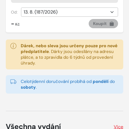
Od:
-
Koupit
Kč
Dárek, nebo sleva jsou určeny pouze pro nové
předplatitele
.
Dárky jsou odesílány na adresu
plátce, a to zpravidla do 6 týdnů od provedení
úhrady.
Celotýdenní doručování probíhá od
pondělí
do
soboty
.
Všechna vydání
Více