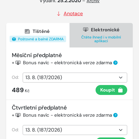
Vydání:
25.2.2020
–
Archiv
Anotace
Elektronické
Tištěné
Čtěte ihned i v mobilní
Poštovné a balné ZDARMA
aplikaci
Měsíční předplatné
+
Bonus navíc - elektronická verze zdarma
?
Od:
489
Koupit
Kč
Čtvrtletní předplatné
+
Bonus navíc - elektronická verze zdarma
?
Od: