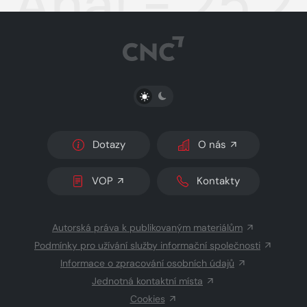
Aha! - 25.
PŘEPNOUT SVĚTLÝ/TMAVÝ REŽIM
Dotazy
O nás
VOP
Kontakty
Autorská práva k publikovaným materiálům
Podmínky pro užívání služby informační společnosti
Informace o zpracování osobních údajů
Jednotná kontaktní místa
Cookies