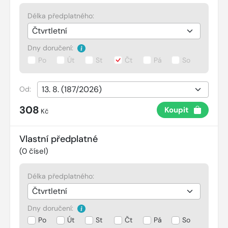
Délka předplatného:
Dny doručení:
Po
Út
St
Čt
Pá
So
Od:
308
Koupit
Kč
Vlastní předplatné
(
0
čísel)
Délka předplatného:
Dny doručení:
Po
Út
St
Čt
Pá
So