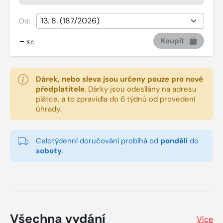
Od:
-
Koupit
Kč
Dárek, nebo sleva jsou určeny pouze pro nové
předplatitele
.
Dárky jsou odesílány na adresu
plátce, a to zpravidla do 6 týdnů od provedení
úhrady.
Celotýdenní doručování probíhá od
pondělí
do
soboty
.
Všechna vydání
Více