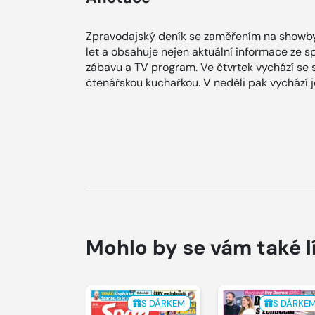
Zpravodajský deník se zaměřením na showby
let a obsahuje nejen aktuální informace ze spol
zábavu a TV program. Ve čtvrtek vychází se
čtenářskou kuchařkou. V neděli pak vychází
Mohlo by se vám také l
S DÁRKEM
S DÁRKE