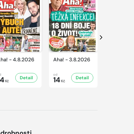
Další
ha! - 4.8.2026
Aha! - 3.8.2026
Aha! - 1.8
d
od
od
Detail
Detail
D
14
14
14
Kč
Kč
Kč
drobnosti