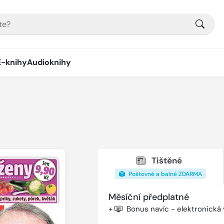
E-knihy
Audioknihy
Tištěné
Poštovné a balné ZDARMA
Měsíční předplatné
+
Bonus navíc - elektronická