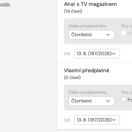
Aha! s TV magazínem
rchiv
(
14
čísel)
Délka předplatného:
Dny d
P
Od:
Vlastní předplatné
(
0
čísel)
Délka předplatného:
Dny d
P
Od: