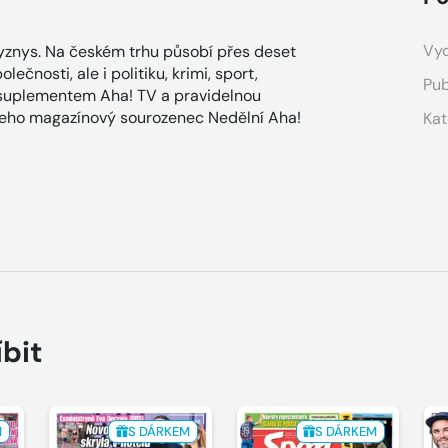
Vyd
znys. Na českém trhu působí přes deset
ečnosti, ale i politiku, krimi, sport,
Pub
 suplementem Aha! TV a pravidelnou
 jeho magazínový sourozenec Nedělní Aha!
Kat
íbit
M
S DÁRKEM
S DÁRKEM