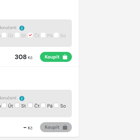
oručení:
o
Út
St
Čt
Pá
So
308
Koupit
Kč
oručení:
o
Út
St
Čt
Pá
So
-
Koupit
Kč