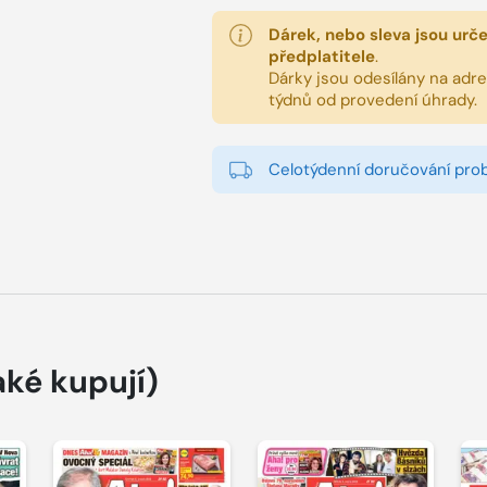
Dárek, nebo sleva jsou urč
předplatitele
.
Dárky jsou odesílány na adres
týdnů od provedení úhrady.
Celotýdenní doručování pro
aké kupují)