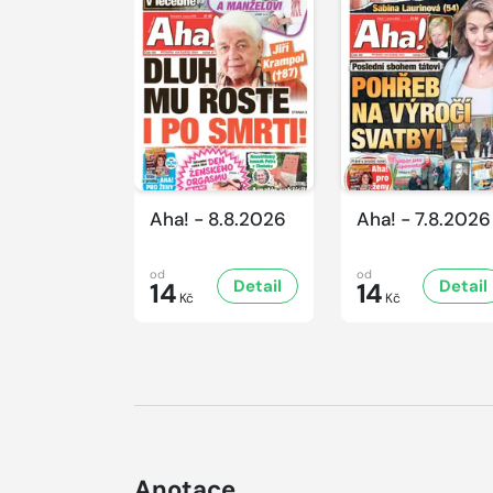
Aha! - 8.8.2026
Aha! - 7.8.2026
od
od
Detail
Detail
14
14
Kč
Kč
Anotace