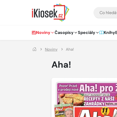
Přejít na hlavní obsah
VYHLEDÁVÁNÍ
Hlavní navigace
Noviny
Časopisy
Speciály
Knihy
Noviny
Aha!
Aha!