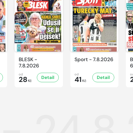
BLESK -
Sport - 7.8.2026
B
7.8.2026
6
od
od
o
Detail
Detail
28
41
Kč
Kč
 - 24.8