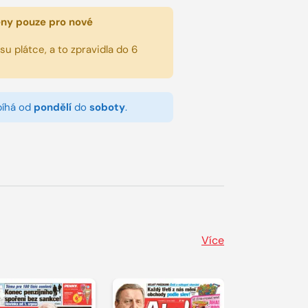
eny pouze pro nové
u plátce, a to zpravidla do 6
bíhá od
pondělí
do
soboty
.
Více