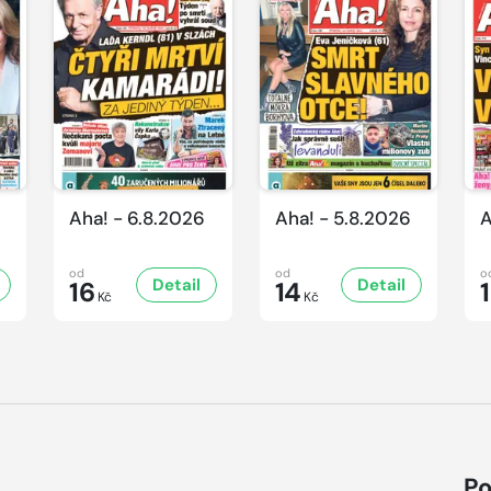
Aha! - 6.8.2026
Aha! - 5.8.2026
A
od
od
o
Detail
Detail
16
14
Kč
Kč
Po