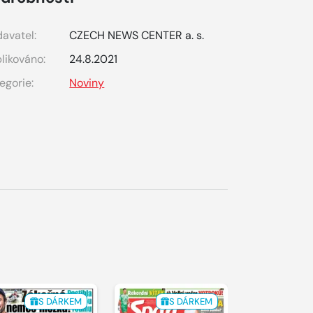
avatel:
CZECH NEWS CENTER a. s.
likováno:
24.8.2021
egorie:
Noviny
S DÁRKEM
S DÁRKEM
S 