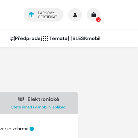
DÁRKOVÝ
CERTIFIKÁT
0
Předprodej
Témata
BLESKmobil
Elektronické
Čtěte ihned i v mobilní aplikaci
 verze zdarma
?