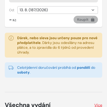
Od:
-
Koupit
Kč
Dárek, nebo sleva jsou určeny pouze pro nové
předplatitele
.
Dárky jsou odesílány na adresu
plátce, a to zpravidla do 6 týdnů od provedení
úhrady.
Celotýdenní doručování probíhá od
pondělí
do
soboty
.
Všechna vydání
Více