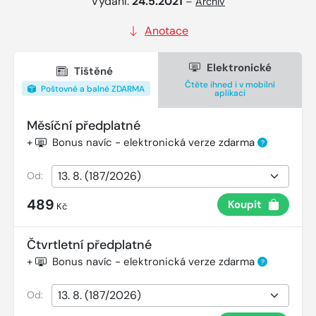
Vydání:
24.5.2021
–
Archiv
Anotace
Elektronické
Tištěné
Čtěte ihned i v mobilní
Poštovné a balné ZDARMA
aplikaci
Měsíční předplatné
+
Bonus navíc - elektronická verze zdarma
?
Od:
489
Koupit
Kč
Čtvrtletní předplatné
+
Bonus navíc - elektronická verze zdarma
?
Od: