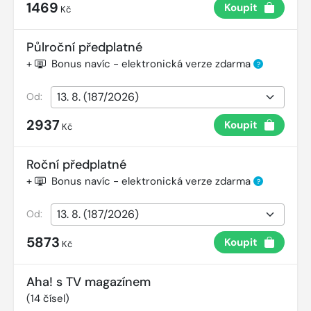
1469
Koupit
Kč
Půlroční předplatné
+
Bonus navíc - elektronická verze zdarma
?
Od:
2937
Koupit
Kč
Roční předplatné
+
Bonus navíc - elektronická verze zdarma
?
Od:
5873
Koupit
Kč
Aha! s TV magazínem
(
14
čísel)