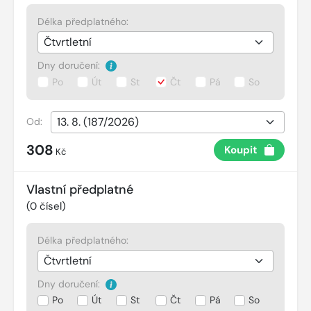
Délka předplatného:
Dny doručení:
Po
Út
St
Čt
Pá
So
Od:
308
Koupit
Kč
Vlastní předplatné
(
0
čísel)
Délka předplatného:
Dny doručení:
Po
Út
St
Čt
Pá
So