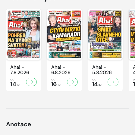
Aha! -
Aha! -
Aha! -
7.8.2026
6.8.2026
5.8.2026
od
od
od
14
16
14
Kč
Kč
Kč
Anotace