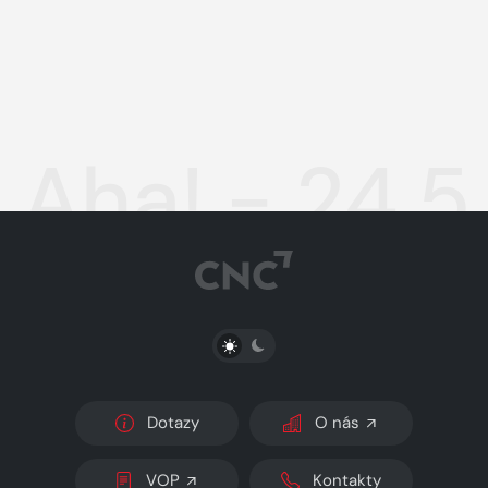
Aha! - 24.5
PŘEPNOUT SVĚTLÝ/TMAVÝ REŽIM
Dotazy
O nás
VOP
Kontakty