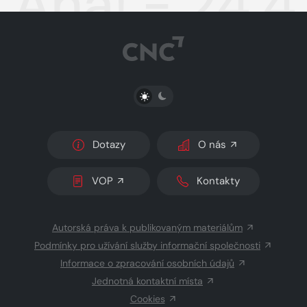
Aha! - 24.
PŘEPNOUT SVĚTLÝ/TMAVÝ REŽIM
Dotazy
O nás
VOP
Kontakty
Autorská práva k publikovaným materiálům
Podmínky pro užívání služby informační společnosti
Informace o zpracování osobních údajů
Jednotná kontaktní místa
Cookies