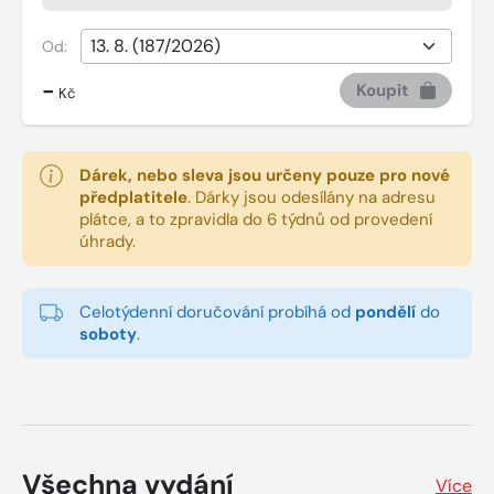
Od:
-
Koupit
Kč
Dárek, nebo sleva jsou určeny pouze pro nové
předplatitele
.
Dárky jsou odesílány na adresu
plátce, a to zpravidla do 6 týdnů od provedení
úhrady.
Celotýdenní doručování probíhá od
pondělí
do
soboty
.
Všechna vydání
Více