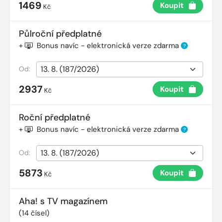
1469
Koupit
Kč
Půlroční předplatné
+
Bonus navíc - elektronická verze zdarma
?
Od:
2937
Koupit
Kč
Roční předplatné
+
Bonus navíc - elektronická verze zdarma
?
Od:
5873
Koupit
Kč
Aha! s TV magazínem
(
14
čísel)