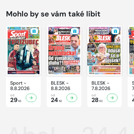
Mohlo by se vám také líbit
Sport -
BLESK -
BLESK -
8.8.2026
8.8.2026
7.8.2026
od
od
od
29
24
28
Kč
Kč
Kč