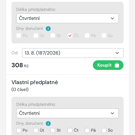
Délka předplatného:
Dny doručení:
Po
Út
St
Čt
Pá
So
Od:
308
Koupit
Kč
Vlastní předplatné
(
0
čísel)
Délka předplatného:
Dny doručení:
Po
Út
St
Čt
Pá
So