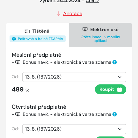
Vydání:
24.4.2024
–
Archiv
Anotace
Elektronické
Tištěné
Čtěte ihned i v mobilní
Poštovné a balné ZDARMA
aplikaci
Měsíční předplatné
+
Bonus navíc - elektronická verze zdarma
?
Od:
489
Koupit
Kč
Čtvrtletní předplatné
+
Bonus navíc - elektronická verze zdarma
?
Od: