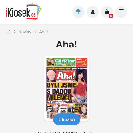
Přejít na hlavní obsah
0
Noviny
Aha!
Aha!
Ukázka