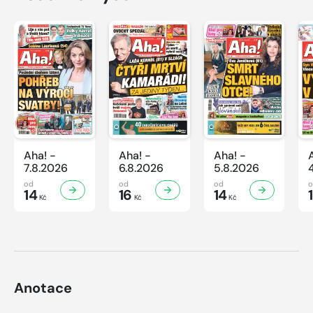
Aha! -
Aha! -
Aha! -
7.8.2026
6.8.2026
5.8.2026
od
od
od
14
16
14
Kč
Kč
Kč
Anotace