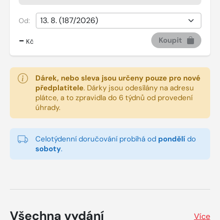
Od:
-
Koupit
Kč
Dárek, nebo sleva jsou určeny pouze pro nové
předplatitele
.
Dárky jsou odesílány na adresu
plátce, a to zpravidla do 6 týdnů od provedení
úhrady.
Celotýdenní doručování probíhá od
pondělí
do
soboty
.
Všechna vydání
Více