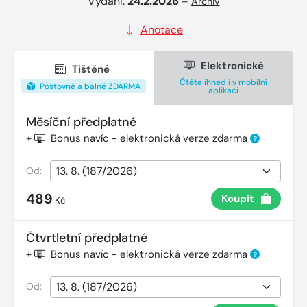
Vydání:
24.2.2026
–
Archiv
Anotace
Elektronické
Tištěné
Čtěte ihned i v mobilní
Poštovné a balné ZDARMA
aplikaci
Měsíční předplatné
+
Bonus navíc - elektronická verze zdarma
?
Od:
489
Koupit
Kč
Čtvrtletní předplatné
+
Bonus navíc - elektronická verze zdarma
?
Od: