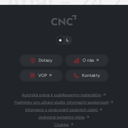
Aha! - 24.2
PŘEPNOUT SVĚTLÝ/TMAVÝ REŽIM
Dotazy
O nás
VOP
Kontakty
Autorská práva k publikovaným materiálům
Podmínky pro užívání služby informační společnosti
Informace o zpracování osobních údajů
Jednotná kontaktní místa
Cookies