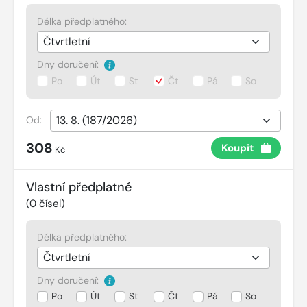
Délka předplatného:
Dny doručení:
Po
Út
St
Čt
Pá
So
Od:
308
Koupit
Kč
Vlastní předplatné
(
0
čísel)
Délka předplatného:
Dny doručení:
Po
Út
St
Čt
Pá
So