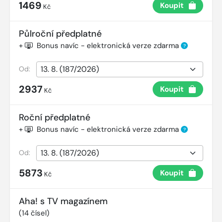
1469
Koupit
Kč
Půlroční předplatné
+
Bonus navíc - elektronická verze zdarma
?
Od:
2937
Koupit
Kč
Roční předplatné
+
Bonus navíc - elektronická verze zdarma
?
Od:
5873
Koupit
Kč
Aha! s TV magazínem
(
14
čísel)