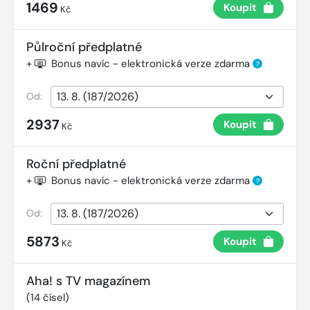
1469
Koupit
Kč
Půlroční předplatné
+
Bonus navíc - elektronická verze zdarma
?
Od:
2937
Koupit
Kč
Roční předplatné
+
Bonus navíc - elektronická verze zdarma
?
Od:
5873
Koupit
Kč
Aha! s TV magazínem
(
14
čísel)