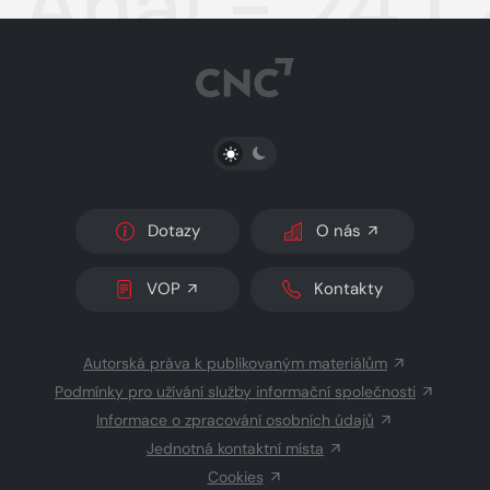
Aha! - 24.1
PŘEPNOUT SVĚTLÝ/TMAVÝ REŽIM
Dotazy
O nás
VOP
Kontakty
Autorská práva k publikovaným materiálům
Podmínky pro užívání služby informační společnosti
Informace o zpracování osobních údajů
Jednotná kontaktní místa
Cookies