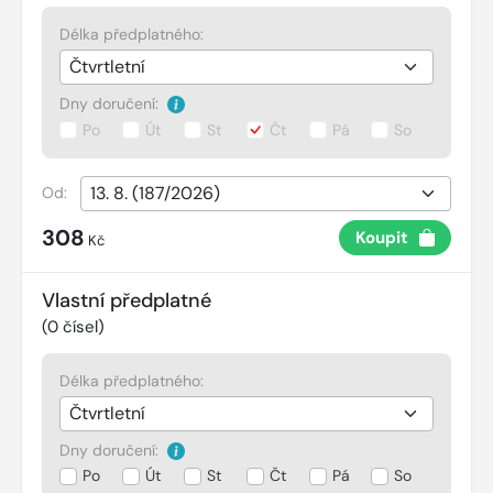
Délka předplatného:
Dny doručení:
Po
Út
St
Čt
Pá
So
Od:
308
Koupit
Kč
Vlastní předplatné
(
0
čísel)
Délka předplatného:
Dny doručení:
Po
Út
St
Čt
Pá
So