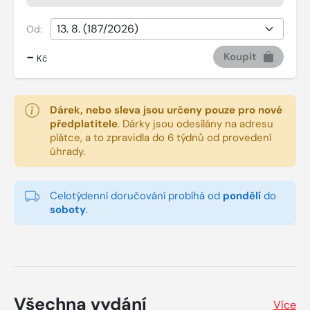
Od:
-
Koupit
Kč
Dárek, nebo sleva jsou určeny pouze pro nové
předplatitele
.
Dárky jsou odesílány na adresu
plátce, a to zpravidla do 6 týdnů od provedení
úhrady.
Celotýdenní doručování probíhá od
pondělí
do
soboty
.
Všechna vydání
Více