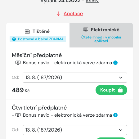
Vydání:
24.1.2022
–
Archiv
Anotace
Elektronické
Tištěné
Čtěte ihned i v mobilní
Poštovné a balné ZDARMA
aplikaci
Měsíční předplatné
+
Bonus navíc - elektronická verze zdarma
?
Od:
489
Koupit
Kč
Čtvrtletní předplatné
+
Bonus navíc - elektronická verze zdarma
?
Od: