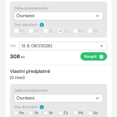
Délka předplatného:
Dny doručení:
Po
Út
St
Čt
Pá
So
Od:
308
Koupit
Kč
Vlastní předplatné
(
0
čísel)
Délka předplatného:
Dny doručení:
Po
Út
St
Čt
Pá
So