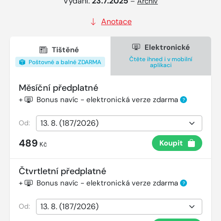
Vydání:
23.7.2025
–
Archiv
Anotace
Elektronické
Tištěné
Čtěte ihned i v mobilní
Poštovné a balné ZDARMA
aplikaci
Měsíční předplatné
+
Bonus navíc - elektronická verze zdarma
?
Od:
489
Koupit
Kč
Čtvrtletní předplatné
+
Bonus navíc - elektronická verze zdarma
?
Od: