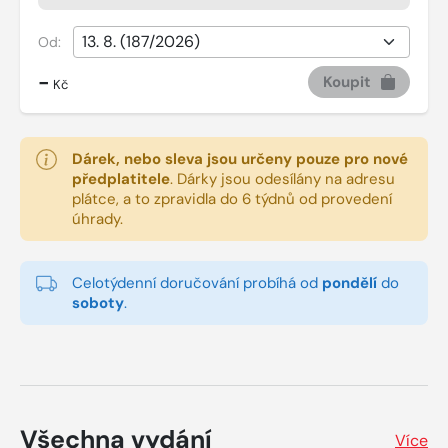
Od:
-
Koupit
Kč
Dárek, nebo sleva jsou určeny pouze pro nové
předplatitele
.
Dárky jsou odesílány na adresu
plátce, a to zpravidla do 6 týdnů od provedení
úhrady.
Celotýdenní doručování probíhá od
pondělí
do
soboty
.
Všechna vydání
Více