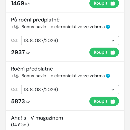
1469
Koupit
Kč
Půlroční předplatné
+
Bonus navíc - elektronická verze zdarma
?
Od:
2937
Koupit
Kč
Roční předplatné
+
Bonus navíc - elektronická verze zdarma
?
Od:
5873
Koupit
Kč
Aha! s TV magazínem
(
14
čísel)