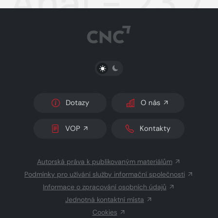
Aha! - 23.7
PŘEPNOUT SVĚTLÝ/TMAVÝ REŽIM
Dotazy
O nás
VOP
Kontakty
Autorská práva k publikovaným materiálům
Podmínky pro užívání služby informační společnosti
Informace o zpracování osobních údajů
Jednotná kontaktní místa
Cookies