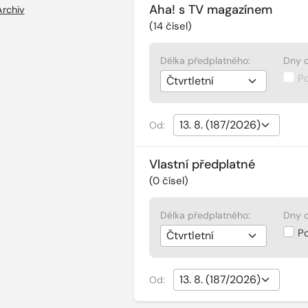
Aha! s TV magazínem
Archiv
(
14
čísel)
Délka předplatného:
Dny d
P
Od:
Vlastní předplatné
(
0
čísel)
Délka předplatného:
Dny d
P
Od: