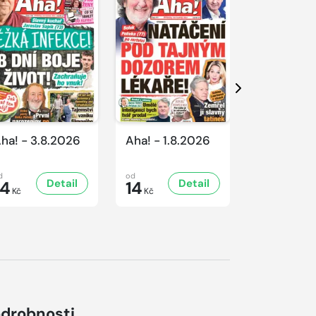
Další
ha! - 3.8.2026
Aha! - 1.8.2026
Aha! - 31.
d
od
od
Detail
Detail
D
14
14
14
Kč
Kč
Kč
drobnosti