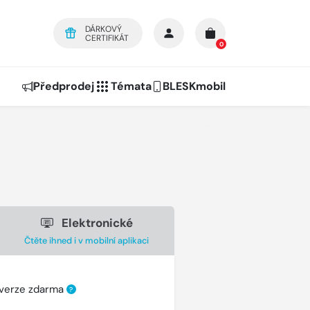
DÁRKOVÝ
CERTIFIKÁT
0
Předprodej
Témata
BLESKmobil
Elektronické
Čtěte ihned i v mobilní aplikaci
 verze zdarma
?