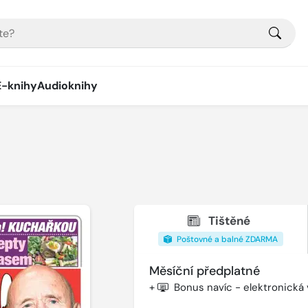
E-knihy
Audioknihy
Tištěné
Poštovné a balné ZDARMA
Měsíční předplatné
+
Bonus navíc - elektronická