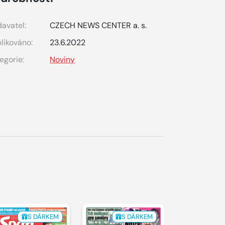
avatel:
CZECH NEWS CENTER a. s.
likováno:
23.6.2022
egorie:
Noviny
S DÁRKEM
S DÁRKEM
S 