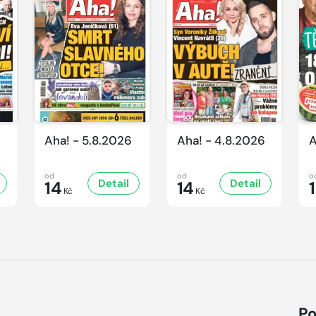
Aha! - 5.8.2026
Aha! - 4.8.2026
A
od
od
o
Detail
Detail
14
14
Kč
Kč
Po