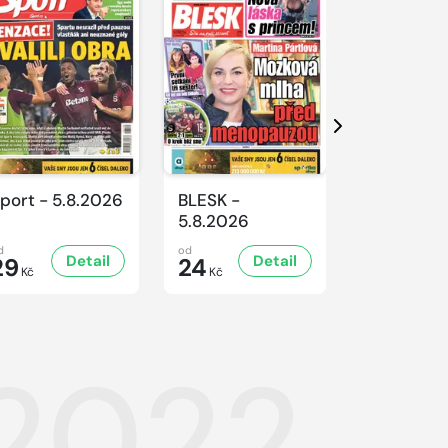
Další
port - 5.8.2026
BLESK -
BLESK -
5.8.2026
4.8.2026
d
od
od
Detail
Detail
D
29
24
24
Kč
Kč
Kč
.2022