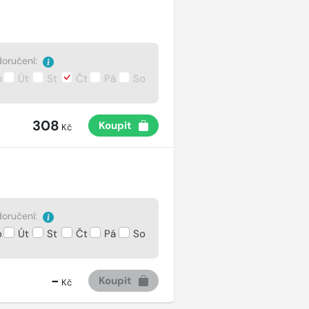
oručení:
o
Út
St
Čt
Pá
So
308
Koupit
Kč
oručení:
o
Út
St
Čt
Pá
So
-
Koupit
Kč