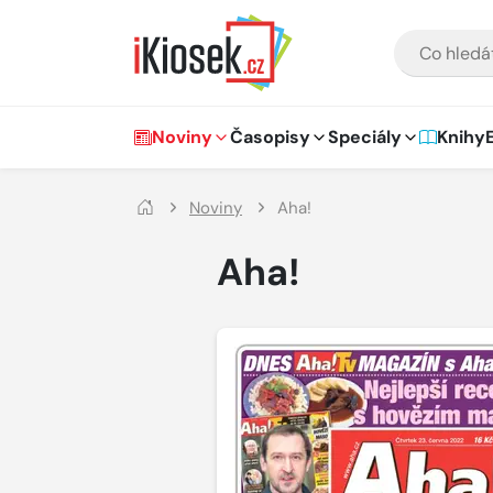
Přejít na hlavní obsah
VYHLEDÁVÁNÍ
Hlavní navigace
Noviny
Časopisy
Speciály
Knihy
Noviny
Aha!
Aha!