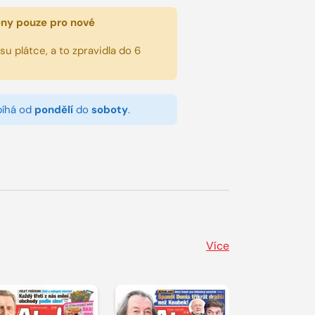
eny pouze pro nové
u plátce, a to zpravidla do 6
bíhá od
pondělí
do
soboty
.
Více