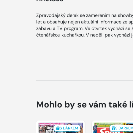
Zpravodajský deník se zaměřením na showby
let a obsahuje nejen aktuální informace ze spol
zábavu a TV program. Ve čtvrtek vychází se
čtenářskou kuchařkou. V neděli pak vychází
Mohlo by se vám také l
S DÁRKEM
S DÁRKE