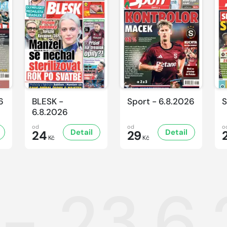
6
BLESK -
Sport - 6.8.2026
S
6.8.2026
od
od
o
Detail
Detail
24
29
Kč
Kč
 - 23.6