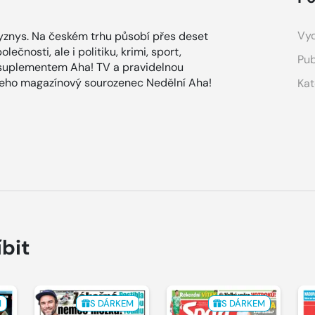
Vyd
znys. Na českém trhu působí přes deset
ečnosti, ale i politiku, krimi, sport,
Pub
 suplementem Aha! TV a pravidelnou
 jeho magazínový sourozenec Nedělní Aha!
Kat
íbit
M
S DÁRKEM
S DÁRKEM