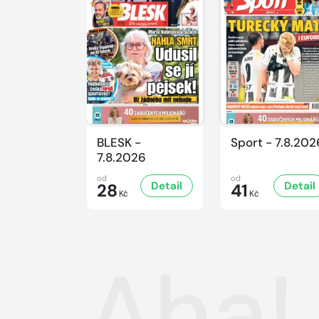
BLESK -
Sport - 7.8.202
7.8.2026
od
od
Detail
Detail
28
41
Kč
Kč
Aha!