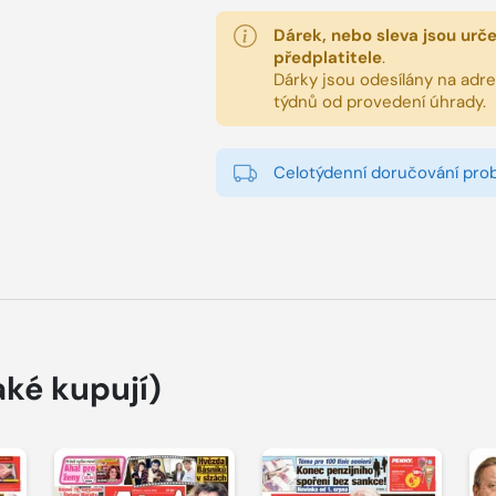
Dárek, nebo sleva jsou urč
předplatitele
.
Dárky jsou odesílány na adres
týdnů od provedení úhrady.
Celotýdenní doručování pro
aké kupují)