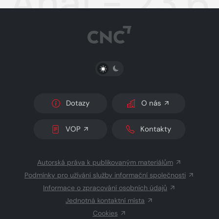
Aha! - 23.6
PŘEPNOUT SVĚTLÝ/TMAVÝ REŽIM
Dotazy
O nás
VOP
Kontakty
Autorská práva k publikovaným materiálům
Podmínky pro užívání služby informační společnosti
Informace o zpracování osobních údajů
Jednotná kontaktní místa
Cookies