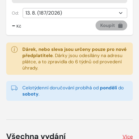
Od:
-
Koupit
Kč
Dárek, nebo sleva jsou určeny pouze pro nové
předplatitele
.
Dárky jsou odesílány na adresu
plátce, a to zpravidla do 6 týdnů od provedení
úhrady.
Celotýdenní doručování probíhá od
pondělí
do
soboty
.
Všechna vydání
Více