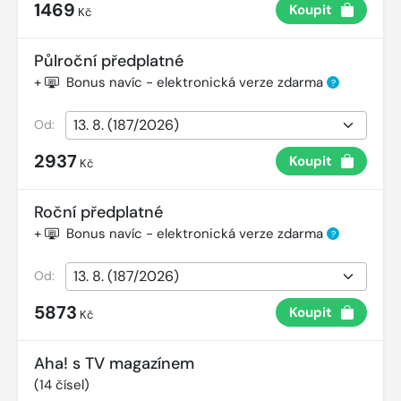
1469
Koupit
Kč
Půlroční předplatné
+
Bonus navíc - elektronická verze zdarma
?
Od:
2937
Koupit
Kč
Roční předplatné
+
Bonus navíc - elektronická verze zdarma
?
Od:
5873
Koupit
Kč
Aha! s TV magazínem
(
14
čísel)