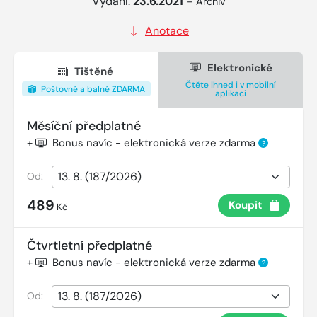
Vydání:
23.6.2021
–
Archiv
Anotace
Elektronické
Tištěné
Čtěte ihned i v mobilní
Poštovné a balné ZDARMA
aplikaci
Měsíční předplatné
+
Bonus navíc - elektronická verze zdarma
?
Od:
489
Koupit
Kč
Čtvrtletní předplatné
+
Bonus navíc - elektronická verze zdarma
?
Od: