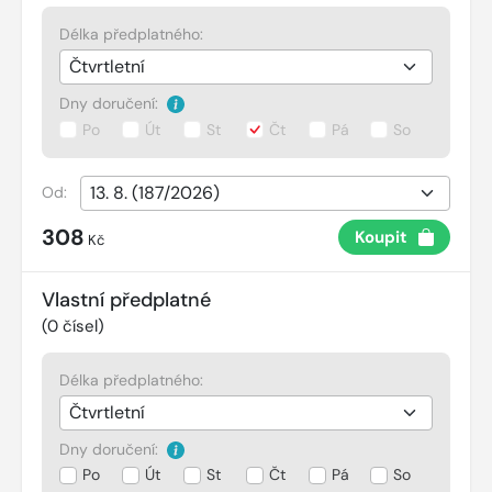
Délka předplatného:
Dny doručení:
Po
Út
St
Čt
Pá
So
Od:
308
Koupit
Kč
Vlastní předplatné
(
0
čísel)
Délka předplatného:
Dny doručení:
Po
Út
St
Čt
Pá
So