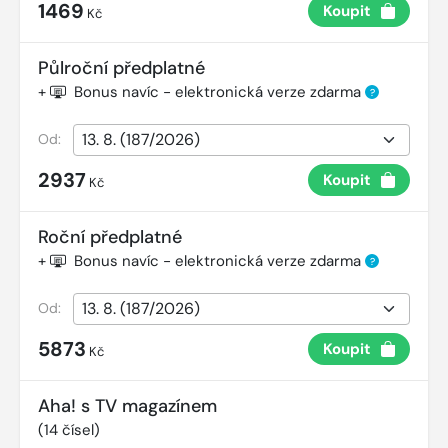
1469
Koupit
Kč
Půlroční předplatné
+
Bonus navíc - elektronická verze zdarma
?
Od:
2937
Koupit
Kč
Roční předplatné
+
Bonus navíc - elektronická verze zdarma
?
Od:
5873
Koupit
Kč
Aha! s TV magazínem
(
14
čísel)