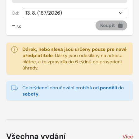
Od:
-
Koupit
Kč
Dárek, nebo sleva jsou určeny pouze pro nové
předplatitele
.
Dárky jsou odesílány na adresu
plátce, a to zpravidla do 6 týdnů od provedení
úhrady.
Celotýdenní doručování probíhá od
pondělí
do
soboty
.
Všechna vydání
Více