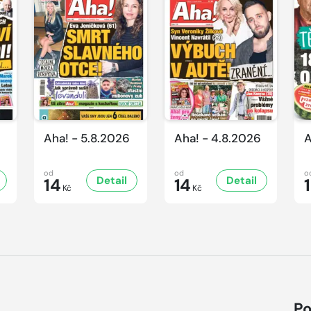
Aha! - 5.8.2026
Aha! - 4.8.2026
A
od
od
o
Detail
Detail
14
14
Kč
Kč
Po