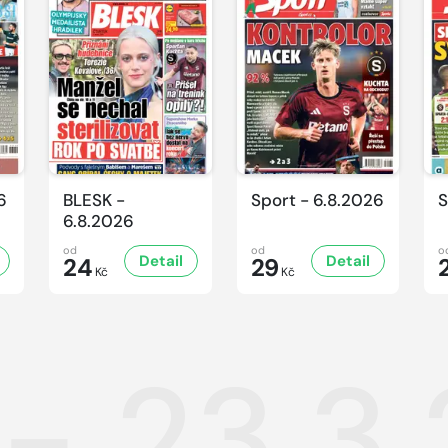
6
BLESK -
Sport - 6.8.2026
S
6.8.2026
od
od
o
Detail
Detail
24
29
Kč
Kč
 - 23.3