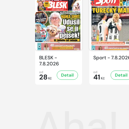
BLESK -
Sport - 7.8.202
7.8.2026
od
od
Detail
Detail
28
41
Kč
Kč
Aha!