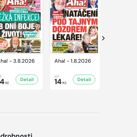
Další
ha! - 3.8.2026
Aha! - 1.8.2026
Aha! - 31.
d
od
od
Detail
Detail
D
14
14
14
Kč
Kč
Kč
drobnosti