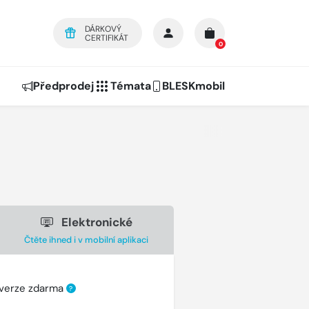
DÁRKOVÝ
CERTIFIKÁT
0
Předprodej
Témata
BLESKmobil
Elektronické
Čtěte ihned i v mobilní aplikaci
 verze zdarma
?