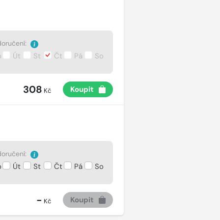
oručení:
o
Út
St
Čt
Pá
So
308
Koupit
Kč
oručení:
o
Út
St
Čt
Pá
So
-
Koupit
Kč