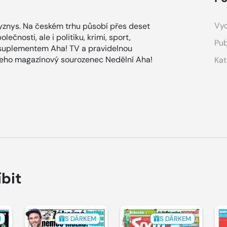
Vyd
znys. Na českém trhu působí přes deset
ečnosti, ale i politiku, krimi, sport,
Pub
 suplementem Aha! TV a pravidelnou
 jeho magazínový sourozenec Nedělní Aha!
Kat
íbit
M
S DÁRKEM
S DÁRKEM