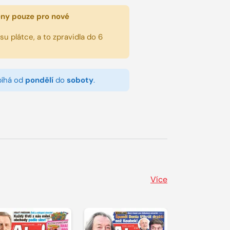
eny pouze pro nové
u plátce, a to zpravidla do 6
bíhá od
pondělí
do
soboty
.
Více