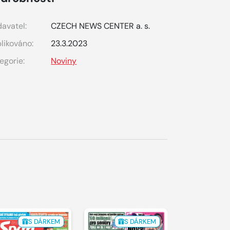
avatel:
CZECH NEWS CENTER a. s.
likováno:
23.3.2023
egorie:
Noviny
S DÁRKEM
S DÁRKEM
S 