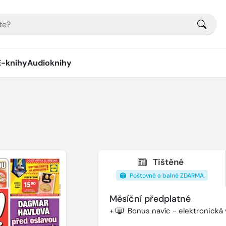
E-knihy
Audioknihy
Tištěné
Poštovné a balné ZDARMA
Měsíční předplatné
+
Bonus navíc - elektronická