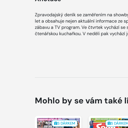
Zpravodajský deník se zaměřením na showby
let a obsahuje nejen aktuální informace ze spol
zábavu a TV program. Ve čtvrtek vychází se
čtenářskou kuchařkou. V neděli pak vychází
Mohlo by se vám také l
S DÁRKEM
S DÁRKE