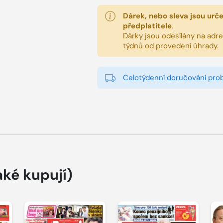
Dárek, nebo sleva jsou urč
předplatitele
.
Dárky jsou odesílány na adres
týdnů od provedení úhrady.
Celotýdenní doručování pro
aké kupují)