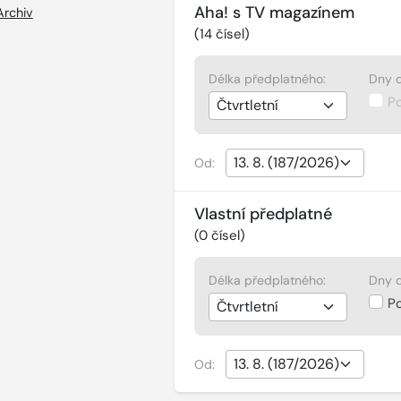
Aha! s TV magazínem
Archiv
(
14
čísel)
Délka předplatného:
Dny d
P
Od:
Vlastní předplatné
(
0
čísel)
Délka předplatného:
Dny d
P
Od: