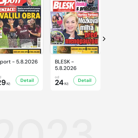
Další
port - 5.8.2026
BLESK -
BLESK -
5.8.2026
4.8.2026
d
od
od
Detail
Detail
D
29
24
24
Kč
Kč
Kč
.2023