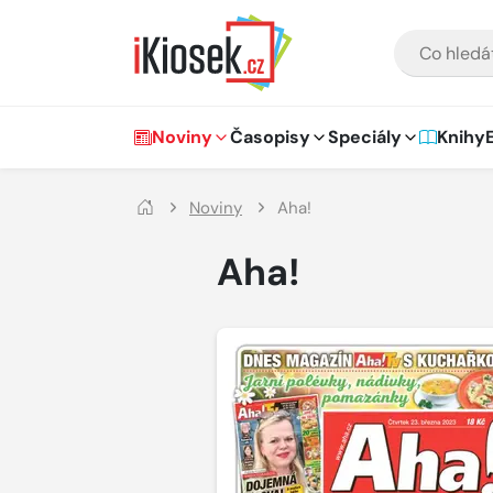
Přejít na hlavní obsah
VYHLEDÁVÁNÍ
Hlavní navigace
Noviny
Časopisy
Speciály
Knihy
Noviny
Aha!
Aha!