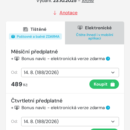
Vydání:
23.10.2025
–
Archiv
Anotace
Elektronické
Tištěné
Čtěte ihned i v mobilní
Poštovné a balné ZDARMA
aplikaci
Měsíční předplatné
+
Bonus navíc - elektronická verze zdarma
?
Od:
489
Koupit
Kč
Čtvrtletní předplatné
+
Bonus navíc - elektronická verze zdarma
?
Od: