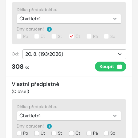
Délka předplatného:
Dny doručení:
Po
Út
St
Čt
Pá
So
Od:
308
Koupit
Kč
Vlastní předplatné
(
0
čísel)
Délka předplatného:
Dny doručení:
Po
Út
St
Čt
Pá
So