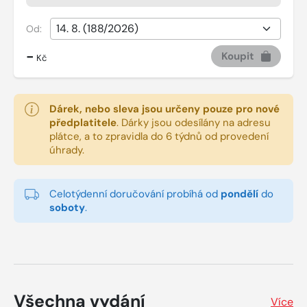
Od:
-
Koupit
Kč
Dárek, nebo sleva jsou určeny pouze pro nové
předplatitele
.
Dárky jsou odesílány na adresu
plátce, a to zpravidla do 6 týdnů od provedení
úhrady.
Celotýdenní doručování probíhá od
pondělí
do
soboty
.
Všechna vydání
Více