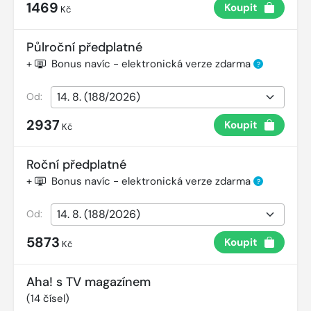
1469
Koupit
Kč
Půlroční předplatné
+
Bonus navíc - elektronická verze zdarma
?
Od:
2937
Koupit
Kč
Roční předplatné
+
Bonus navíc - elektronická verze zdarma
?
Od:
5873
Koupit
Kč
Aha! s TV magazínem
(
14
čísel)