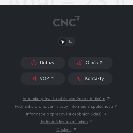
Aha! - 23.1
PŘEPNOUT SVĚTLÝ/TMAVÝ REŽIM
Dotazy
O nás
VOP
Kontakty
Autorská práva k publikovaným materiálům
Podmínky pro užívání služby informační společnosti
Informace o zpracování osobních údajů
Jednotná kontaktní místa
Cookies