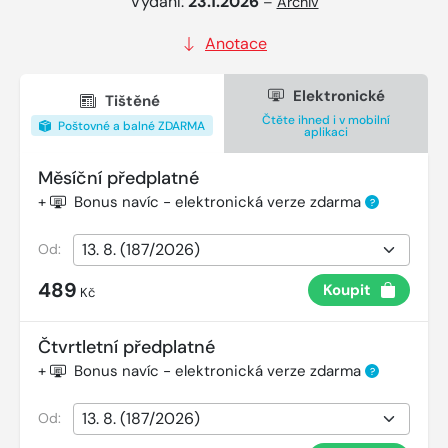
Vydání:
23.1.2026
–
Archiv
Anotace
Elektronické
Tištěné
Čtěte ihned i v mobilní
Poštovné a balné ZDARMA
aplikaci
Měsíční předplatné
+
Bonus navíc - elektronická verze zdarma
?
Od:
489
Koupit
Kč
Čtvrtletní předplatné
+
Bonus navíc - elektronická verze zdarma
?
Od: