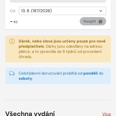
Od:
-
Koupit
Kč
Dárek, nebo sleva jsou určeny pouze pro nové
předplatitele
.
Dárky jsou odesílány na adresu
plátce, a to zpravidla do 6 týdnů od provedení
úhrady.
Celotýdenní doručování probíhá od
pondělí
do
soboty
.
Všechna vydání
Více