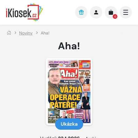
Přejít na hlavní obsah
0
Noviny
Aha!
Aha!
Ukázka