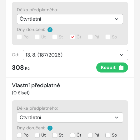
Délka předplatného:
Dny doručení:
Po
Út
St
Čt
Pá
So
Od:
308
Koupit
Kč
Vlastní předplatné
(
0
čísel)
Délka předplatného:
Dny doručení:
Po
Út
St
Čt
Pá
So