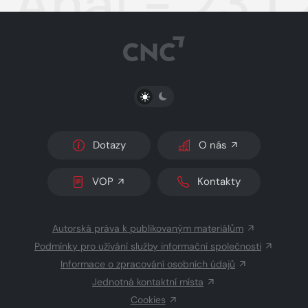
Aha! - 23.1
PŘEPNOUT SVĚTLÝ/TMAVÝ REŽIM
Dotazy
O nás
VOP
Kontakty
Autorská práva k publikovaným materiálům
Podmínky pro užívání služby informační společnosti
Informace o zpracování osobních údajů
Jednotná kontaktní místa
Cookies