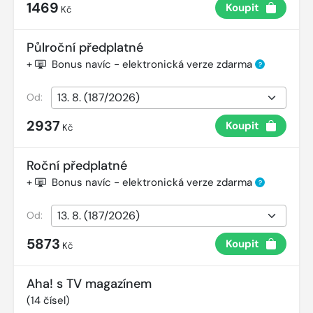
1469
Koupit
Kč
Půlroční předplatné
+
Bonus navíc - elektronická verze zdarma
?
Od:
2937
Koupit
Kč
Roční předplatné
+
Bonus navíc - elektronická verze zdarma
?
Od:
5873
Koupit
Kč
Aha! s TV magazínem
(
14
čísel)