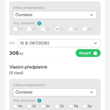
Délka předplatného:
Dny doručení:
Po
Út
St
Čt
Pá
So
Od:
308
Koupit
Kč
Vlastní předplatné
(
0
čísel)
Délka předplatného:
Dny doručení:
Po
Út
St
Čt
Pá
So