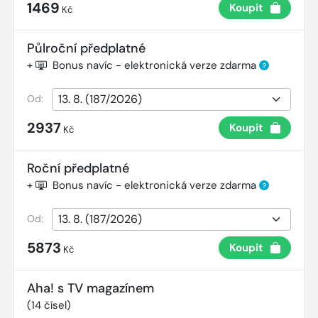
1469
Koupit
Kč
Půlroční předplatné
+
Bonus navíc - elektronická verze zdarma
?
Od:
2937
Koupit
Kč
Roční předplatné
+
Bonus navíc - elektronická verze zdarma
?
Od:
5873
Koupit
Kč
Aha! s TV magazínem
(
14
čísel)