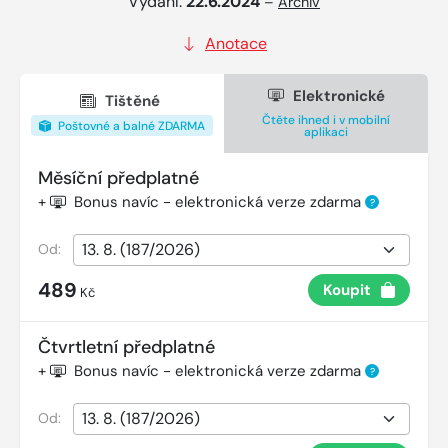
Vydání:
22.6.2024
–
Archiv
Anotace
Elektronické
Tištěné
Čtěte ihned i v mobilní
Poštovné a balné ZDARMA
aplikaci
Měsíční předplatné
+
Bonus navíc - elektronická verze zdarma
?
Od:
489
Koupit
Kč
Čtvrtletní předplatné
+
Bonus navíc - elektronická verze zdarma
?
Od: