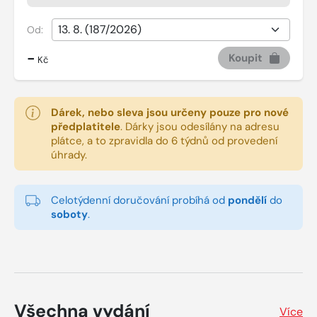
Od:
-
Koupit
Kč
Dárek, nebo sleva jsou určeny pouze pro nové
předplatitele
.
Dárky jsou odesílány na adresu
plátce, a to zpravidla do 6 týdnů od provedení
úhrady.
Celotýdenní doručování probíhá od
pondělí
do
soboty
.
Všechna vydání
Více