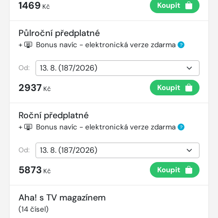
1469
Koupit
Kč
Půlroční předplatné
+
Bonus navíc - elektronická verze zdarma
?
Od:
2937
Koupit
Kč
Roční předplatné
+
Bonus navíc - elektronická verze zdarma
?
Od:
5873
Koupit
Kč
Aha! s TV magazínem
(
14
čísel)