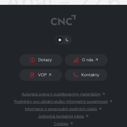
Aha! - 22.6
PŘEPNOUT SVĚTLÝ/TMAVÝ REŽIM
Dotazy
O nás
VOP
Kontakty
Autorská práva k publikovaným materiálům
Podmínky pro užívání služby informační společnosti
Informace o zpracování osobních údajů
Jednotná kontaktní místa
Cookies