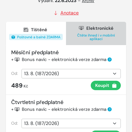
Vydání:
22.6.2023
–
Archiv
Anotace
Elektronické
Tištěné
Čtěte ihned i v mobilní
Poštovné a balné ZDARMA
aplikaci
Měsíční předplatné
+
Bonus navíc - elektronická verze zdarma
?
Od:
489
Koupit
Kč
Čtvrtletní předplatné
+
Bonus navíc - elektronická verze zdarma
?
Od: