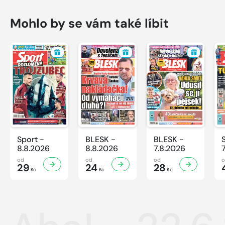
Mohlo by se vám také líbit
Sport -
BLESK -
BLESK -
8.8.2026
8.8.2026
7.8.2026
od
od
od
29
24
28
Kč
Kč
Kč