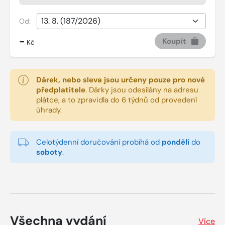
Od:
-
Koupit
Kč
Dárek, nebo sleva jsou určeny pouze pro nové
předplatitele
.
Dárky jsou odesílány na adresu
plátce, a to zpravidla do 6 týdnů od provedení
úhrady.
Celotýdenní doručování probíhá od
pondělí
do
soboty
.
Všechna vydání
Více