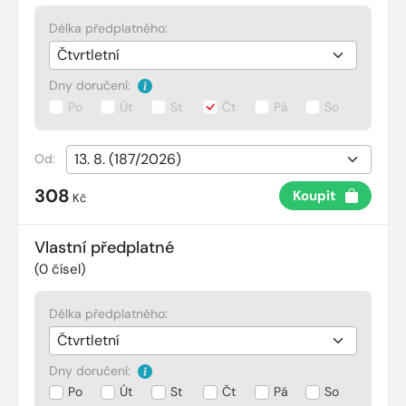
Délka předplatného:
Dny doručení:
Po
Út
St
Čt
Pá
So
Od:
308
Koupit
Kč
Vlastní předplatné
(
0
čísel)
Délka předplatného:
Dny doručení:
Po
Út
St
Čt
Pá
So