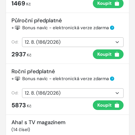
1469
Koupit
Kč
Půlroční předplatné
+
Bonus navíc - elektronická verze zdarma
?
Od:
2937
Koupit
Kč
Roční předplatné
+
Bonus navíc - elektronická verze zdarma
?
Od:
5873
Koupit
Kč
Aha! s TV magazínem
(
14
čísel)