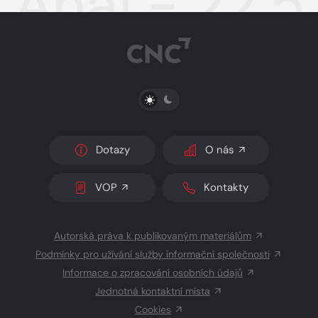
Aha! - 22.5
PŘEPNOUT SVĚTLÝ/TMAVÝ REŽIM
Dotazy
O nás
VOP
Kontakty
Autorská práva k publikovaným materiálům
Podmínky pro užívání služby informační společnosti
Informace o zpracování osobních údajů
Jednotná kontaktní místa
Cookies