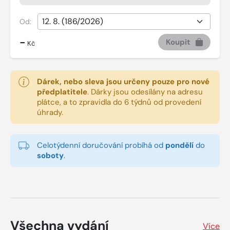
Od:
-
Koupit
Kč
Dárek, nebo sleva jsou určeny pouze pro nové
předplatitele
.
Dárky jsou odesílány na adresu
plátce, a to zpravidla do 6 týdnů od provedení
úhrady.
Celotýdenní doručování probíhá od
pondělí
do
soboty
.
Všechna vydání
Více