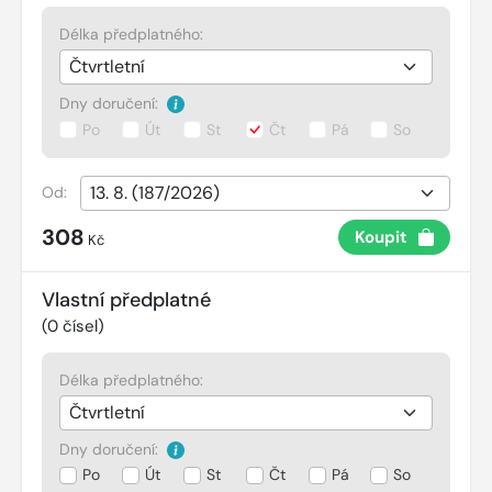
Délka předplatného:
Dny doručení:
Po
Út
St
Čt
Pá
So
Od:
308
Koupit
Kč
Vlastní předplatné
(
0
čísel)
Délka předplatného:
Dny doručení:
Po
Út
St
Čt
Pá
So