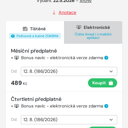
Vydání:
22.5.2026
–
Archiv
Anotace
Elektronické
Tištěné
Čtěte ihned i v mobilní
Poštovné a balné ZDARMA
aplikaci
Měsíční předplatné
+
Bonus navíc - elektronická verze zdarma
?
Od:
489
Koupit
Kč
Čtvrtletní předplatné
+
Bonus navíc - elektronická verze zdarma
?
Od: