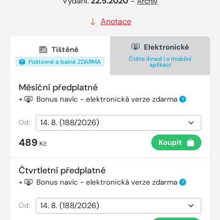
Vydání:
22.5.2020
–
Archiv
Anotace
Elektronické
Tištěné
Čtěte ihned i v mobilní
Poštovné a balné ZDARMA
aplikaci
Měsíční předplatné
+
Bonus navíc - elektronická verze zdarma
?
Od:
489
Koupit
Kč
Čtvrtletní předplatné
+
Bonus navíc - elektronická verze zdarma
?
Od: