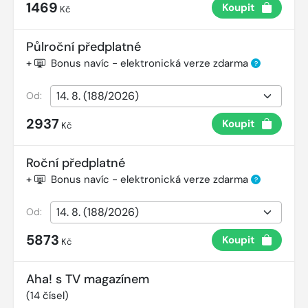
1469
Koupit
Kč
Půlroční předplatné
+
Bonus navíc - elektronická verze zdarma
?
Od:
2937
Koupit
Kč
Roční předplatné
+
Bonus navíc - elektronická verze zdarma
?
Od:
5873
Koupit
Kč
Aha! s TV magazínem
(
14
čísel)