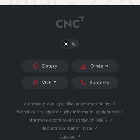
Aha! - 22.
PŘEPNOUT SVĚTLÝ/TMAVÝ REŽIM
Dotazy
O nás
VOP
Kontakty
Autorská práva k publikovaným materiálům
Podmínky pro užívání služby informační společnosti
Informace o zpracování osobních údajů
Jednotná kontaktní místa
Cookies