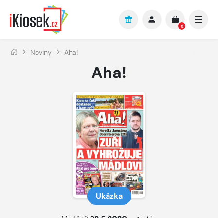
Přejít na hlavní obsah
0
Noviny
Aha!
Aha!
Ukázka