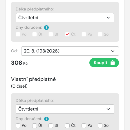
Délka předplatného:
Dny doručení:
Po
Út
St
Čt
Pá
So
Od:
308
Koupit
Kč
Vlastní předplatné
(
0
čísel)
Délka předplatného:
Dny doručení:
Po
Út
St
Čt
Pá
So