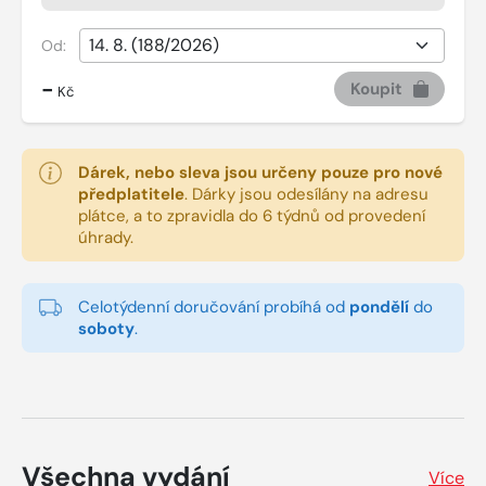
Od:
-
Koupit
Kč
Dárek, nebo sleva jsou určeny pouze pro nové
předplatitele
.
Dárky jsou odesílány na adresu
plátce, a to zpravidla do 6 týdnů od provedení
úhrady.
Celotýdenní doručování probíhá od
pondělí
do
soboty
.
Všechna vydání
Více