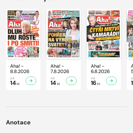
Aha! -
Aha! -
Aha! -
8.8.2026
7.8.2026
6.8.2026
od
od
od
14
14
16
Kč
Kč
Kč
Anotace