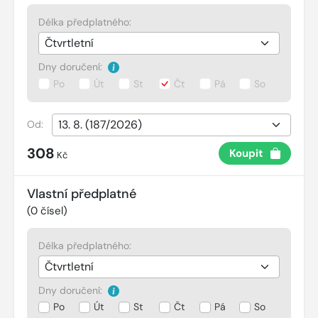
Délka předplatného:
Dny doručení:
Po
Út
St
Čt
Pá
So
Od:
308
Koupit
Kč
Vlastní předplatné
(
0
čísel)
Délka předplatného:
Dny doručení:
Po
Út
St
Čt
Pá
So