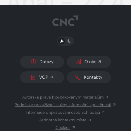
Aha! - 22.4
PŘEPNOUT SVĚTLÝ/TMAVÝ REŽIM
Dotazy
O nás
VOP
Kontakty
Autorská práva k publikovaným materiálům
Podmínky pro užívání služby informační společnosti
Informace o zpracování osobních údajů
Jednotná kontaktní místa
Cookies