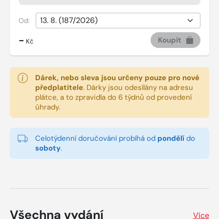
Od:
-
Koupit
Kč
Dárek, nebo sleva jsou určeny pouze pro nové
předplatitele
.
Dárky jsou odesílány na adresu
plátce, a to zpravidla do 6 týdnů od provedení
úhrady.
Celotýdenní doručování probíhá od
pondělí
do
soboty
.
Všechna vydání
Více