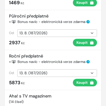
1469
Koupit
Kč
Půlroční předplatné
+
Bonus navíc - elektronická verze zdarma
?
Od:
2937
Koupit
Kč
Roční předplatné
+
Bonus navíc - elektronická verze zdarma
?
Od:
5873
Koupit
Kč
Aha! s TV magazínem
(
14
čísel)