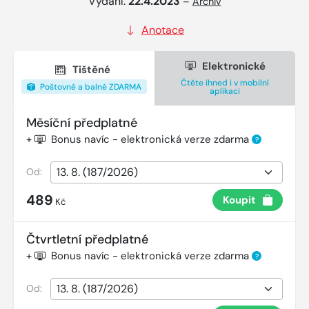
Vydání:
22.4.2023
–
Archiv
Anotace
Elektronické
Tištěné
Čtěte ihned i v mobilní
Poštovné a balné ZDARMA
aplikaci
Měsíční předplatné
+
Bonus navíc - elektronická verze zdarma
?
Od:
489
Koupit
Kč
Čtvrtletní předplatné
+
Bonus navíc - elektronická verze zdarma
?
Od: