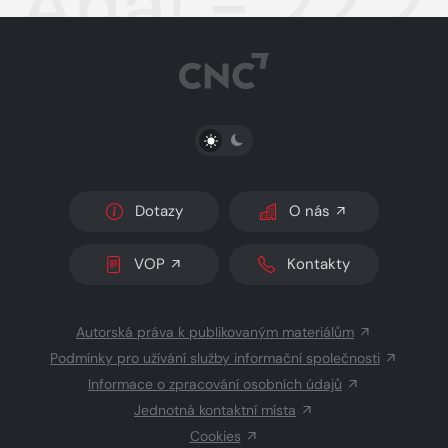
Aha! - 22.2
PŘEPNOUT SVĚTLÝ/TMAVÝ REŽIM
Dotazy
O nás
VOP
Kontakty
Autorská práva k publikovaným materiálům
Podmínky pro užívání služby informační společnosti
Informace o zpracování osobních údajů
Jednotná kontaktní místa
Cookies