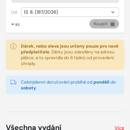
Od:
-
Koupit
Kč
Dárek, nebo sleva jsou určeny pouze pro nové
předplatitele
.
Dárky jsou odesílány na adresu
plátce, a to zpravidla do 6 týdnů od provedení
úhrady.
Celotýdenní doručování probíhá od
pondělí
do
soboty
.
Všechna vydání
Více