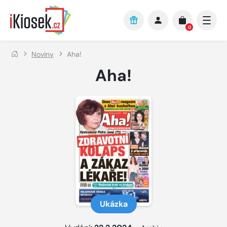
Přejít na hlavní obsah
0
Noviny
Aha!
Aha!
Ukázka