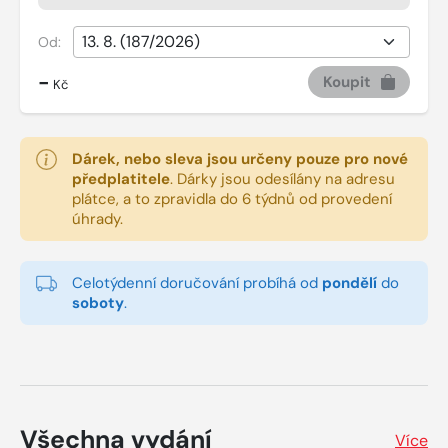
Od:
-
Koupit
Kč
Dárek, nebo sleva jsou určeny pouze pro nové
předplatitele
.
Dárky jsou odesílány na adresu
plátce, a to zpravidla do 6 týdnů od provedení
úhrady.
Celotýdenní doručování probíhá od
pondělí
do
soboty
.
Všechna vydání
Více