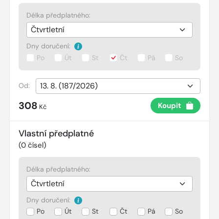
Délka předplatného:
Dny doručení:
Po
Út
St
Čt
Pá
So
Od:
308
Koupit
Kč
Vlastní předplatné
(
0
čísel)
Délka předplatného:
Dny doručení:
Po
Út
St
Čt
Pá
So