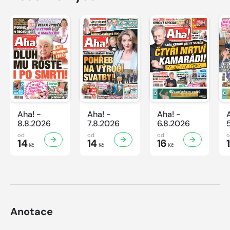
Aha! -
Aha! -
Aha! -
8.8.2026
7.8.2026
6.8.2026
od
od
od
14
14
16
Kč
Kč
Kč
Anotace