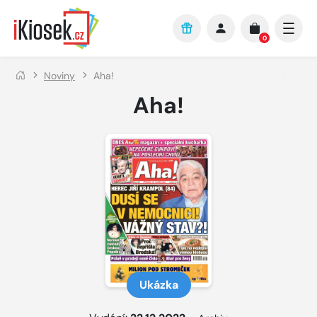
Přejít na hlavní obsah
0
Noviny
Aha!
Aha!
Ukázka