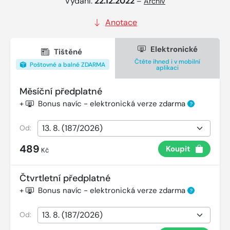
Vydání:
22.12.2022
–
Archiv
Anotace
Elektronické
Tištěné
Čtěte ihned i v mobilní
Poštovné a balné ZDARMA
aplikaci
Měsíční předplatné
+
Bonus navíc - elektronická verze zdarma
?
Od:
489
Koupit
Kč
Čtvrtletní předplatné
+
Bonus navíc - elektronická verze zdarma
?
Od: