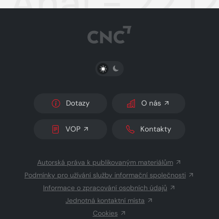
Aha! - 22.1
PŘEPNOUT SVĚTLÝ/TMAVÝ REŽIM
Dotazy
O nás
VOP
Kontakty
Autorská práva k publikovaným materiálům
Podmínky pro užívání služby informační společnosti
Informace o zpracování osobních údajů
Jednotná kontaktní místa
Cookies