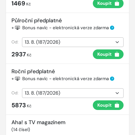
1469
Koupit
Kč
Půlroční předplatné
+
Bonus navíc - elektronická verze zdarma
?
Od:
2937
Koupit
Kč
Roční předplatné
+
Bonus navíc - elektronická verze zdarma
?
Od:
5873
Koupit
Kč
Aha! s TV magazínem
(
14
čísel)