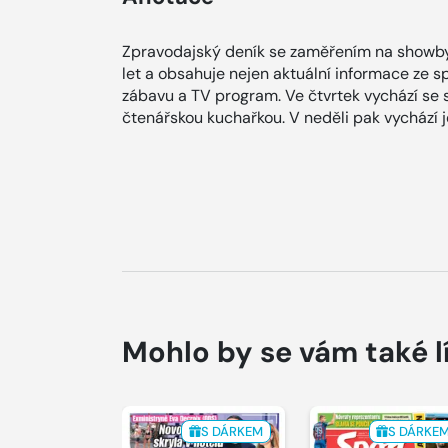
Zpravodajský deník se zaměřením na showby
let a obsahuje nejen aktuální informace ze spol
zábavu a TV program. Ve čtvrtek vychází se
čtenářskou kuchařkou. V neděli pak vychází
Mohlo by se vám také l
S DÁRKEM
S DÁRKE