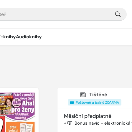
E-knihy
Audioknihy
Tištěné
Poštovné a balné ZDARMA
Měsíční předplatné
+
Bonus navíc - elektronická