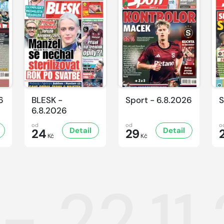
6
BLESK -
Sport - 6.8.2026
S
6.8.2026
od
od
o
Detail
Detail
24
29
Kč
Kč
- 22.11