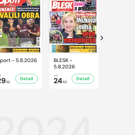
Další
port - 5.8.2026
BLESK -
BLESK -
5.8.2026
4.8.2026
d
od
od
Detail
Detail
D
29
24
24
Kč
Kč
Kč
.2024