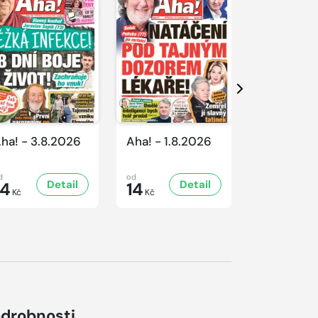
Další
ha! - 3.8.2026
Aha! - 1.8.2026
Aha! - 31.
d
od
od
Detail
Detail
D
14
14
14
Kč
Kč
Kč
drobnosti