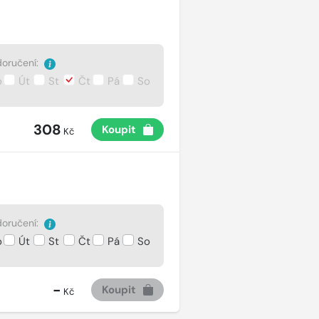
oručení:
o
Út
St
Čt
Pá
So
308
Koupit
Kč
oručení:
o
Út
St
Čt
Pá
So
-
Koupit
Kč