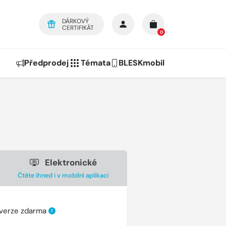
DÁRKOVÝ
CERTIFIKÁT
0
Předprodej
Témata
BLESKmobil
Elektronické
Čtěte ihned i v mobilní aplikaci
 verze zdarma
?