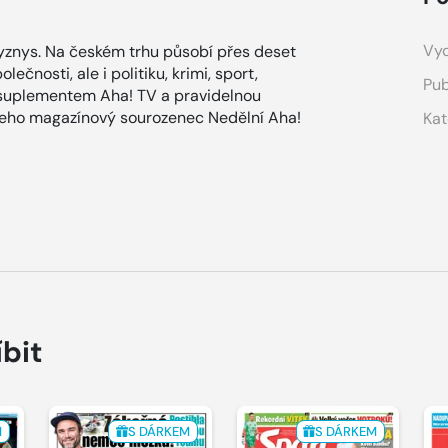
Vyd
znys. Na českém trhu působí přes deset
ečnosti, ale i politiku, krimi, sport,
Pub
 suplementem Aha! TV a pravidelnou
 jeho magazínový sourozenec Nedělní Aha!
Kat
íbit
M
S DÁRKEM
S DÁRKEM