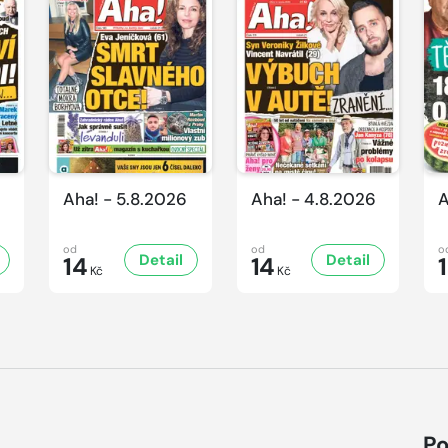
Aha! - 5.8.2026
Aha! - 4.8.2026
A
od
od
o
Detail
Detail
14
14
Kč
Kč
Po