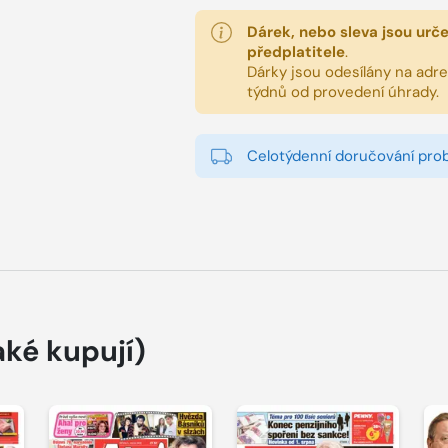
Dárek, nebo sleva jsou urč
předplatitele
.
Dárky jsou odesílány na adres
týdnů od provedení úhrady.
Celotýdenní doručování pro
aké kupují)