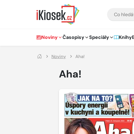
Přejít na hlavní obsah
VYHLEDÁVÁNÍ
Hlavní navigace
Noviny
Časopisy
Speciály
Knihy
Noviny
Aha!
Aha!