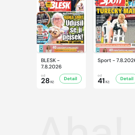
BLESK -
Sport - 7.8.202
7.8.2026
od
od
Detail
Detail
28
41
Kč
Kč
Aha! 