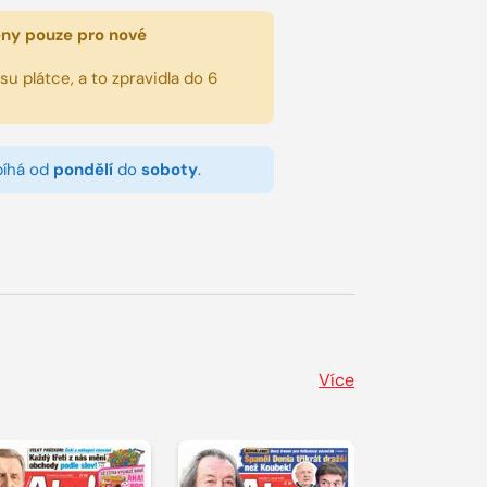
eny pouze pro nové
u plátce, a to zpravidla do 6
bíhá od
pondělí
do
soboty
.
Více