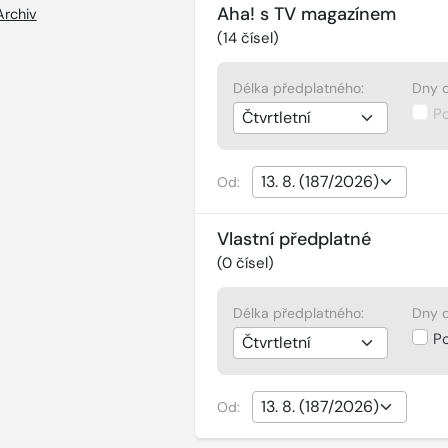
Aha! s TV magazínem
Archiv
(
14
čísel)
Délka předplatného:
Dny d
P
Od:
Vlastní předplatné
(
0
čísel)
Délka předplatného:
Dny d
P
Od: