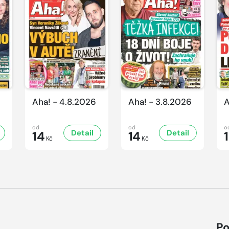
Aha! - 4.8.2026
Aha! - 3.8.2026
A
od
od
o
Detail
Detail
14
14
Kč
Kč
Po