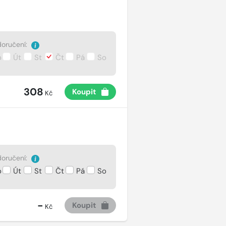
oručení:
o
Út
St
Čt
Pá
So
308
Koupit
Kč
oručení:
o
Út
St
Čt
Pá
So
-
Koupit
Kč