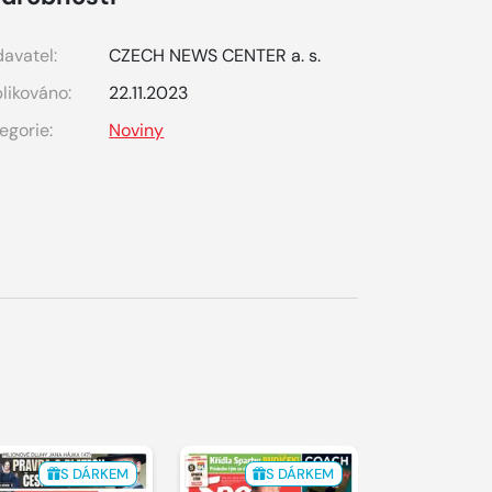
avatel:
CZECH NEWS CENTER a. s.
likováno:
22.11.2023
egorie:
Noviny
S DÁRKEM
S DÁRKEM
S 