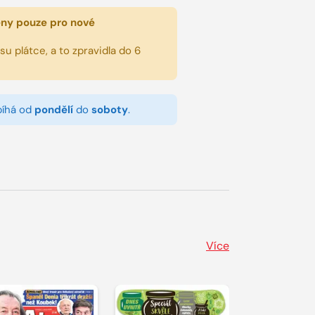
eny pouze pro nové
u plátce, a to zpravidla do 6
bíhá od
pondělí
do
soboty
.
Více