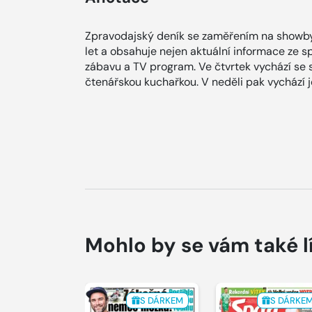
Zpravodajský deník se zaměřením na showby
let a obsahuje nejen aktuální informace ze spol
zábavu a TV program. Ve čtvrtek vychází se
čtenářskou kuchařkou. V neděli pak vychází
Mohlo by se vám také l
S DÁRKEM
S DÁRKE