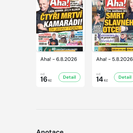
Aha! - 6.8.2026
Aha! - 5.8.2026
od
od
Detail
Detail
16
14
Kč
Kč
Anotace