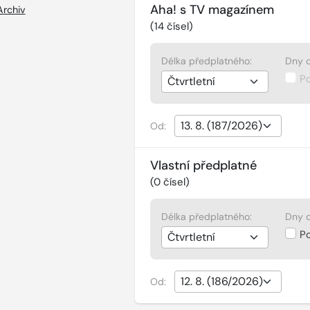
Aha! s TV magazínem
Archiv
(
14
čísel)
Délka předplatného:
Dny d
P
Od:
Vlastní předplatné
(
0
čísel)
Délka předplatného:
Dny d
P
Od: