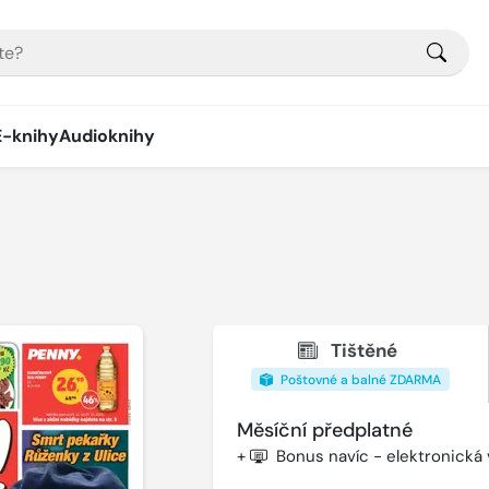
E-knihy
Audioknihy
Tištěné
Poštovné a balné ZDARMA
Měsíční předplatné
+
Bonus navíc - elektronická