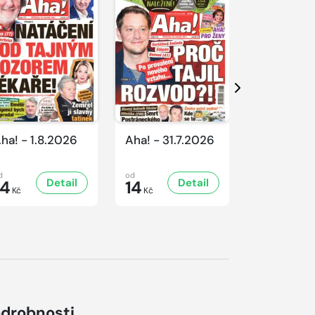
Další
ha! - 1.8.2026
Aha! - 31.7.2026
Aha! - 30.
d
od
od
Detail
Detail
D
14
14
16
Kč
Kč
Kč
drobnosti