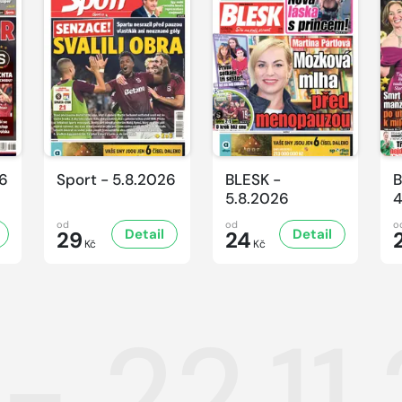
26
Sport - 5.8.2026
BLESK -
B
5.8.2026
4
od
od
o
Detail
Detail
29
24
Kč
Kč
- 22.11