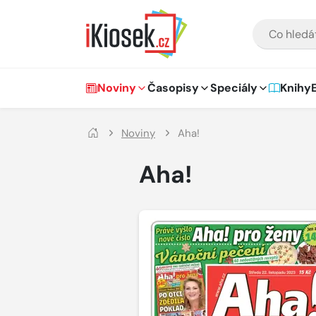
Přejít na hlavní obsah
VYHLEDÁVÁNÍ
Hlavní navigace
Noviny
Časopisy
Speciály
Knihy
Noviny
Aha!
Aha!