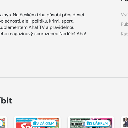
Vyd
znys. Na českém trhu působí přes deset
ečnosti, ale i politiku, krimi, sport,
Pub
 suplementem Aha! TV a pravidelnou
 jeho magazínový sourozenec Nedělní Aha!
Kat
íbit
M
S DÁRKEM
S DÁRKEM