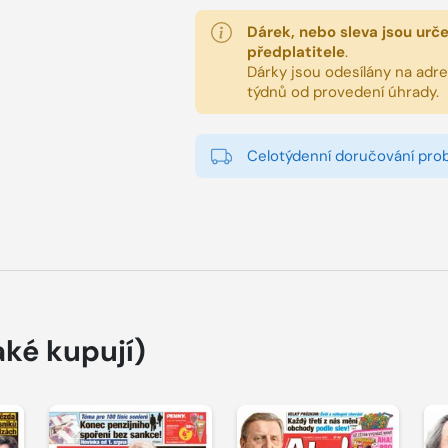
Dárek, nebo sleva jsou urč
předplatitele
.
Dárky jsou odesílány na adres
týdnů od provedení úhrady.
Celotýdenní doručování pro
aké kupují)