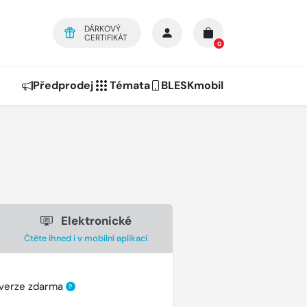
DÁRKOVÝ
CERTIFIKÁT
0
Předprodej
Témata
BLESKmobil
Elektronické
Čtěte ihned i v mobilní aplikaci
 verze zdarma
?