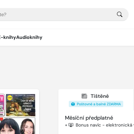
E-knihy
Audioknihy
Tištěné
Poštovné a balné ZDARMA
Měsíční předplatné
+
Bonus navíc - elektronická