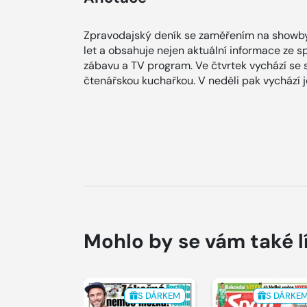
Zpravodajský deník se zaměřením na showby
let a obsahuje nejen aktuální informace ze spol
zábavu a TV program. Ve čtvrtek vychází se
čtenářskou kuchařkou. V neděli pak vychází
Mohlo by se vám také l
S DÁRKEM
S DÁRKE