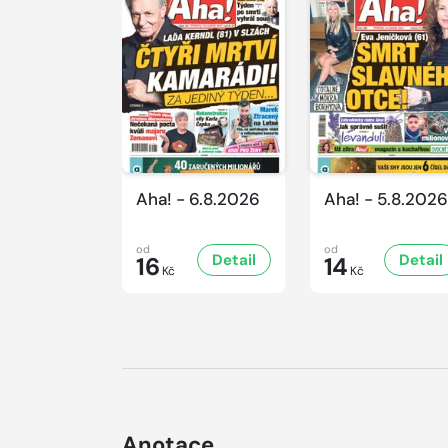
Aha! - 6.8.2026
Aha! - 5.8.2026
od
od
Detail
Detail
16
14
Kč
Kč
Anotace