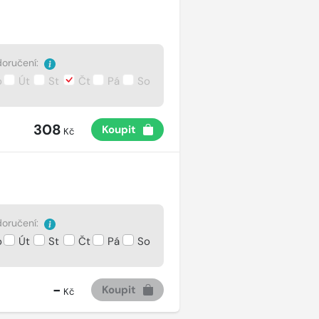
oručení:
o
Út
St
Čt
Pá
So
308
Koupit
Kč
oručení:
o
Út
St
Čt
Pá
So
-
Koupit
Kč