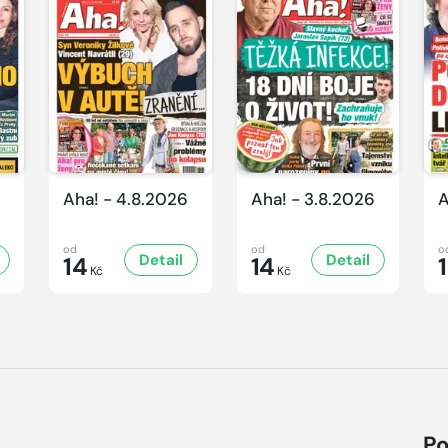
Aha! - 4.8.2026
Aha! - 3.8.2026
A
od
od
o
Detail
Detail
14
14
Kč
Kč
Po