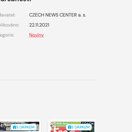
avatel:
CZECH NEWS CENTER a. s.
likováno:
22.11.2021
egorie:
Noviny
S DÁRKEM
S DÁRKEM
S 