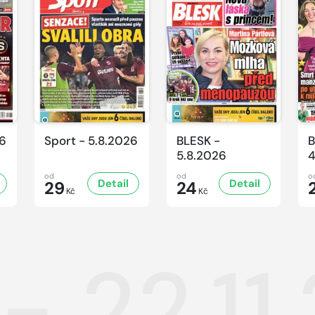
26
Sport - 5.8.2026
BLESK -
B
5.8.2026
4
od
od
o
Detail
Detail
29
24
Kč
Kč
- 22.11