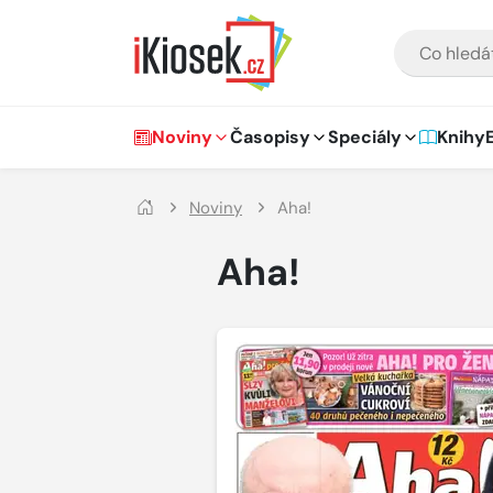
Přejít na hlavní obsah
VYHLEDÁVÁNÍ
Hlavní navigace
Noviny
Časopisy
Speciály
Knihy
Noviny
Aha!
Aha!