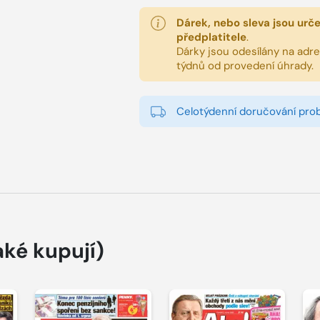
Dárek, nebo sleva jsou urč
předplatitele
.
Dárky jsou odesílány na adres
týdnů od provedení úhrady.
Celotýdenní doručování pro
aké kupují)