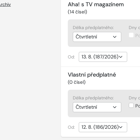
Aha! s TV magazínem
rchiv
(
14
čísel)
Délka předplatného:
Dny d
P
Od:
Vlastní předplatné
(
0
čísel)
Délka předplatného:
Dny d
P
Od: