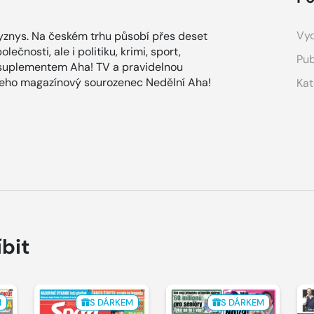
Vyd
znys. Na českém trhu působí přes deset
ečnosti, ale i politiku, krimi, sport,
Pub
 suplementem Aha! TV a pravidelnou
 jeho magazínový sourozenec Nedělní Aha!
Kat
íbit
M
S DÁRKEM
S DÁRKEM