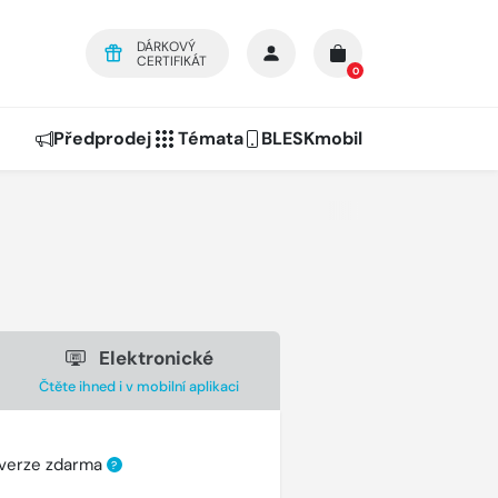
DÁRKOVÝ
CERTIFIKÁT
0
Předprodej
Témata
BLESKmobil
Elektronické
Čtěte ihned i v mobilní aplikaci
 verze zdarma
?