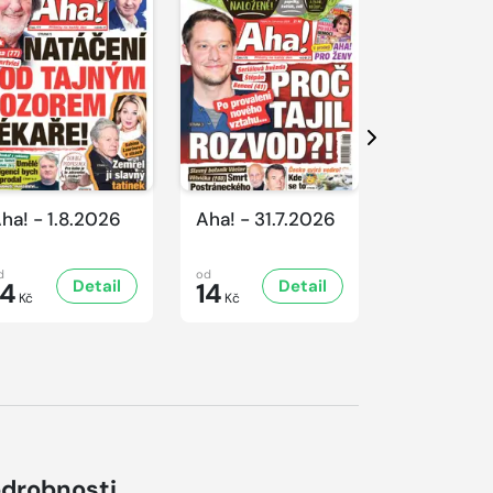
Další
ha! - 1.8.2026
Aha! - 31.7.2026
Aha! - 30.
d
od
od
Detail
Detail
D
14
14
16
Kč
Kč
Kč
drobnosti