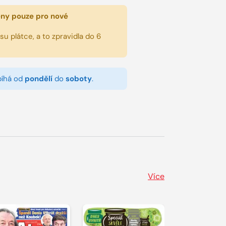
eny pouze pro nové
u plátce, a to zpravidla do 6
bíhá od
pondělí
do
soboty
.
Více