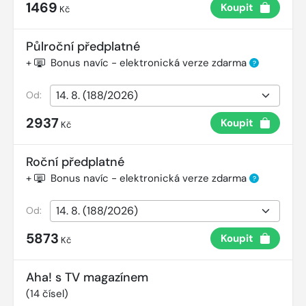
1469
Koupit
Kč
Půlroční předplatné
+
Bonus navíc - elektronická verze zdarma
?
Od:
2937
Koupit
Kč
Roční předplatné
+
Bonus navíc - elektronická verze zdarma
?
Od:
5873
Koupit
Kč
Aha! s TV magazínem
(
14
čísel)