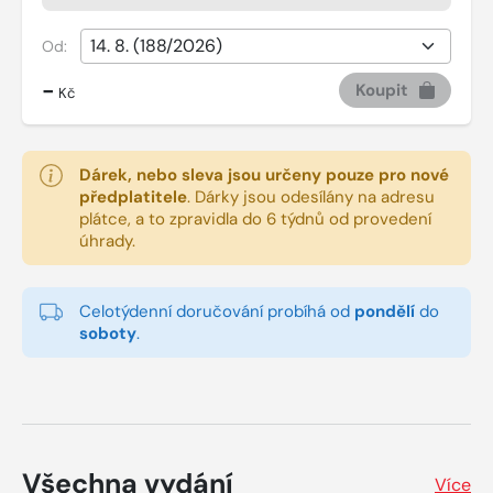
Od:
-
Koupit
Kč
Dárek, nebo sleva jsou určeny pouze pro nové
předplatitele
.
Dárky jsou odesílány na adresu
plátce, a to zpravidla do 6 týdnů od provedení
úhrady.
Celotýdenní doručování probíhá od
pondělí
do
soboty
.
Všechna vydání
Více