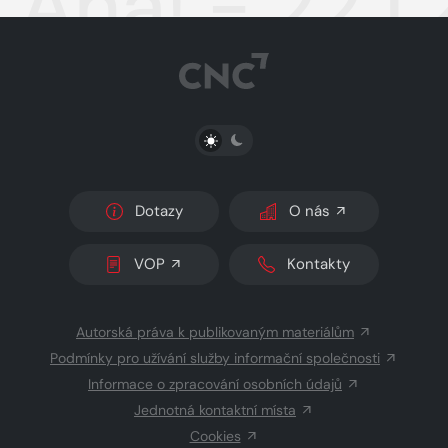
Aha! - 22.1
PŘEPNOUT SVĚTLÝ/TMAVÝ REŽIM
Dotazy
O nás
VOP
Kontakty
Autorská práva k publikovaným materiálům
Podmínky pro užívání služby informační společnosti
Informace o zpracování osobních údajů
Jednotná kontaktní místa
Cookies