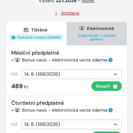
Vydání:
22.1.2026
–
Archiv
Anotace
Elektronické
Tištěné
Čtěte ihned i v mobilní
Poštovné a balné ZDARMA
aplikaci
Měsíční předplatné
+
Bonus navíc - elektronická verze zdarma
?
Od:
489
Koupit
Kč
Čtvrtletní předplatné
+
Bonus navíc - elektronická verze zdarma
?
Od: