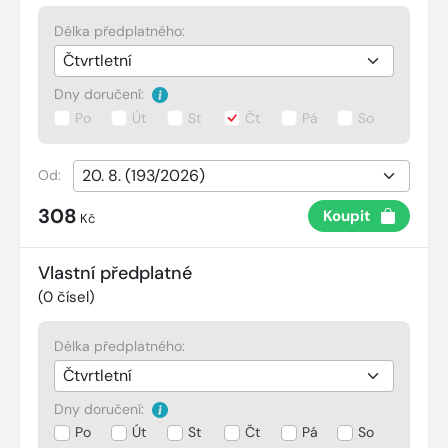
Délka předplatného:
Dny doručení:
Po
Út
St
Čt
Pá
So
Od:
308
Koupit
Kč
Vlastní předplatné
(
0
čísel)
Délka předplatného:
Dny doručení:
Po
Út
St
Čt
Pá
So