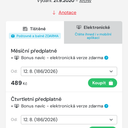
Vydání:
21.9.2020
–
Archiv
Anotace
Elektronické
Tištěné
Čtěte ihned i v mobilní
Poštovné a balné ZDARMA
aplikaci
Měsíční předplatné
+
Bonus navíc - elektronická verze zdarma
?
Od:
489
Koupit
Kč
Čtvrtletní předplatné
+
Bonus navíc - elektronická verze zdarma
?
Od: