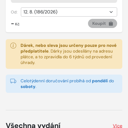
Od:
-
Koupit
Kč
Dárek, nebo sleva jsou určeny pouze pro nové
předplatitele
.
Dárky jsou odesílány na adresu
plátce, a to zpravidla do 6 týdnů od provedení
úhrady.
Celotýdenní doručování probíhá od
pondělí
do
soboty
.
Všechna vydání
Více