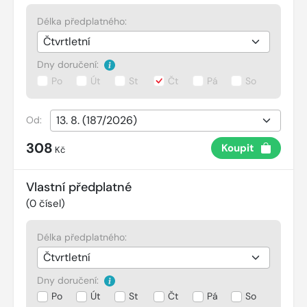
Délka předplatného:
Dny doručení:
Po
Út
St
Čt
Pá
So
Od:
308
Koupit
Kč
Vlastní předplatné
(
0
čísel)
Délka předplatného:
Dny doručení:
Po
Út
St
Čt
Pá
So