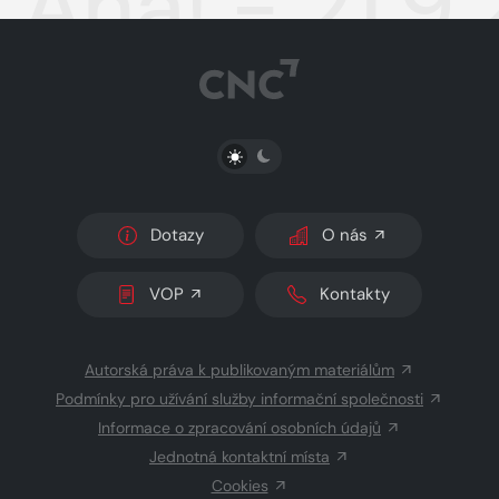
Aha! - 21.9
PŘEPNOUT SVĚTLÝ/TMAVÝ REŽIM
Dotazy
O nás
VOP
Kontakty
Autorská práva k publikovaným materiálům
Podmínky pro užívání služby informační společnosti
Informace o zpracování osobních údajů
Jednotná kontaktní místa
Cookies