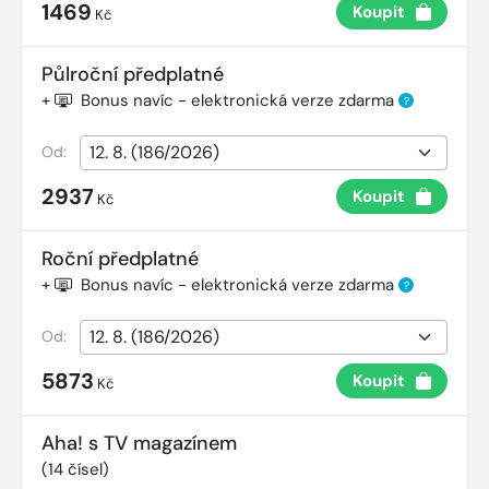
1469
Koupit
Kč
Půlroční předplatné
+
Bonus navíc - elektronická verze zdarma
?
Od:
2937
Koupit
Kč
Roční předplatné
+
Bonus navíc - elektronická verze zdarma
?
Od:
5873
Koupit
Kč
Aha! s TV magazínem
(
14
čísel)