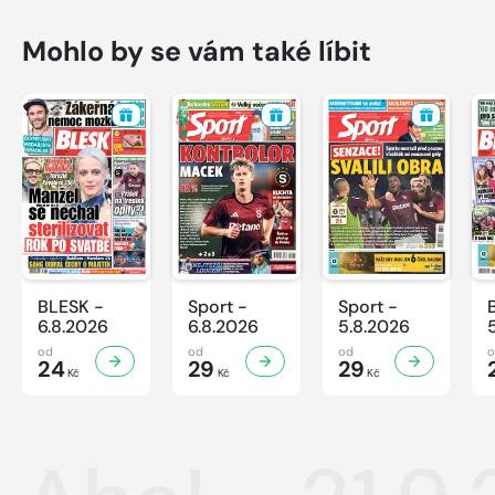
Mohlo by se vám také líbit
BLESK -
Sport -
Sport -
6.8.2026
6.8.2026
5.8.2026
od
od
od
24
29
29
Kč
Kč
Kč