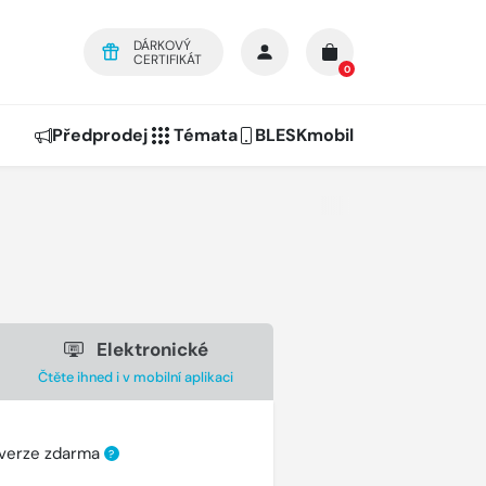
DÁRKOVÝ
CERTIFIKÁT
0
Předprodej
Témata
BLESKmobil
Elektronické
Čtěte ihned i v mobilní aplikaci
 verze zdarma
?