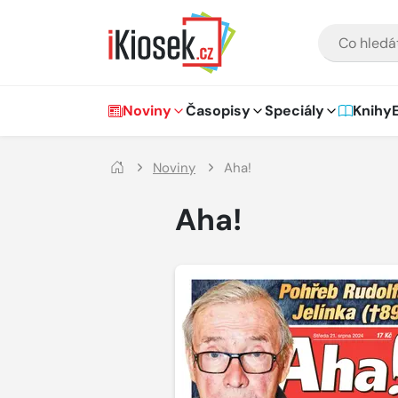
Přejít na hlavní obsah
VYHLEDÁVÁNÍ
Hlavní navigace
Noviny
Časopisy
Speciály
Knihy
Noviny
Aha!
Aha!