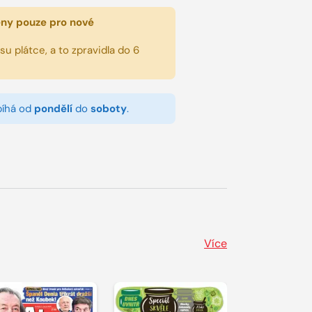
eny pouze pro nové
u plátce, a to zpravidla do 6
bíhá od
pondělí
do
soboty
.
Více