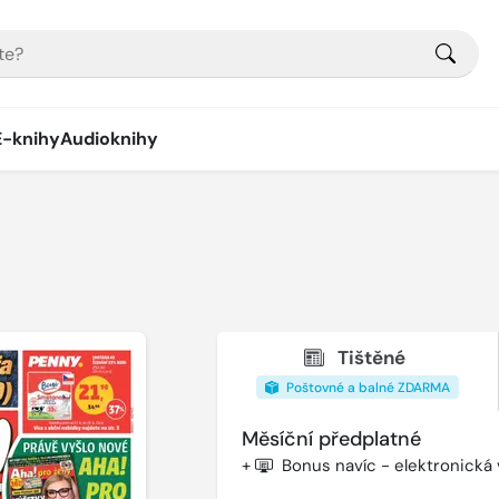
E-knihy
Audioknihy
Tištěné
Poštovné a balné ZDARMA
Měsíční předplatné
+
Bonus navíc - elektronická