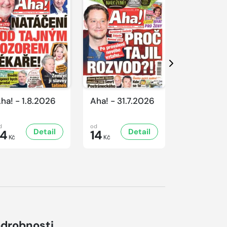
Další
ha! - 1.8.2026
Aha! - 31.7.2026
Aha! - 30.
d
od
od
Detail
Detail
D
14
14
16
Kč
Kč
Kč
drobnosti