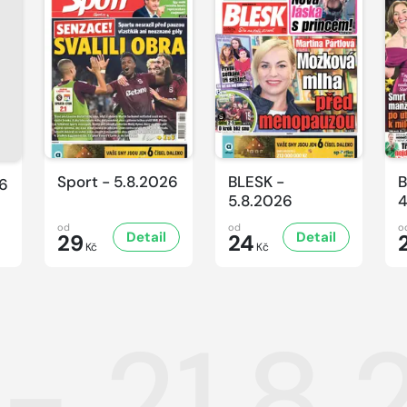
Sport - 5.8.2026
BLESK -
B
26
5.8.2026
4
od
od
o
Detail
Detail
29
24
Kč
Kč
 - 21.8