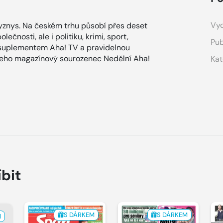
Vyd
znys. Na českém trhu působí přes deset
ečnosti, ale i politiku, krimi, sport,
Pub
 suplementem Aha! TV a pravidelnou
 jeho magazínový sourozenec Nedělní Aha!
Kat
íbit
S DÁRKEM
S DÁRKEM
M