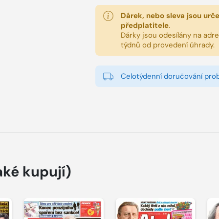
Dárek, nebo sleva jsou urč
předplatitele
.
Dárky jsou odesílány na adres
týdnů od provedení úhrady.
Celotýdenní doručování pro
aké kupují)