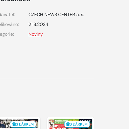
avatel:
CZECH NEWS CENTER a. s.
likováno:
21.8.2024
egorie:
Noviny
S DÁRKEM
S DÁRKEM
S 