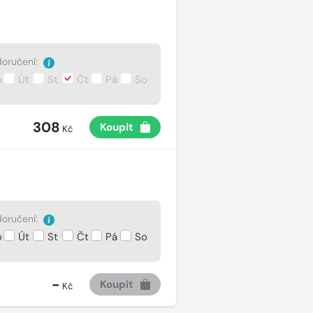
oručení:
o
Út
St
Čt
Pá
So
308
Koupit
Kč
oručení:
o
Út
St
Čt
Pá
So
-
Koupit
Kč