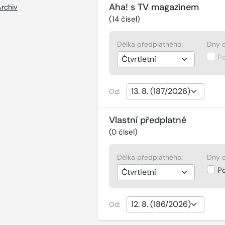
Aha! s TV magazínem
rchiv
(
14
čísel)
Délka předplatného:
Dny d
P
Od:
Vlastní předplatné
(
0
čísel)
Délka předplatného:
Dny d
P
Od: