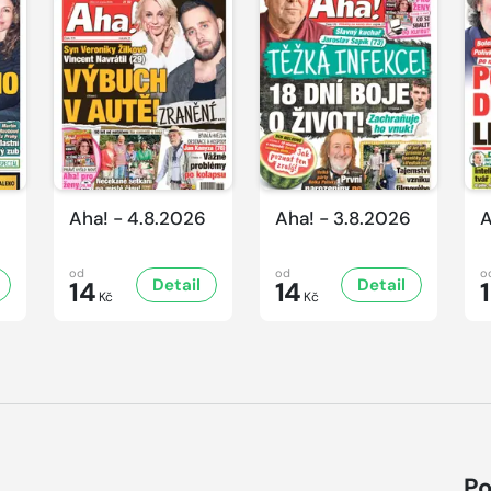
Aha! - 4.8.2026
Aha! - 3.8.2026
A
od
od
o
Detail
Detail
14
14
Kč
Kč
Po