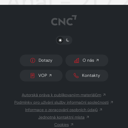
Aha! - 21.7.
PŘEPNOUT SVĚTLÝ/TMAVÝ REŽIM
Dotazy
O nás
VOP
Kontakty
Autorská práva k publikovaným materiálům
Podmínky pro užívání služby informační společnosti
Informace o zpracování osobních údajů
Jednotná kontaktní místa
Cookies