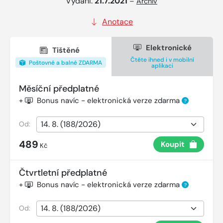
Vydání:
21.7.2021
–
Archiv
Anotace
Elektronické
Tištěné
Čtěte ihned i v mobilní
Poštovné a balné ZDARMA
aplikaci
Měsíční předplatné
+
Bonus navíc - elektronická verze zdarma
?
Od:
489
Koupit
Kč
Čtvrtletní předplatné
+
Bonus navíc - elektronická verze zdarma
?
Od: