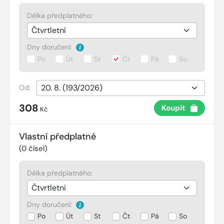
Délka předplatného:
Dny doručení:
Po
Út
St
Čt
Pá
So
Od:
308
Koupit
Kč
Vlastní předplatné
(
0
čísel)
Délka předplatného:
Dny doručení:
Po
Út
St
Čt
Pá
So