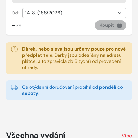
Od:
-
Koupit
Kč
Dárek, nebo sleva jsou určeny pouze pro nové
předplatitele
.
Dárky jsou odesílány na adresu
plátce, a to zpravidla do 6 týdnů od provedení
úhrady.
Celotýdenní doručování probíhá od
pondělí
do
soboty
.
Všechna vydání
Více