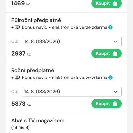
1469
Koupit
Kč
Půlroční předplatné
+
Bonus navíc - elektronická verze zdarma
?
Od:
2937
Koupit
Kč
Roční předplatné
+
Bonus navíc - elektronická verze zdarma
?
Od:
5873
Koupit
Kč
Aha! s TV magazínem
(
14
čísel)