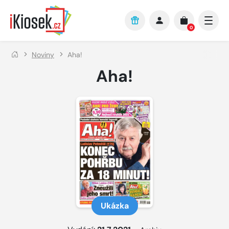
Přejít na hlavní obsah
0
Noviny
Aha!
Aha!
Ukázka