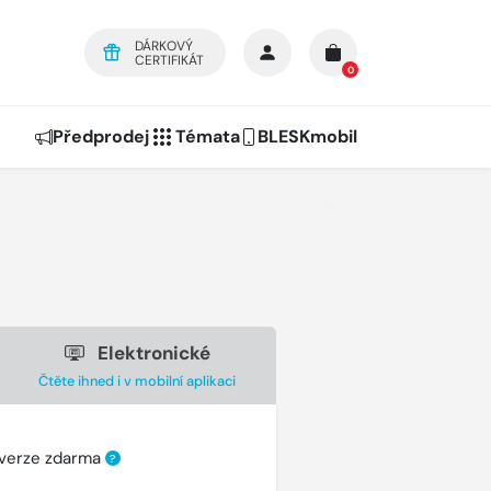
DÁRKOVÝ
CERTIFIKÁT
0
Předprodej
Témata
BLESKmobil
Elektronické
Čtěte ihned i v mobilní aplikaci
 verze zdarma
?