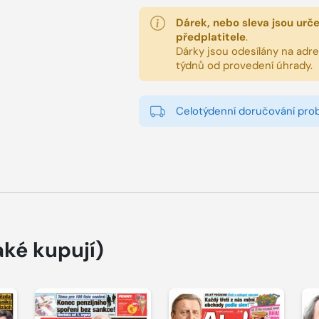
Dárek, nebo sleva jsou urč
předplatitele
.
Dárky jsou odesílány na adres
týdnů od provedení úhrady.
Celotýdenní doručování pro
aké kupují)