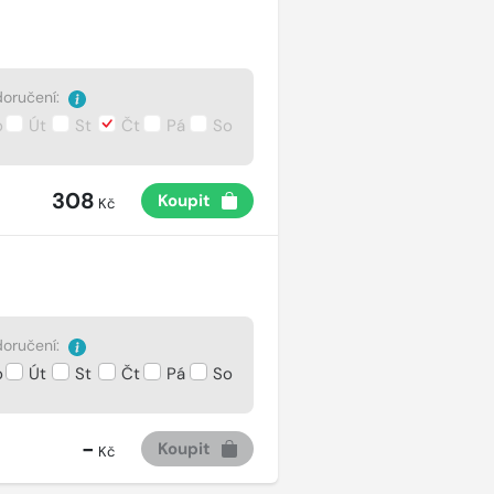
oručení:
o
Út
St
Čt
Pá
So
308
Koupit
Kč
oručení:
o
Út
St
Čt
Pá
So
-
Koupit
Kč