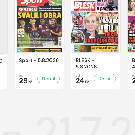
Sport - 5.8.2026
BLESK -
B
26
5.8.2026
4
od
od
o
Detail
Detail
29
24
Kč
Kč
- 21.7