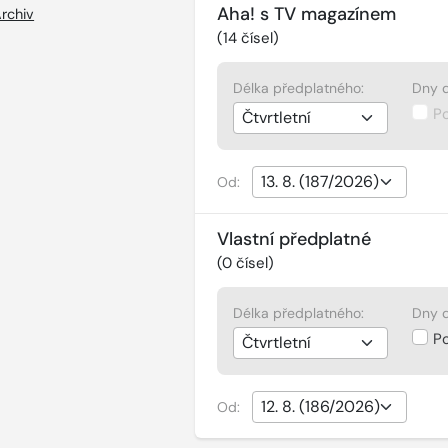
Aha! s TV magazínem
rchiv
(
14
čísel)
Délka předplatného:
Dny d
P
Od:
Vlastní předplatné
(
0
čísel)
Délka předplatného:
Dny d
P
Od: