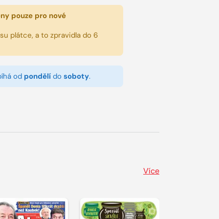
eny pouze pro nové
u plátce, a to zpravidla do 6
bíhá od
pondělí
do
soboty
.
Více