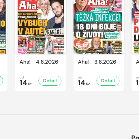
Aha! - 4.8.2026
Aha! - 3.8.2026
A
od
od
o
Detail
Detail
14
14
Kč
Kč
Po