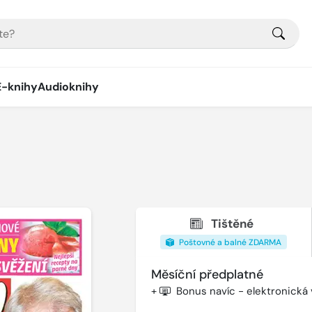
E-knihy
Audioknihy
Tištěné
Poštovné a balné ZDARMA
Měsíční předplatné
+
Bonus navíc - elektronická