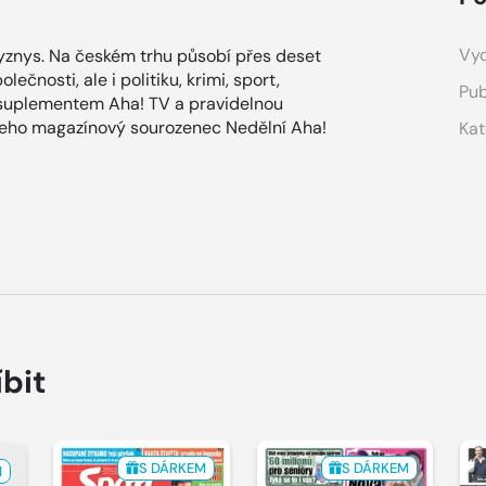
Vyd
znys. Na českém trhu působí přes deset
ečnosti, ale i politiku, krimi, sport,
Pub
 suplementem Aha! TV a pravidelnou
 jeho magazínový sourozenec Nedělní Aha!
Kat
íbit
S DÁRKEM
S DÁRKEM
M