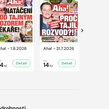
Další
ha! - 1.8.2026
Aha! - 31.7.2026
Aha! - 30.
d
od
od
Detail
Detail
D
14
14
16
Kč
Kč
Kč
drobnosti