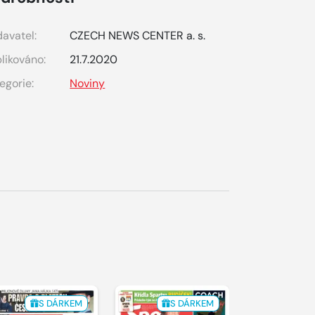
avatel:
CZECH NEWS CENTER a. s.
likováno:
21.7.2020
egorie:
Noviny
S DÁRKEM
S DÁRKEM
S 