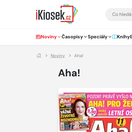
Přejít na hlavní obsah
VYHLEDÁVÁNÍ
Hlavní navigace
Noviny
Časopisy
Speciály
Knihy
Noviny
Aha!
Aha!