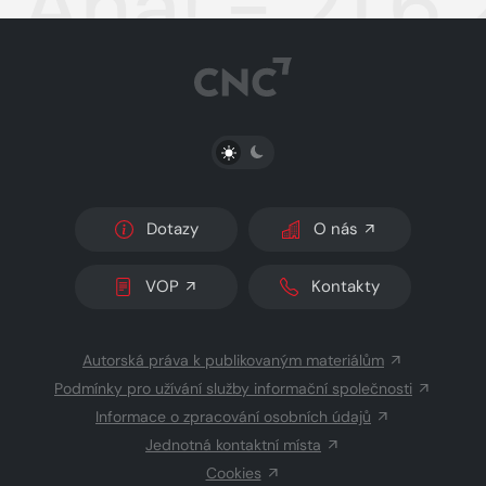
Aha! - 21.6
PŘEPNOUT SVĚTLÝ/TMAVÝ REŽIM
Dotazy
O nás
VOP
Kontakty
Autorská práva k publikovaným materiálům
Podmínky pro užívání služby informační společnosti
Informace o zpracování osobních údajů
Jednotná kontaktní místa
Cookies