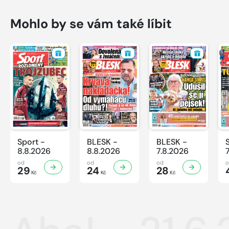
Mohlo by se vám také líbit
Sport -
BLESK -
BLESK -
8.8.2026
8.8.2026
7.8.2026
od
od
od
29
24
28
Kč
Kč
Kč