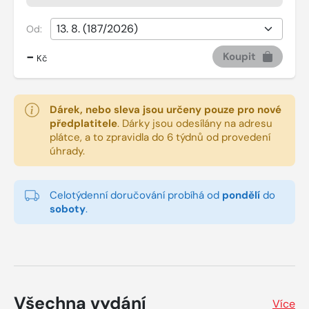
Od:
-
Koupit
Kč
Dárek, nebo sleva jsou určeny pouze pro nové
předplatitele
.
Dárky jsou odesílány na adresu
plátce, a to zpravidla do 6 týdnů od provedení
úhrady.
Celotýdenní doručování probíhá od
pondělí
do
soboty
.
Všechna vydání
Více