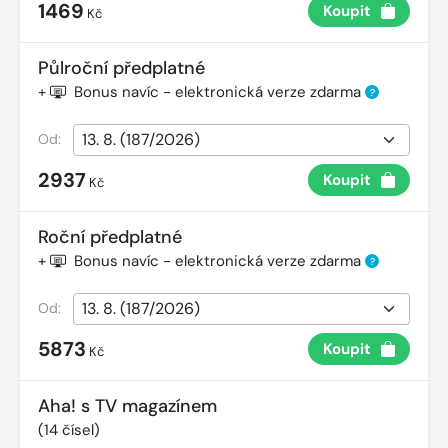
1469
Koupit
Kč
Půlroční předplatné
+
Bonus navíc - elektronická verze zdarma
?
Od:
2937
Koupit
Kč
Roční předplatné
+
Bonus navíc - elektronická verze zdarma
?
Od:
5873
Koupit
Kč
Aha! s TV magazínem
(
14
čísel)