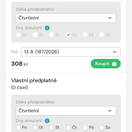
Délka předplatného:
Dny doručení:
Po
Út
St
Čt
Pá
So
Od:
308
Koupit
Kč
Vlastní předplatné
(
0
čísel)
Délka předplatného:
Dny doručení:
Po
Út
St
Čt
Pá
So