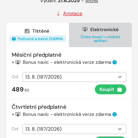
Vydání:
21.6.2025
–
Archiv
Anotace
Elektronické
Tištěné
Čtěte ihned i v mobilní
Poštovné a balné ZDARMA
aplikaci
Měsíční předplatné
+
Bonus navíc - elektronická verze zdarma
?
Od:
489
Koupit
Kč
Čtvrtletní předplatné
+
Bonus navíc - elektronická verze zdarma
?
Od: