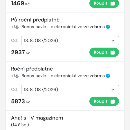
1469
Koupit
Kč
Půlroční předplatné
+
Bonus navíc - elektronická verze zdarma
?
Od:
2937
Koupit
Kč
Roční předplatné
+
Bonus navíc - elektronická verze zdarma
?
Od:
5873
Koupit
Kč
Aha! s TV magazínem
(
14
čísel)