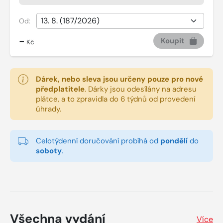
Od:
-
Koupit
Kč
Dárek, nebo sleva jsou určeny pouze pro nové
předplatitele
.
Dárky jsou odesílány na adresu
plátce, a to zpravidla do 6 týdnů od provedení
úhrady.
Celotýdenní doručování probíhá od
pondělí
do
soboty
.
Všechna vydání
Více