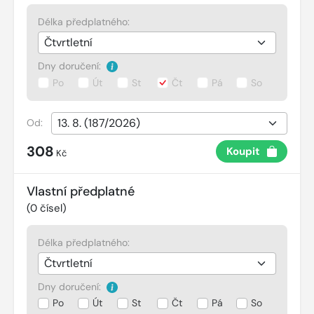
Délka předplatného:
Dny doručení:
Po
Út
St
Čt
Pá
So
Od:
308
Koupit
Kč
Vlastní předplatné
(
0
čísel)
Délka předplatného:
Dny doručení:
Po
Út
St
Čt
Pá
So