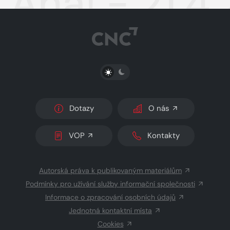
Aha! - 21.4
PŘEPNOUT SVĚTLÝ/TMAVÝ REŽIM
Dotazy
O nás
VOP
Kontakty
Autorská práva k publikovaným materiálům
Podmínky pro užívání služby informační společnosti
Informace o zpracování osobních údajů
Jednotná kontaktní místa
Cookies