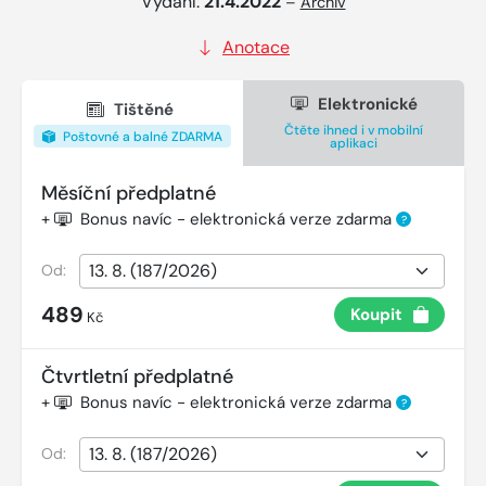
Vydání:
21.4.2022
–
Archiv
Anotace
Elektronické
Tištěné
Čtěte ihned i v mobilní
Poštovné a balné ZDARMA
aplikaci
Měsíční předplatné
+
Bonus navíc - elektronická verze zdarma
?
Od:
489
Koupit
Kč
Čtvrtletní předplatné
+
Bonus navíc - elektronická verze zdarma
?
Od: