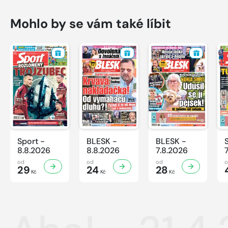
Mohlo by se vám také líbit
Sport -
BLESK -
BLESK -
8.8.2026
8.8.2026
7.8.2026
od
od
od
29
24
28
Kč
Kč
Kč