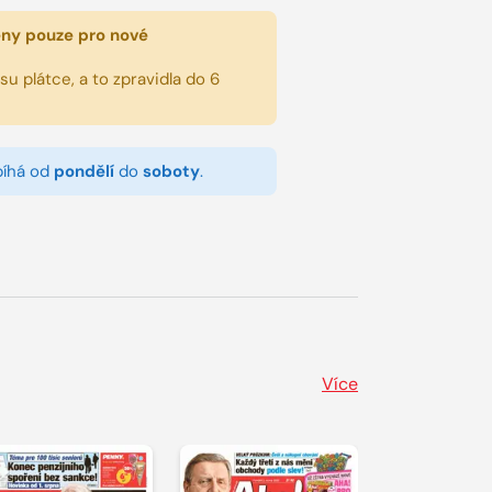
eny pouze pro nové
u plátce, a to zpravidla do 6
bíhá od
pondělí
do
soboty
.
Více