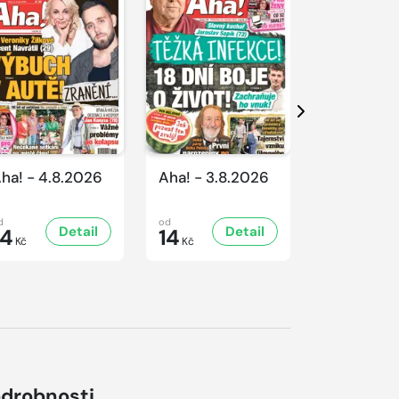
Další
ha! - 4.8.2026
Aha! - 3.8.2026
Aha! - 1.8
d
od
od
Detail
Detail
D
14
14
14
Kč
Kč
Kč
drobnosti