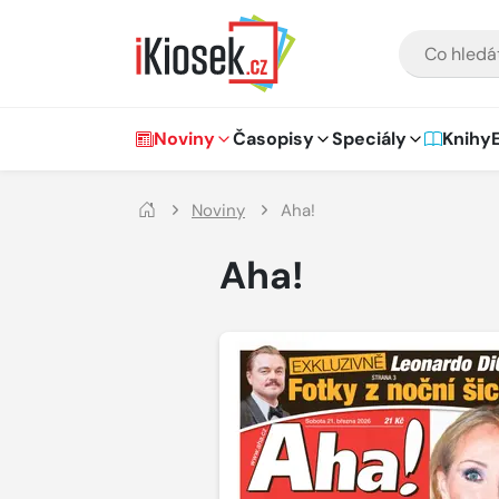
Přejít na hlavní obsah
VYHLEDÁVÁNÍ
Hlavní navigace
Noviny
Časopisy
Speciály
Knihy
Noviny
Aha!
Aha!