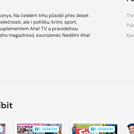
Vyd
znys. Na českém trhu působí přes deset
ečnosti, ale i politiku, krimi, sport,
Pub
 suplementem Aha! TV a pravidelnou
 jeho magazínový sourozenec Nedělní Aha!
Kat
íbit
M
S DÁRKEM
S DÁRKEM