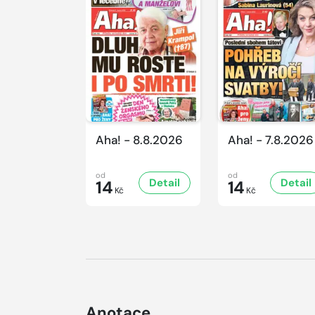
Aha! - 8.8.2026
Aha! - 7.8.2026
od
od
Detail
Detail
14
14
Kč
Kč
Anotace