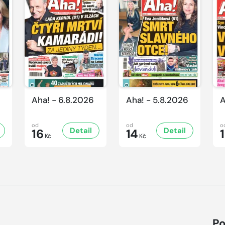
Aha! - 6.8.2026
Aha! - 5.8.2026
A
od
od
o
Detail
Detail
16
14
Kč
Kč
Po