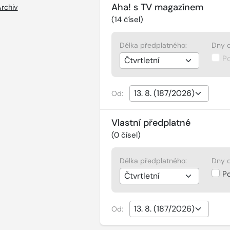
Aha! s TV magazínem
rchiv
(
14
čísel)
Délka předplatného:
Dny d
P
Od:
Vlastní předplatné
(
0
čísel)
Délka předplatného:
Dny d
P
Od: