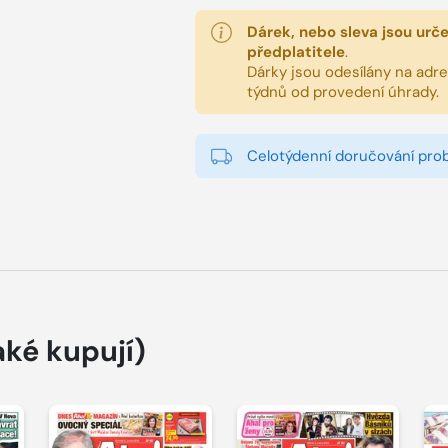
Dárek, nebo sleva jsou urč
předplatitele
.
Dárky jsou odesílány na adres
týdnů od provedení úhrady.
Celotýdenní doručování pro
aké kupují)