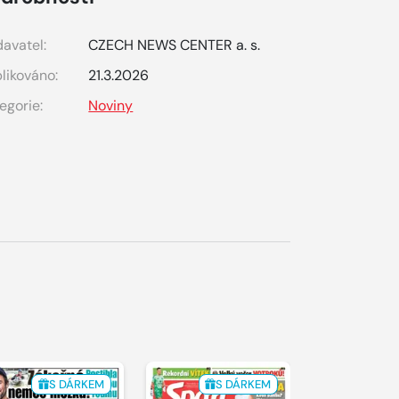
avatel:
CZECH NEWS CENTER a. s.
likováno:
21.3.2026
egorie:
Noviny
S DÁRKEM
S DÁRKEM
S 