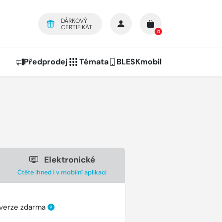
DÁRKOVÝ
CERTIFIKÁT
0
Předprodej
Témata
BLESKmobil
Elektronické
Čtěte ihned i v mobilní aplikaci
 verze zdarma
?