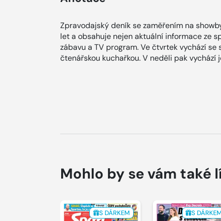
Zpravodajský deník se zaměřením na showby
let a obsahuje nejen aktuální informace ze spol
zábavu a TV program. Ve čtvrtek vychází se
čtenářskou kuchařkou. V neděli pak vychází
Mohlo by se vám také l
S DÁRKEM
S DÁRKE