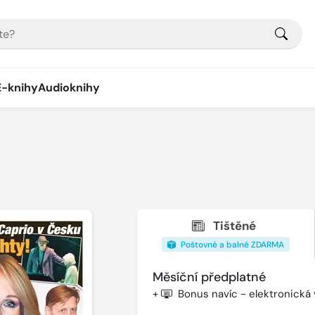
E-knihy
Audioknihy
Tištěné
Poštovné a balné ZDARMA
Měsíční předplatné
+
Bonus navíc - elektronická