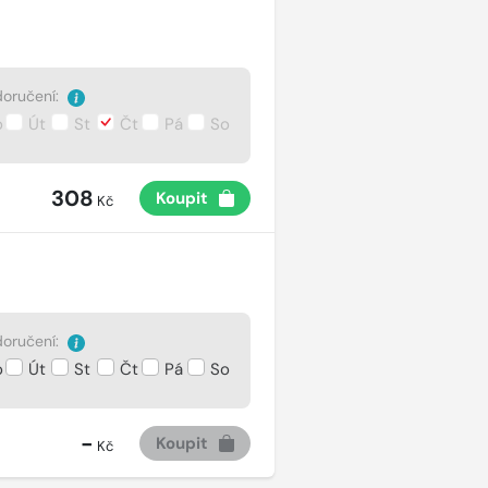
oručení:
o
Út
St
Čt
Pá
So
308
Koupit
Kč
oručení:
o
Út
St
Čt
Pá
So
-
Koupit
Kč