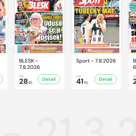
BLESK -
Sport - 7.8.2026
B
7.8.2026
6
od
od
o
Detail
Detail
28
41
Kč
Kč
 - 21.3