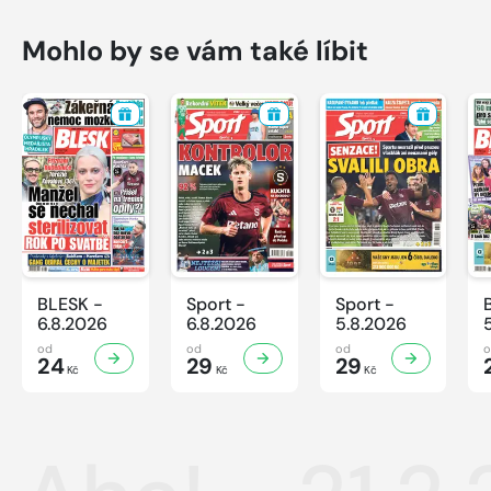
Mohlo by se vám také líbit
BLESK -
Sport -
Sport -
6.8.2026
6.8.2026
5.8.2026
od
od
od
24
29
29
Kč
Kč
Kč