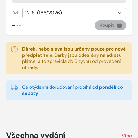
Od:
-
Koupit
Kč
Dárek, nebo sleva jsou určeny pouze pro nové
předplatitele
.
Dárky jsou odesílány na adresu
plátce, a to zpravidla do 6 týdnů od provedení
úhrady.
Celotýdenní doručování probíhá od
pondělí
do
soboty
.
Všechna vydání
Více