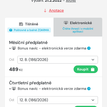
Vydání:
21.2.2022
–
Archiv
Anotace
Elektronické
Tištěné
Čtěte ihned i v mobilní
Poštovné a balné ZDARMA
aplikaci
Měsíční předplatné
+
Bonus navíc - elektronická verze zdarma
?
Od:
489
Koupit
Kč
Čtvrtletní předplatné
+
Bonus navíc - elektronická verze zdarma
?
Od: