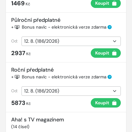
1469
Koupit
Kč
Půlroční předplatné
+
Bonus navíc - elektronická verze zdarma
?
Od:
2937
Koupit
Kč
Roční předplatné
+
Bonus navíc - elektronická verze zdarma
?
Od:
5873
Koupit
Kč
Aha! s TV magazínem
(
14
čísel)