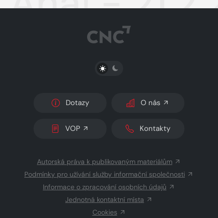
Aha! - 21.2
PŘEPNOUT SVĚTLÝ/TMAVÝ REŽIM
Dotazy
O nás
VOP
Kontakty
Autorská práva k publikovaným materiálům
Podmínky pro užívání služby informační společnosti
Informace o zpracování osobních údajů
Jednotná kontaktní místa
Cookies