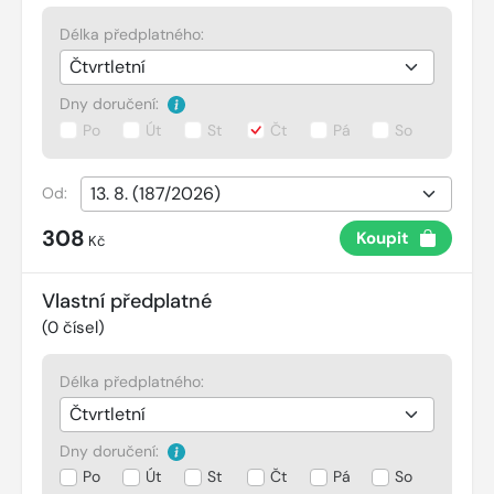
Délka předplatného:
Dny doručení:
Po
Út
St
Čt
Pá
So
Od:
308
Koupit
Kč
Vlastní předplatné
(
0
čísel)
Délka předplatného:
Dny doručení:
Po
Út
St
Čt
Pá
So