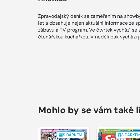
Zpravodajský deník se zaměřením na showby
let a obsahuje nejen aktuální informace ze spol
zábavu a TV program. Ve čtvrtek vychází se
čtenářskou kuchařkou. V neděli pak vychází
Mohlo by se vám také l
S DÁRKEM
S DÁRKE