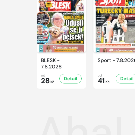
BLESK -
Sport - 7.8.202
7.8.2026
od
od
Detail
Detail
28
41
Kč
Kč
Aha!