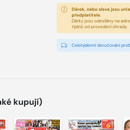
Dárek, nebo sleva jsou urč
předplatitele
.
Dárky jsou odesílány na adres
týdnů od provedení úhrady.
Celotýdenní doručování pro
aké kupují)