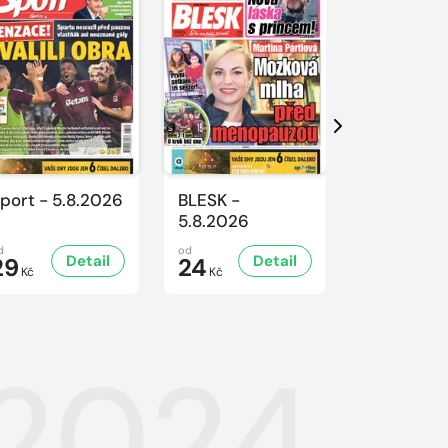
Další
port - 5.8.2026
BLESK -
BLESK -
5.8.2026
4.8.2026
d
od
od
Detail
Detail
D
29
24
24
Kč
Kč
Kč
.2024