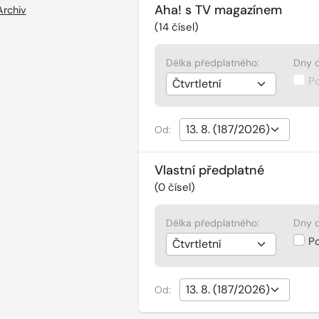
Aha! s TV magazínem
Archiv
(
14
čísel)
Délka předplatného:
Dny d
P
Od:
Vlastní předplatné
(
0
čísel)
Délka předplatného:
Dny d
P
Od: