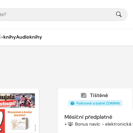
E-knihy
Audioknihy
Tištěné
Poštovné a balné ZDARMA
Měsíční předplatné
+
Bonus navíc - elektronická