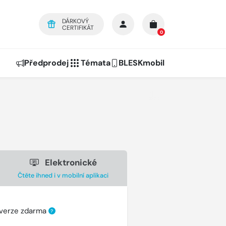
DÁRKOVÝ
CERTIFIKÁT
0
Předprodej
Témata
BLESKmobil
Elektronické
Čtěte ihned i v mobilní aplikaci
 verze zdarma
?