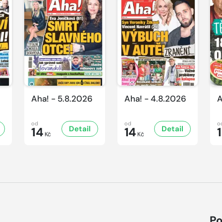
Aha! - 5.8.2026
Aha! - 4.8.2026
A
od
od
o
Detail
Detail
14
14
Kč
Kč
Po