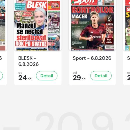
6
BLESK -
Sport - 6.8.2026
S
6.8.2026
od
od
o
Detail
Detail
24
29
Kč
Kč
 - 20.9