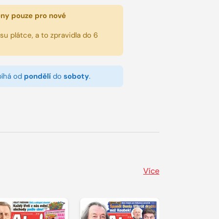
eny pouze pro nové
u plátce, a to zpravidla do 6
bíhá od
pondělí
do
soboty
.
Více