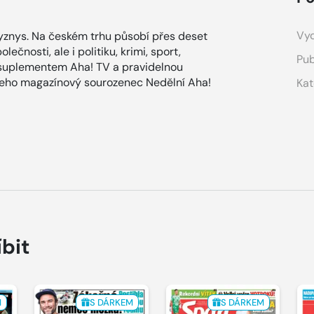
Vyd
znys. Na českém trhu působí přes deset
ečnosti, ale i politiku, krimi, sport,
Pub
 suplementem Aha! TV a pravidelnou
 jeho magazínový sourozenec Nedělní Aha!
Kat
íbit
M
S DÁRKEM
S DÁRKEM