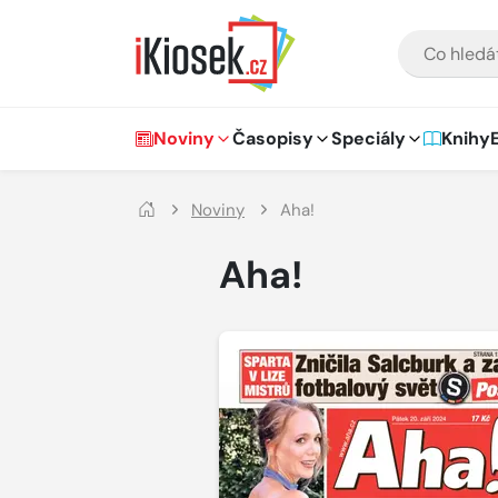
Přejít na hlavní obsah
VYHLEDÁVÁNÍ
Hlavní navigace
Noviny
Časopisy
Speciály
Knihy
Noviny
Aha!
Aha!