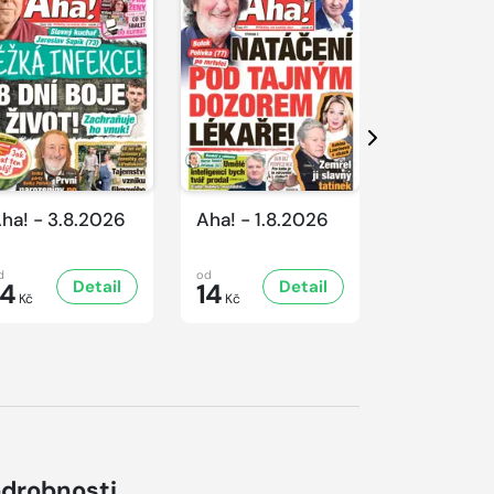
Další
ha! - 3.8.2026
Aha! - 1.8.2026
Aha! - 31.
d
od
od
Detail
Detail
D
14
14
14
Kč
Kč
Kč
drobnosti