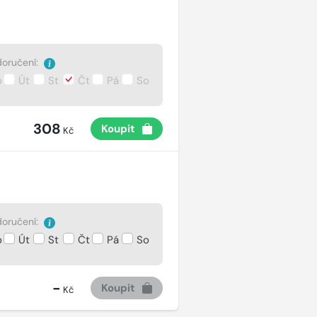
oručení:
o
Út
St
Čt
Pá
So
308
Koupit
Kč
oručení:
o
Út
St
Čt
Pá
So
-
Koupit
Kč