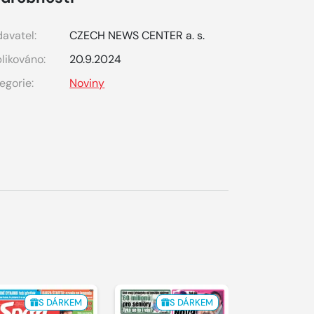
avatel:
CZECH NEWS CENTER a. s.
likováno:
20.9.2024
egorie:
Noviny
S DÁRKEM
S DÁRKEM
S 