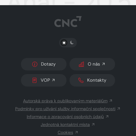
Aha! - 20.
PŘEPNOUT SVĚTLÝ/TMAVÝ REŽIM
Dotazy
O nás
VOP
Kontakty
Autorská práva k publikovaným materiálům
Podmínky pro užívání služby informační společnosti
Informace o zpracování osobních údajů
Jednotná kontaktní místa
Cookies