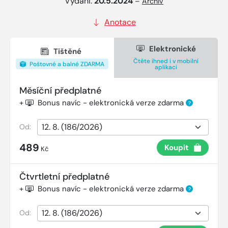
Vydání:
20.5.2024
–
Archiv
Anotace
Elektronické
Tištěné
Čtěte ihned i v mobilní
Poštovné a balné ZDARMA
aplikaci
Měsíční předplatné
+
Bonus navíc - elektronická verze zdarma
?
Od:
489
Koupit
Kč
Čtvrtletní předplatné
+
Bonus navíc - elektronická verze zdarma
?
Od: