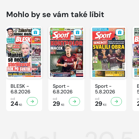
Mohlo by se vám také líbit
BLESK -
Sport -
Sport -
6.8.2026
6.8.2026
5.8.2026
od
od
od
24
29
29
Kč
Kč
Kč