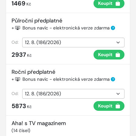
1469
Koupit
Kč
Půlroční předplatné
+
Bonus navíc - elektronická verze zdarma
?
Od:
2937
Koupit
Kč
Roční předplatné
+
Bonus navíc - elektronická verze zdarma
?
Od:
5873
Koupit
Kč
Aha! s TV magazínem
(
14
čísel)