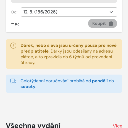
Od:
-
Koupit
Kč
Dárek, nebo sleva jsou určeny pouze pro nové
předplatitele
.
Dárky jsou odesílány na adresu
plátce, a to zpravidla do 6 týdnů od provedení
úhrady.
Celotýdenní doručování probíhá od
pondělí
do
soboty
.
Všechna vydání
Více