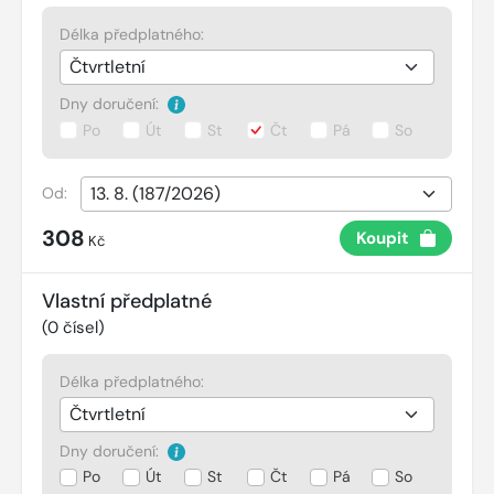
Délka předplatného:
Dny doručení:
Po
Út
St
Čt
Pá
So
Od:
308
Koupit
Kč
Vlastní předplatné
(
0
čísel)
Délka předplatného:
Dny doručení:
Po
Út
St
Čt
Pá
So