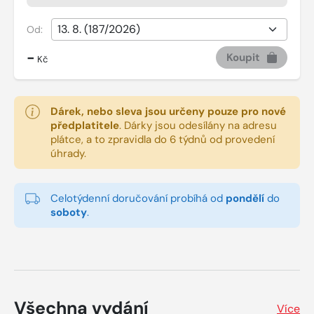
Od:
-
Koupit
Kč
Dárek, nebo sleva jsou určeny pouze pro nové
předplatitele
.
Dárky jsou odesílány na adresu
plátce, a to zpravidla do 6 týdnů od provedení
úhrady.
Celotýdenní doručování probíhá od
pondělí
do
soboty
.
Všechna vydání
Více