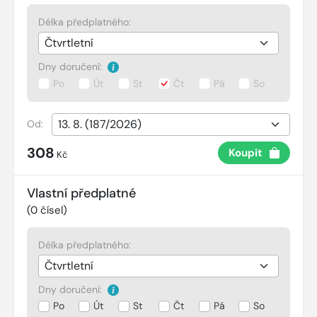
Délka předplatného:
Dny doručení:
Po
Út
St
Čt
Pá
So
Od:
308
Koupit
Kč
Vlastní předplatné
(
0
čísel)
Délka předplatného:
Dny doručení:
Po
Út
St
Čt
Pá
So