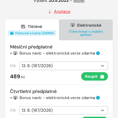
Vydání:
20.5.2023
–
Archiv
Anotace
Elektronické
Tištěné
Čtěte ihned i v mobilní
Poštovné a balné ZDARMA
aplikaci
Měsíční předplatné
+
Bonus navíc - elektronická verze zdarma
?
Od:
489
Koupit
Kč
Čtvrtletní předplatné
+
Bonus navíc - elektronická verze zdarma
?
Od: