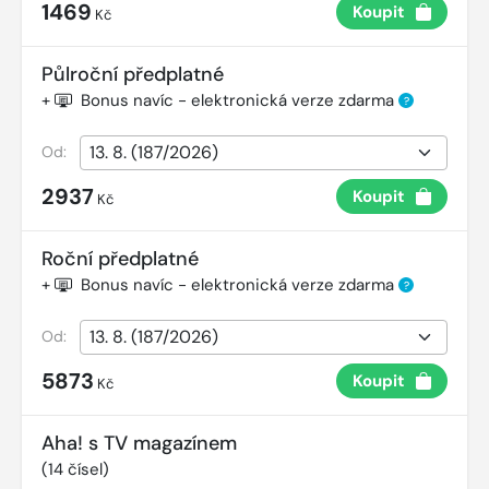
1469
Koupit
Kč
Půlroční předplatné
+
Bonus navíc - elektronická verze zdarma
?
Od:
2937
Koupit
Kč
Roční předplatné
+
Bonus navíc - elektronická verze zdarma
?
Od:
5873
Koupit
Kč
Aha! s TV magazínem
(
14
čísel)