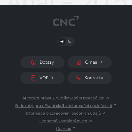
Aha! - 20.
PŘEPNOUT SVĚTLÝ/TMAVÝ REŽIM
Dotazy
O nás
VOP
Kontakty
Autorská práva k publikovaným materiálům
Podmínky pro užívání služby informační společnosti
Informace o zpracování osobních údajů
Jednotná kontaktní místa
Cookies