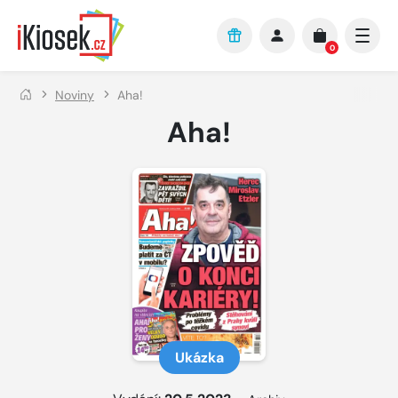
Přejít na hlavní obsah
0
Noviny
Aha!
Aha!
Ukázka