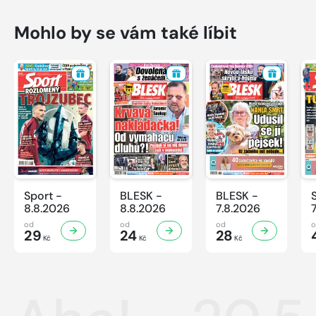
Mohlo by se vám také líbit
Sport -
BLESK -
BLESK -
8.8.2026
8.8.2026
7.8.2026
od
od
od
29
24
28
Kč
Kč
Kč