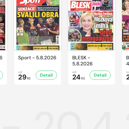
26
Sport - 5.8.2026
BLESK -
B
5.8.2026
4
od
od
o
Detail
Detail
29
24
Kč
Kč
 - 20.4