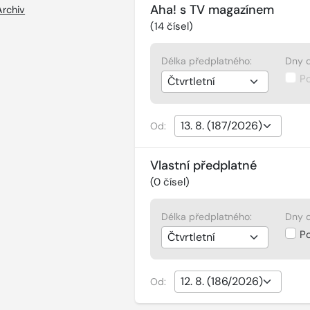
Aha! s TV magazínem
Archiv
(
14
čísel)
Délka předplatného:
Dny d
P
Od:
Vlastní předplatné
(
0
čísel)
Délka předplatného:
Dny d
P
Od: