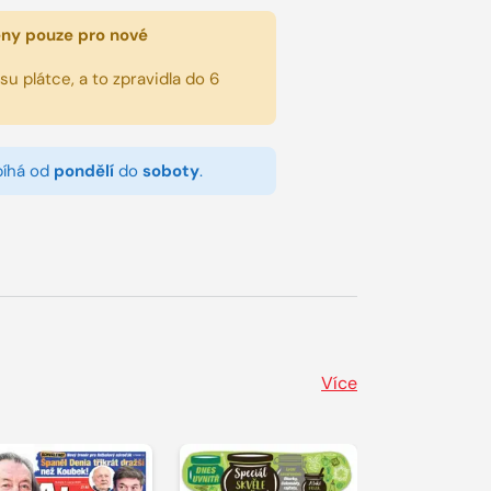
eny pouze pro nové
u plátce, a to zpravidla do 6
bíhá od
pondělí
do
soboty
.
Více