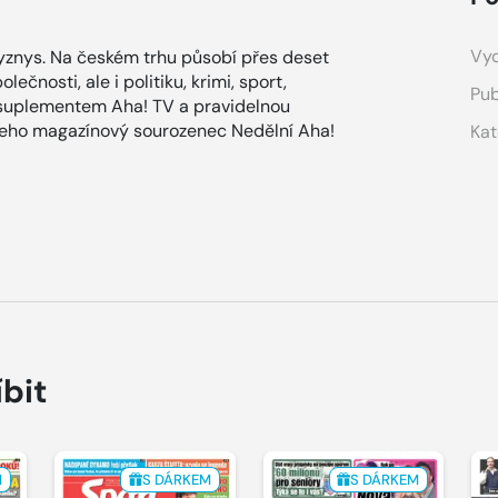
Vyd
znys. Na českém trhu působí přes deset
ečnosti, ale i politiku, krimi, sport,
Pub
 suplementem Aha! TV a pravidelnou
 jeho magazínový sourozenec Nedělní Aha!
Kat
íbit
M
S DÁRKEM
S DÁRKEM