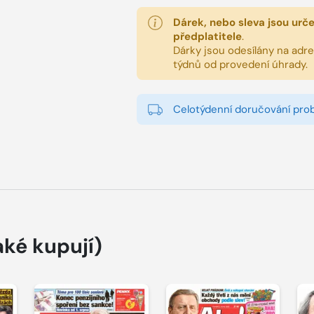
Dárek, nebo sleva jsou urč
předplatitele
.
Dárky jsou odesílány na adres
týdnů od provedení úhrady.
Celotýdenní doručování pro
aké kupují)