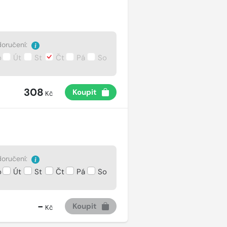
oručení:
o
Út
St
Čt
Pá
So
308
Koupit
Kč
oručení:
o
Út
St
Čt
Pá
So
-
Koupit
Kč