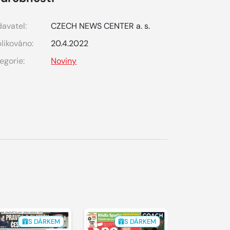
avatel:
CZECH NEWS CENTER a. s.
likováno:
20.4.2022
egorie:
Noviny
S DÁRKEM
S DÁRKEM
S 