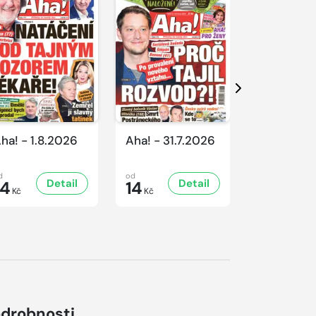
Další
ha! - 1.8.2026
Aha! - 31.7.2026
Aha! - 30.
d
od
od
Detail
Detail
D
14
14
16
Kč
Kč
Kč
drobnosti