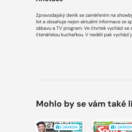
Zpravodajský deník se zaměřením na showby
let a obsahuje nejen aktuální informace ze spol
zábavu a TV program. Ve čtvrtek vychází se
čtenářskou kuchařkou. V neděli pak vychází
Mohlo by se vám také l
S DÁRKEM
S DÁRKE