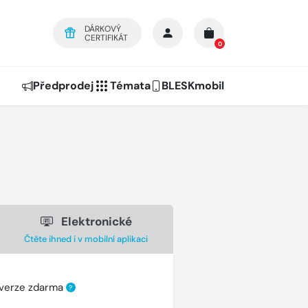
DÁRKOVÝ
CERTIFIKÁT
0
Předprodej
Témata
BLESKmobil
Elektronické
Čtěte ihned i v mobilní aplikaci
 verze zdarma
?