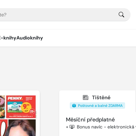
E-knihy
Audioknihy
Tištěné
Poštovné a balné ZDARMA
Měsíční předplatné
+
Bonus navíc - elektronická