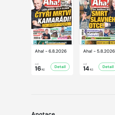
Aha! - 6.8.2026
Aha! - 5.8.2026
od
od
Detail
Detail
16
14
Kč
Kč
Anotace