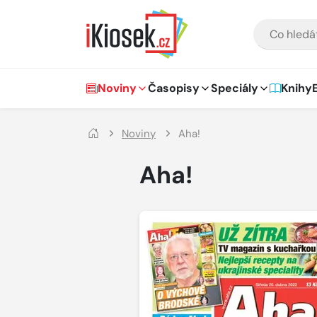
Přejít na hlavní obsah
VYHLEDÁVÁNÍ
Hlavní navigace
Noviny
Časopisy
Speciály
Knihy
Noviny
Aha!
Aha!