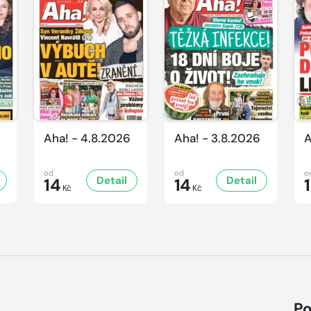
Aha! - 4.8.2026
Aha! - 3.8.2026
A
od
od
o
Detail
Detail
14
14
Kč
Kč
Po