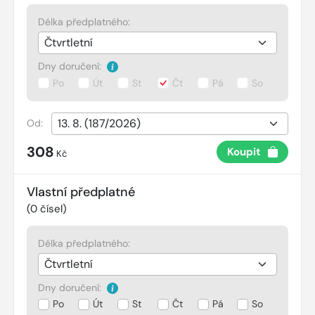
Délka předplatného:
Dny doručení:
Po
Út
St
Čt
Pá
So
Od:
308
Koupit
Kč
Vlastní předplatné
(
0
čísel)
Délka předplatného:
Dny doručení:
Po
Út
St
Čt
Pá
So