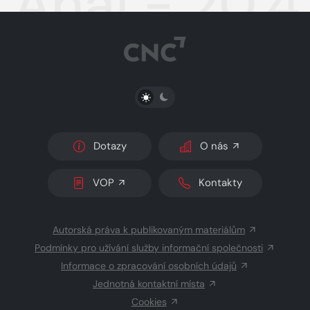
Aha! - 20.
PŘEPNOUT SVĚTLÝ/TMAVÝ REŽIM
Dotazy
O nás
VOP
Kontakty
Autorská práva k publikovaným materiálům
Podmínky pro užívání služby informační společnosti
Informace o zpracování osobních údajů
Jednotná kontaktní místa
Cookies