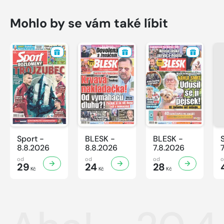
Mohlo by se vám také líbit
Sport -
BLESK -
BLESK -
8.8.2026
8.8.2026
7.8.2026
od
od
od
29
24
28
Kč
Kč
Kč