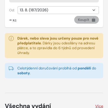
Od:
-
Koupit
Kč
Dárek, nebo sleva jsou určeny pouze pro nové
předplatitele
.
Dárky jsou odesílány na adresu
plátce, a to zpravidla do 6 týdnů od provedení
úhrady.
Celotýdenní doručování probíhá od
pondělí
do
soboty
.
Všechna vydání
Více