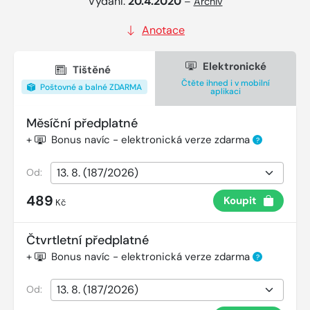
Vydání:
20.4.2020
–
Archiv
Anotace
Elektronické
Tištěné
Čtěte ihned i v mobilní
Poštovné a balné ZDARMA
aplikaci
Měsíční předplatné
+
Bonus navíc - elektronická verze zdarma
?
Od:
489
Koupit
Kč
Čtvrtletní předplatné
+
Bonus navíc - elektronická verze zdarma
?
Od: