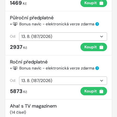
1469
Koupit
Kč
Půlroční předplatné
+
Bonus navíc - elektronická verze zdarma
?
Od:
2937
Koupit
Kč
Roční předplatné
+
Bonus navíc - elektronická verze zdarma
?
Od:
5873
Koupit
Kč
Aha! s TV magazínem
(
14
čísel)