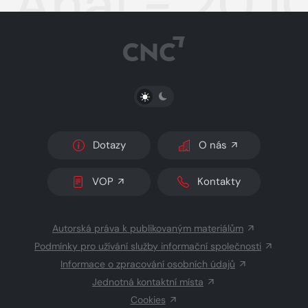
Aha! - 20.1
PŘEPNOUT SVĚTLÝ/TMAVÝ REŽIM
Dotazy
O nás
VOP
Kontakty
Autorská práva k publikovaným materiálům
Podmínky pro užívání služby informační společnosti
Informace o zpracování osobních údajů
Jednotná kontaktní místa
Cookies