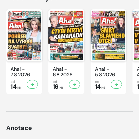
Aha! -
Aha! -
Aha! -
7.8.2026
6.8.2026
5.8.2026
od
od
od
14
16
14
Kč
Kč
Kč
Anotace