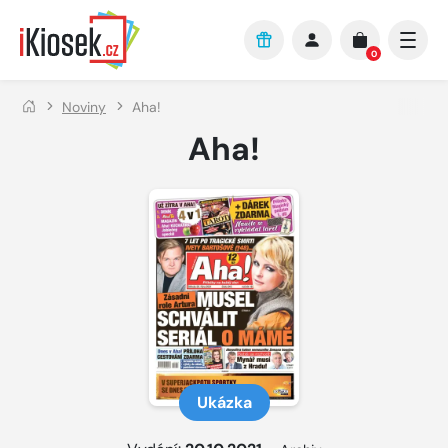
Přejít na hlavní obsah
0
Noviny
Aha!
Aha!
Ukázka