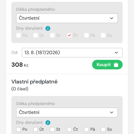
Délka předplatného:
Dny doručení:
Po
Út
St
Čt
Pá
So
Od:
308
Koupit
Kč
Vlastní předplatné
(
0
čísel)
Délka předplatného:
Dny doručení:
Po
Út
St
Čt
Pá
So