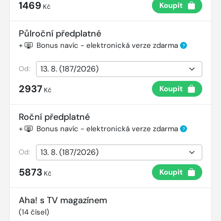
1469
Koupit
Kč
Půlroční předplatné
+
Bonus navíc - elektronická verze zdarma
?
Od:
2937
Koupit
Kč
Roční předplatné
+
Bonus navíc - elektronická verze zdarma
?
Od:
5873
Koupit
Kč
Aha! s TV magazínem
(
14
čísel)