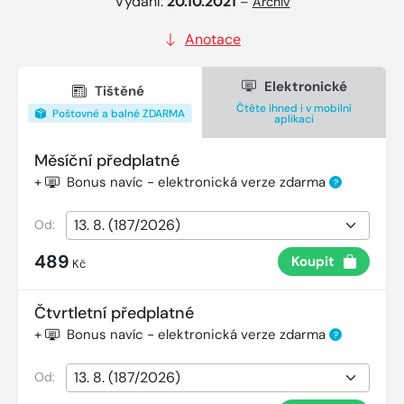
Vydání:
20.10.2021
–
Archiv
Anotace
Elektronické
Tištěné
Čtěte ihned i v mobilní
Poštovné a balné ZDARMA
aplikaci
Měsíční předplatné
+
Bonus navíc - elektronická verze zdarma
?
Od:
489
Koupit
Kč
Čtvrtletní předplatné
+
Bonus navíc - elektronická verze zdarma
?
Od: