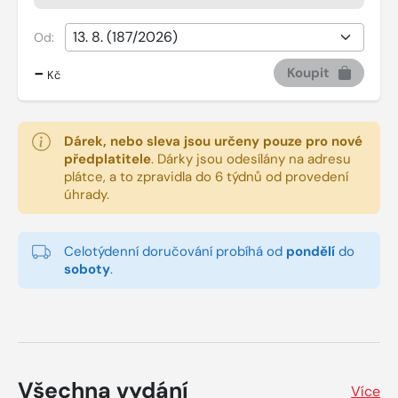
Od:
-
Koupit
Kč
Dárek, nebo sleva jsou určeny pouze pro nové
předplatitele
.
Dárky jsou odesílány na adresu
plátce, a to zpravidla do 6 týdnů od provedení
úhrady.
Celotýdenní doručování probíhá od
pondělí
do
soboty
.
Všechna vydání
Více