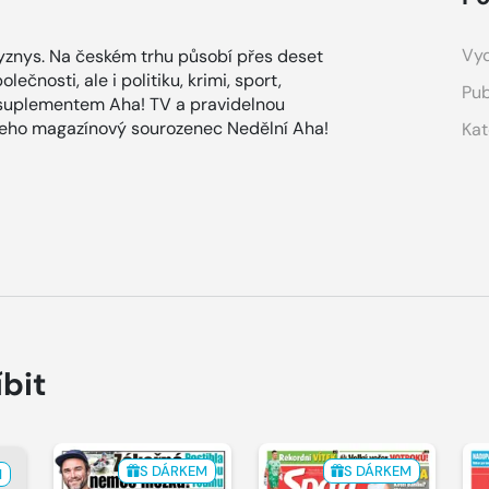
Vyd
znys. Na českém trhu působí přes deset
ečnosti, ale i politiku, krimi, sport,
Pub
 suplementem Aha! TV a pravidelnou
 jeho magazínový sourozenec Nedělní Aha!
Kat
íbit
S DÁRKEM
S DÁRKEM
M