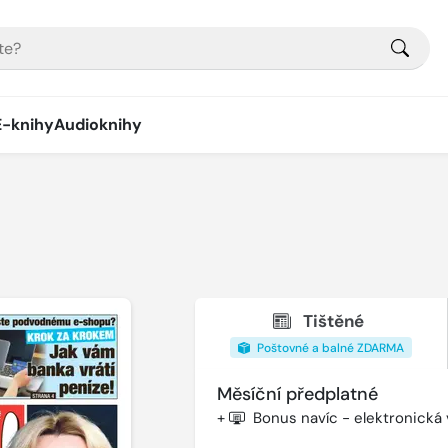
E-knihy
Audioknihy
Tištěné
Poštovné a balné ZDARMA
Měsíční předplatné
+
Bonus navíc - elektronická