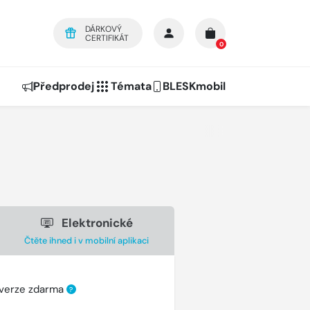
DÁRKOVÝ
CERTIFIKÁT
0
Předprodej
Témata
BLESKmobil
Elektronické
Čtěte ihned i v mobilní aplikaci
 verze zdarma
?