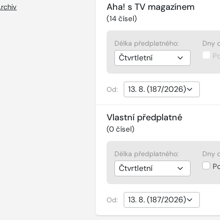
Aha! s TV magazínem
rchiv
(
14
čísel)
Délka předplatného:
Dny d
P
Od:
Vlastní předplatné
(
0
čísel)
Délka předplatného:
Dny d
P
Od: