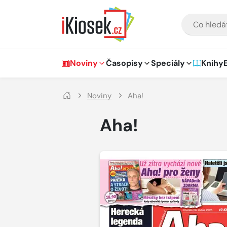
Přejít na hlavní obsah
VYHLEDÁVÁNÍ
Hlavní navigace
Noviny
Časopisy
Speciály
Knihy
Noviny
Aha!
Aha!