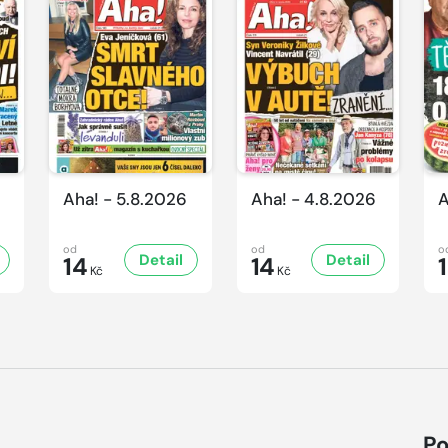
Aha! - 5.8.2026
Aha! - 4.8.2026
A
od
od
o
Detail
Detail
14
14
Kč
Kč
Po