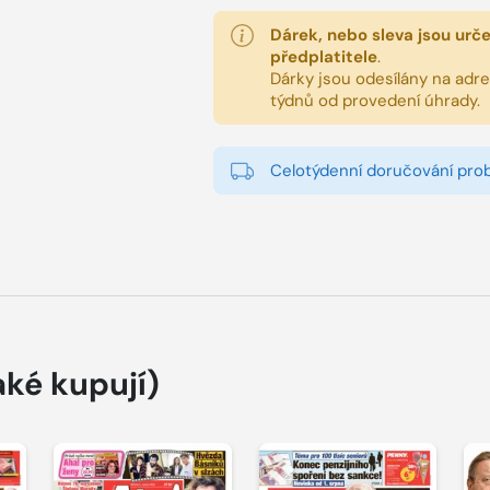
Dárek, nebo sleva jsou urč
předplatitele
.
Dárky jsou odesílány na adres
týdnů od provedení úhrady.
Celotýdenní doručování pro
aké kupují)