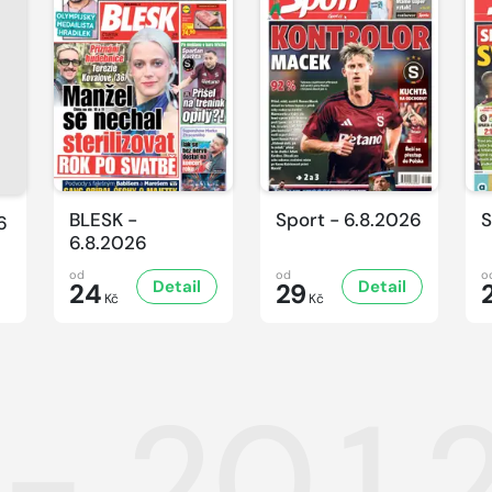
BLESK -
Sport - 6.8.2026
S
6
6.8.2026
od
od
o
Detail
Detail
24
29
Kč
Kč
 - 20.1