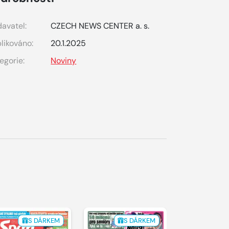
avatel:
CZECH NEWS CENTER a. s.
likováno:
20.1.2025
egorie:
Noviny
S DÁRKEM
S DÁRKEM
S 