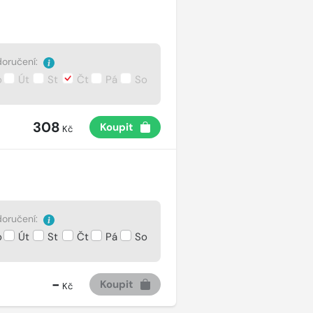
oručení:
o
Út
St
Čt
Pá
So
308
Koupit
Kč
oručení:
o
Út
St
Čt
Pá
So
-
Koupit
Kč