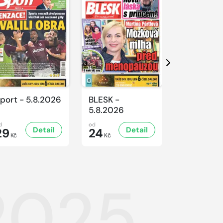
Další
port - 5.8.2026
BLESK -
BLESK -
5.8.2026
4.8.2026
d
od
od
Detail
Detail
D
29
24
24
Kč
Kč
Kč
.2025