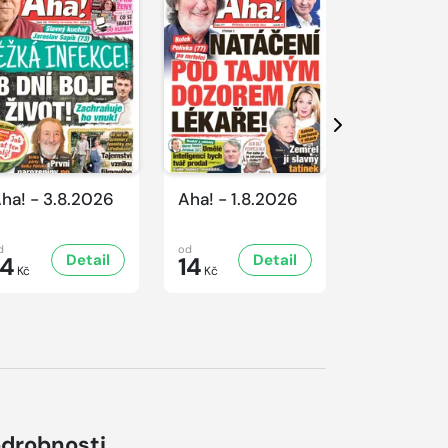
Další
ha! - 3.8.2026
Aha! - 1.8.2026
Aha! - 31.
d
od
od
Detail
Detail
D
14
14
14
Kč
Kč
Kč
drobnosti