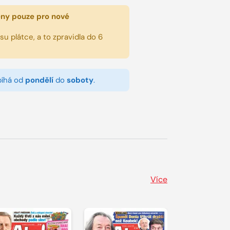
eny pouze pro nové
u plátce, a to zpravidla do 6
bíhá od
pondělí
do
soboty
.
Více