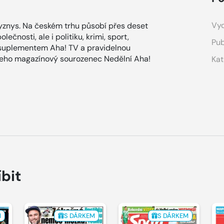
Vyd
znys. Na českém trhu působí přes deset
ečnosti, ale i politiku, krimi, sport,
Pub
 suplementem Aha! TV a pravidelnou
 jeho magazínový sourozenec Nedělní Aha!
Kat
íbit
M
S DÁRKEM
S DÁRKEM