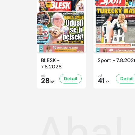
BLESK -
Sport - 7.8.202
7.8.2026
od
od
Detail
Detail
28
41
Kč
Kč
Aha!