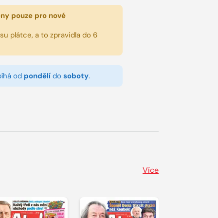
eny pouze pro nové
u plátce, a to zpravidla do 6
bíhá od
pondělí
do
soboty
.
Více