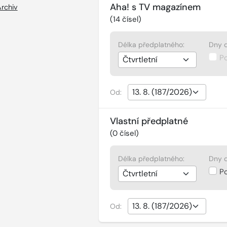
Aha! s TV magazínem
rchiv
(
14
čísel)
Délka předplatného:
Dny d
P
Od:
Vlastní předplatné
(
0
čísel)
Délka předplatného:
Dny d
P
Od: