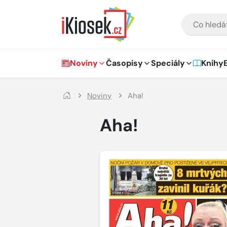
Přejít na hlavní obsah
VYHLEDÁVÁNÍ
Hlavní navigace
Noviny
Časopisy
Speciály
Knihy
Noviny
Aha!
Aha!