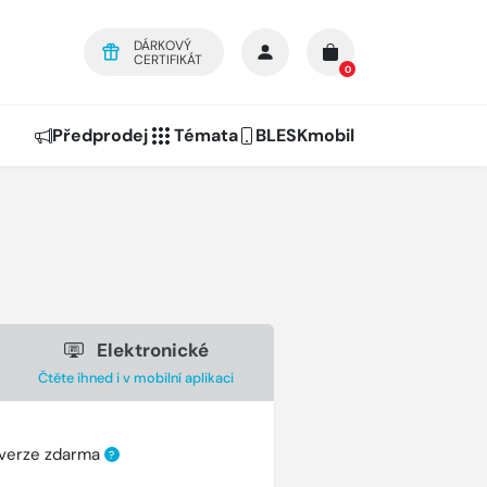
DÁRKOVÝ
CERTIFIKÁT
0
Předprodej
Témata
BLESKmobil
Elektronické
Čtěte ihned i v mobilní aplikaci
 verze zdarma
?