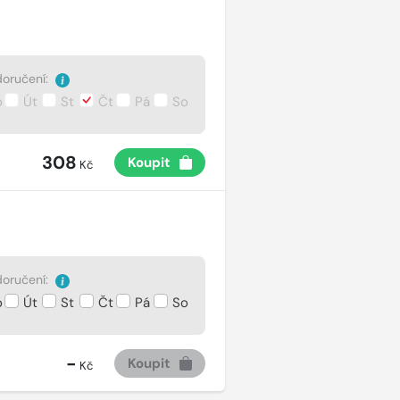
oručení:
o
Út
St
Čt
Pá
So
308
Koupit
Kč
oručení:
o
Út
St
Čt
Pá
So
-
Koupit
Kč