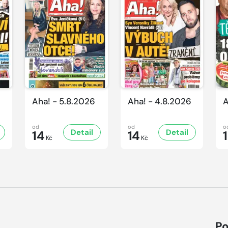
Aha! - 5.8.2026
Aha! - 4.8.2026
A
od
od
o
Detail
Detail
14
14
Kč
Kč
Po