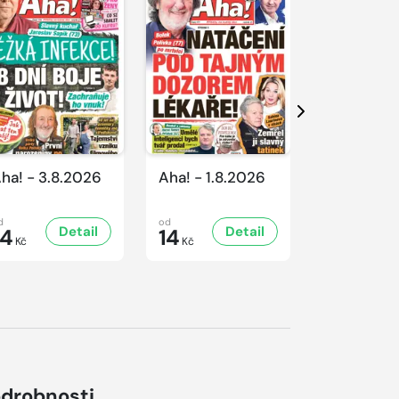
Další
ha! - 3.8.2026
Aha! - 1.8.2026
Aha! - 31.
d
od
od
Detail
Detail
D
14
14
14
Kč
Kč
Kč
drobnosti