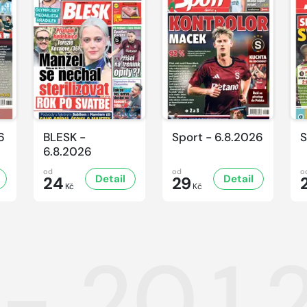
6
BLESK -
Sport - 6.8.2026
S
6.8.2026
od
od
o
Detail
Detail
24
29
Kč
Kč
 - 20.1