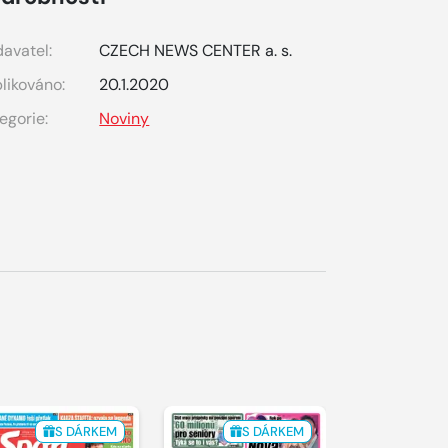
avatel:
CZECH NEWS CENTER a. s.
likováno:
20.1.2020
egorie:
Noviny
S DÁRKEM
S DÁRKEM
S 