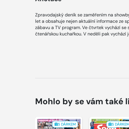
Zpravodajský deník se zaměřením na showby
let a obsahuje nejen aktuální informace ze spol
zábavu a TV program. Ve čtvrtek vychází se
čtenářskou kuchařkou. V neděli pak vychází
Mohlo by se vám také l
S DÁRKEM
S DÁRKE