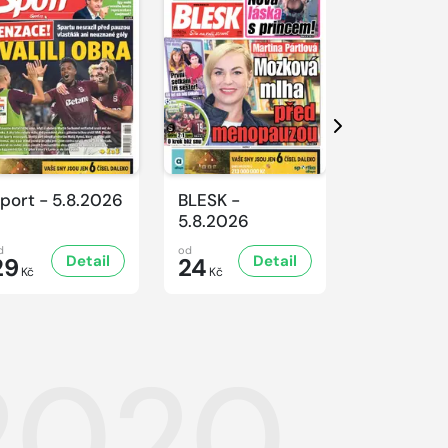
Další
port - 5.8.2026
BLESK -
BLESK -
5.8.2026
4.8.2026
d
od
od
Detail
Detail
D
29
24
24
Kč
Kč
Kč
.2020