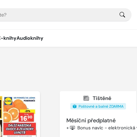
E-knihy
Audioknihy
Tištěné
Poštovné a balné ZDARMA
Měsíční předplatné
+
Bonus navíc - elektronická