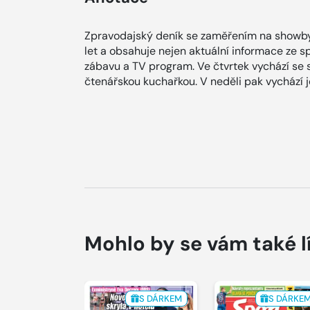
Zpravodajský deník se zaměřením na showby
let a obsahuje nejen aktuální informace ze spol
zábavu a TV program. Ve čtvrtek vychází se
čtenářskou kuchařkou. V neděli pak vychází
Mohlo by se vám také l
S DÁRKEM
S DÁRKE