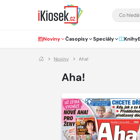
Přejít na hlavní obsah
VYHLEDÁVÁNÍ
Hlavní navigace
Noviny
Časopisy
Speciály
Knihy
Noviny
Aha!
Aha!