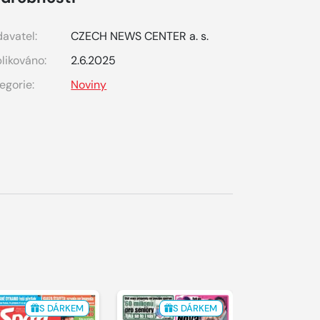
avatel:
CZECH NEWS CENTER a. s.
likováno:
2.6.2025
egorie:
Noviny
S DÁRKEM
S DÁRKEM
S 