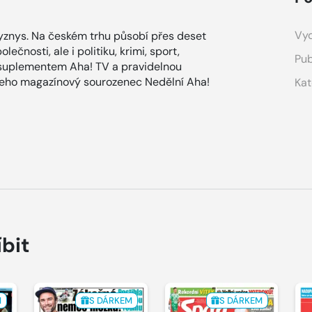
Vyd
znys. Na českém trhu působí přes deset
ečnosti, ale i politiku, krimi, sport,
Pub
 suplementem Aha! TV a pravidelnou
 jeho magazínový sourozenec Nedělní Aha!
Kat
íbit
M
S DÁRKEM
S DÁRKEM