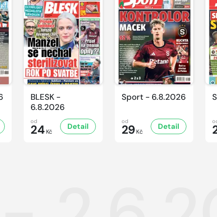
6
BLESK -
Sport - 6.8.2026
S
6.8.2026
od
od
o
Detail
Detail
24
29
Kč
Kč
 - 2.6.