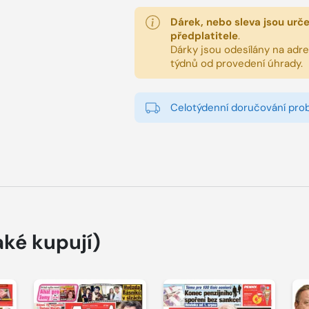
Dárek, nebo sleva jsou urč
předplatitele
.
Dárky jsou odesílány na adres
týdnů od provedení úhrady.
Celotýdenní doručování pro
aké kupují)