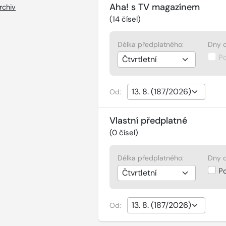
Aha! s TV magazínem
rchiv
(
14
čísel)
Délka předplatného:
Dny d
P
Od:
Vlastní předplatné
(
0
čísel)
Délka předplatného:
Dny d
P
Od: