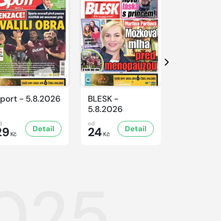
Další
port - 5.8.2026
BLESK -
BLESK -
5.8.2026
4.8.2026
d
od
od
Detail
Detail
D
29
24
24
Kč
Kč
Kč
2025