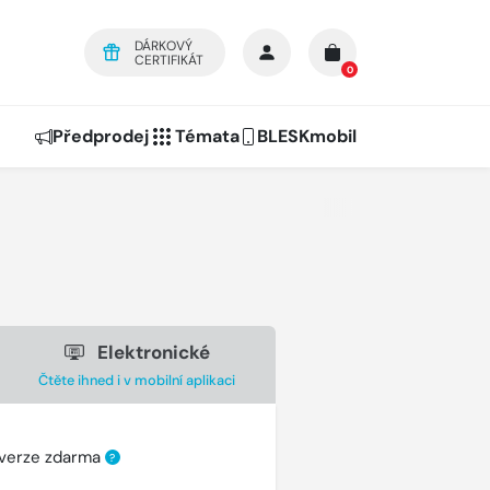
DÁRKOVÝ
CERTIFIKÁT
0
Předprodej
Témata
BLESKmobil
Elektronické
Čtěte ihned i v mobilní aplikaci
 verze zdarma
?