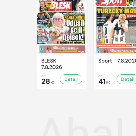
BLESK -
Sport - 7.8.202
7.8.2026
od
od
Detail
Detail
28
41
Kč
Kč
Aha!