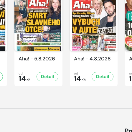
Aha! - 5.8.2026
Aha! - 4.8.2026
A
od
od
o
Detail
Detail
14
14
Kč
Kč
Po