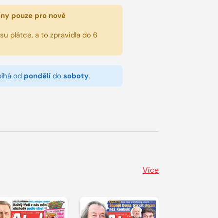
eny pouze pro nové
u plátce, a to zpravidla do 6
bíhá od
pondělí
do
soboty
.
Více