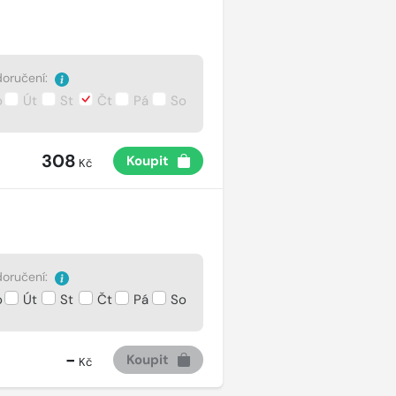
oručení:
o
Út
St
Čt
Pá
So
308
Koupit
Kč
oručení:
o
Út
St
Čt
Pá
So
-
Koupit
Kč