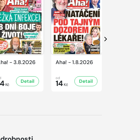
Další
ha! - 3.8.2026
Aha! - 1.8.2026
Aha! - 31.
d
od
od
Detail
Detail
D
14
14
14
Kč
Kč
Kč
drobnosti