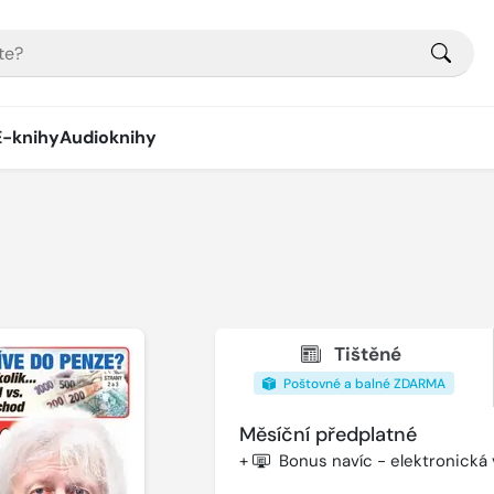
E-knihy
Audioknihy
Tištěné
Poštovné a balné ZDARMA
Měsíční předplatné
+
Bonus navíc - elektronická