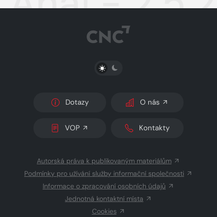
Aha! - 2.5.
PŘEPNOUT SVĚTLÝ/TMAVÝ REŽIM
Dotazy
O nás
VOP
Kontakty
Autorská práva k publikovaným materiálům
Podmínky pro užívání služby informační společnosti
Informace o zpracování osobních údajů
Jednotná kontaktní místa
Cookies