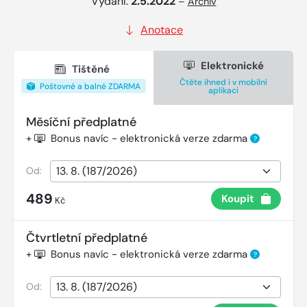
Vydání:
2.5.2022
–
Archiv
Anotace
Elektronické
Tištěné
Čtěte ihned i v mobilní
Poštovné a balné ZDARMA
aplikaci
Měsíční předplatné
+
Bonus navíc - elektronická verze zdarma
?
Od:
489
Koupit
Kč
Čtvrtletní předplatné
+
Bonus navíc - elektronická verze zdarma
?
Od: