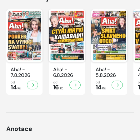
Aha! -
Aha! -
Aha! -
7.8.2026
6.8.2026
5.8.2026
od
od
od
14
16
14
Kč
Kč
Kč
Anotace