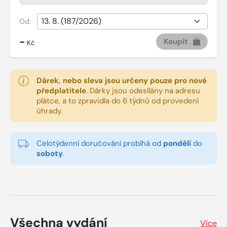
Od:
-
Koupit
Kč
Dárek, nebo sleva jsou určeny pouze pro nové
předplatitele
.
Dárky jsou odesílány na adresu
plátce, a to zpravidla do 6 týdnů od provedení
úhrady.
Celotýdenní doručování probíhá od
pondělí
do
soboty
.
Všechna vydání
Více