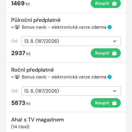
1469
Koupit
Kč
Půlroční předplatné
+
Bonus navíc - elektronická verze zdarma
?
Od:
2937
Koupit
Kč
Roční předplatné
+
Bonus navíc - elektronická verze zdarma
?
Od:
5873
Koupit
Kč
Aha! s TV magazínem
(
14
čísel)