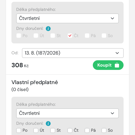
Délka předplatného:
Dny doručení:
Po
Út
St
Čt
Pá
So
Od:
308
Koupit
Kč
Vlastní předplatné
(
0
čísel)
Délka předplatného:
Dny doručení:
Po
Út
St
Čt
Pá
So