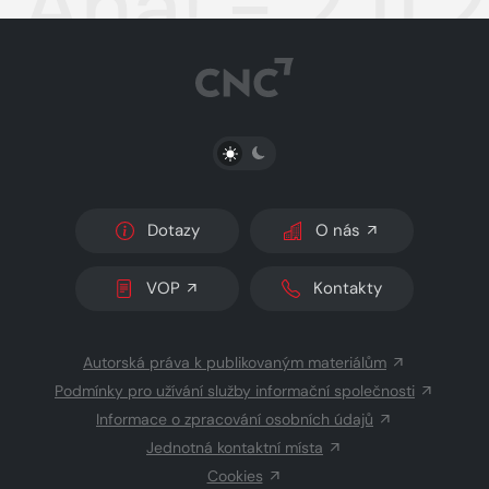
Aha! - 2.11.
PŘEPNOUT SVĚTLÝ/TMAVÝ REŽIM
Dotazy
O nás
VOP
Kontakty
Autorská práva k publikovaným materiálům
Podmínky pro užívání služby informační společnosti
Informace o zpracování osobních údajů
Jednotná kontaktní místa
Cookies