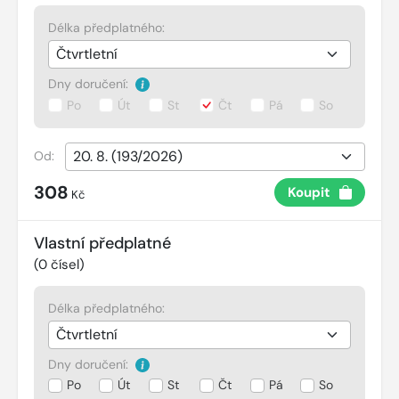
Délka předplatného:
Dny doručení:
Po
Út
St
Čt
Pá
So
Od:
308
Koupit
Kč
Vlastní předplatné
(
0
čísel)
Délka předplatného:
Dny doručení:
Po
Út
St
Čt
Pá
So