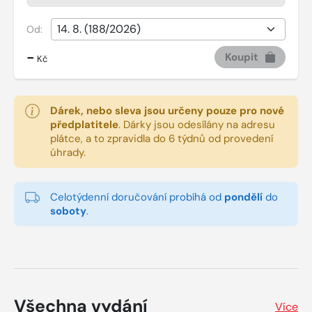
Od:
-
Koupit
Kč
Dárek, nebo sleva jsou určeny pouze pro nové
předplatitele
.
Dárky jsou odesílány na adresu
plátce, a to zpravidla do 6 týdnů od provedení
úhrady.
Celotýdenní doručování probíhá od
pondělí
do
soboty
.
Všechna vydání
Více