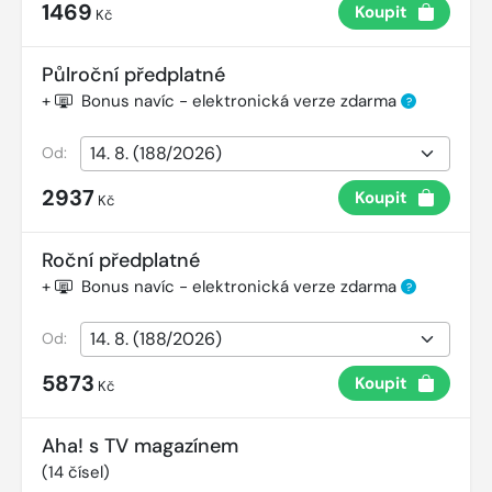
1469
Koupit
Kč
Půlroční předplatné
+
Bonus navíc - elektronická verze zdarma
?
Od:
2937
Koupit
Kč
Roční předplatné
+
Bonus navíc - elektronická verze zdarma
?
Od:
5873
Koupit
Kč
Aha! s TV magazínem
(
14
čísel)