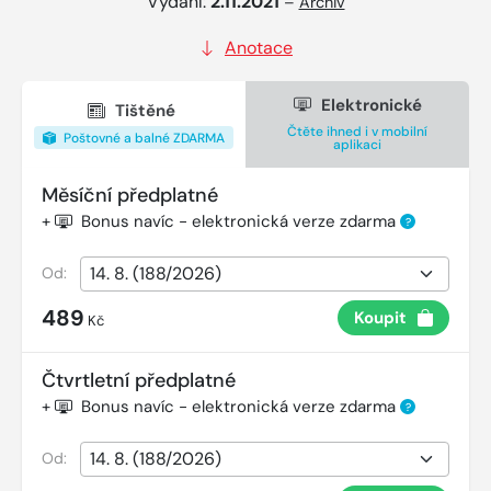
Vydání:
2.11.2021
–
Archiv
Anotace
Elektronické
Tištěné
Čtěte ihned i v mobilní
Poštovné a balné ZDARMA
aplikaci
Měsíční předplatné
+
Bonus navíc - elektronická verze zdarma
?
Od:
489
Koupit
Kč
Čtvrtletní předplatné
+
Bonus navíc - elektronická verze zdarma
?
Od: