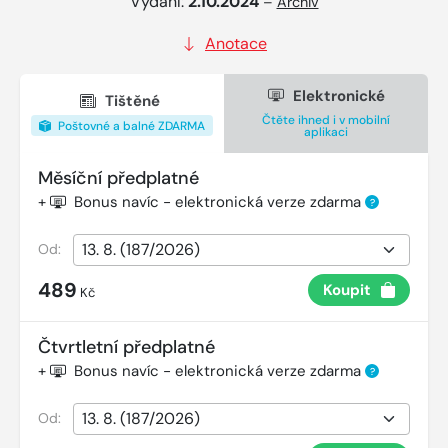
Vydání:
2.10.2024
–
Archiv
Anotace
Elektronické
Tištěné
Čtěte ihned i v mobilní
Poštovné a balné ZDARMA
aplikaci
Měsíční předplatné
+
Bonus navíc - elektronická verze zdarma
?
Od:
489
Koupit
Kč
Čtvrtletní předplatné
+
Bonus navíc - elektronická verze zdarma
?
Od: