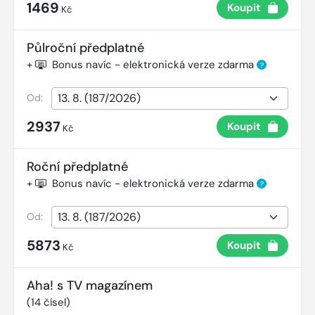
1469
Koupit
Kč
Půlroční předplatné
+
Bonus navíc - elektronická verze zdarma
?
Od:
2937
Koupit
Kč
Roční předplatné
+
Bonus navíc - elektronická verze zdarma
?
Od:
5873
Koupit
Kč
Aha! s TV magazínem
(
14
čísel)