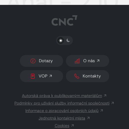
Aha! - 2.10
PŘEPNOUT SVĚTLÝ/TMAVÝ REŽIM
Dotazy
O nás
VOP
Kontakty
Autorská práva k publikovaným materiálům
Podmínky pro užívání služby informační společnosti
Informace o zpracování osobních údajů
Jednotná kontaktní místa
Cookies