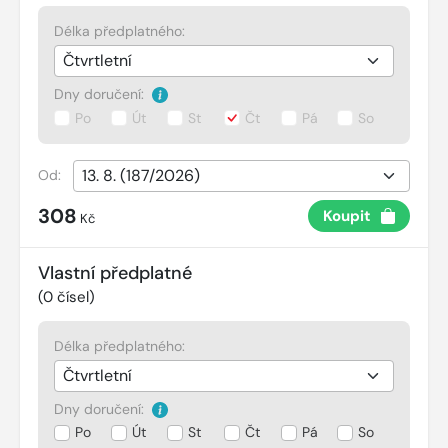
Délka předplatného:
Dny doručení:
Po
Út
St
Čt
Pá
So
Od:
308
Koupit
Kč
Vlastní předplatné
(
0
čísel)
Délka předplatného:
Dny doručení:
Po
Út
St
Čt
Pá
So