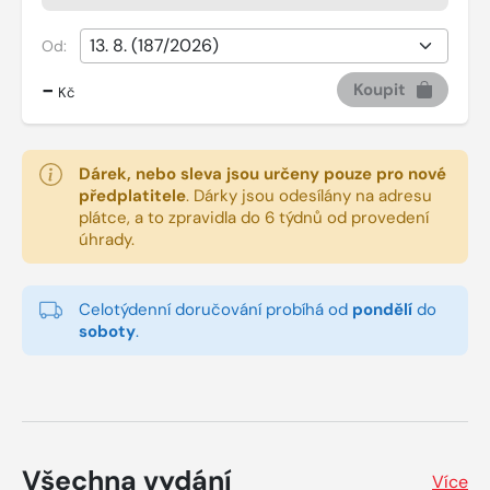
Od:
-
Koupit
Kč
Dárek, nebo sleva jsou určeny pouze pro nové
předplatitele
.
Dárky jsou odesílány na adresu
plátce, a to zpravidla do 6 týdnů od provedení
úhrady.
Celotýdenní doručování probíhá od
pondělí
do
soboty
.
Všechna vydání
Více