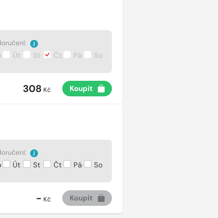
oručení:
o
Út
St
Čt
Pá
So
308
Koupit
Kč
oručení:
o
Út
St
Čt
Pá
So
-
Koupit
Kč