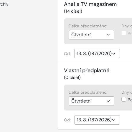
Aha! s TV magazínem
rchiv
(
14
čísel)
Délka předplatného:
Dny d
P
Od:
Vlastní předplatné
(
0
čísel)
Délka předplatného:
Dny d
P
Od: