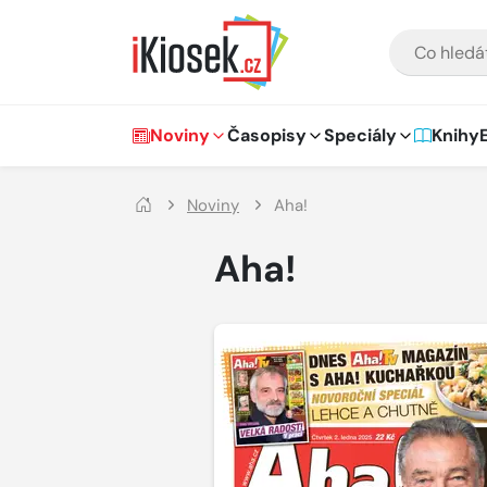
Přejít na hlavní obsah
VYHLEDÁVÁNÍ
Hlavní navigace
Noviny
Časopisy
Speciály
Knihy
Noviny
Aha!
Aha!