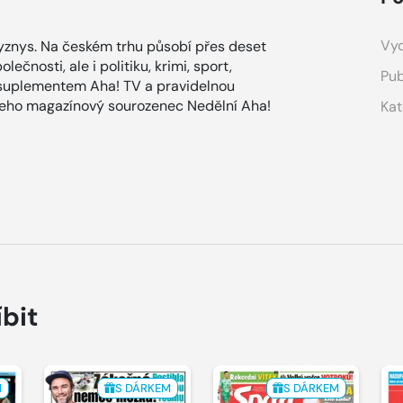
Vyd
znys. Na českém trhu působí přes deset
ečnosti, ale i politiku, krimi, sport,
Pub
 suplementem Aha! TV a pravidelnou
 jeho magazínový sourozenec Nedělní Aha!
Kat
íbit
M
S DÁRKEM
S DÁRKEM