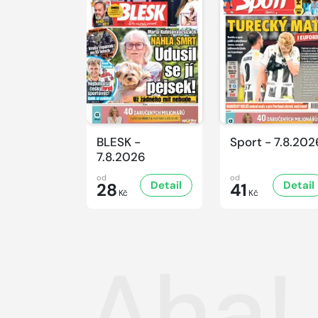
BLESK -
Sport - 7.8.202
7.8.2026
od
od
Detail
Detail
28
41
Kč
Kč
Aha! 