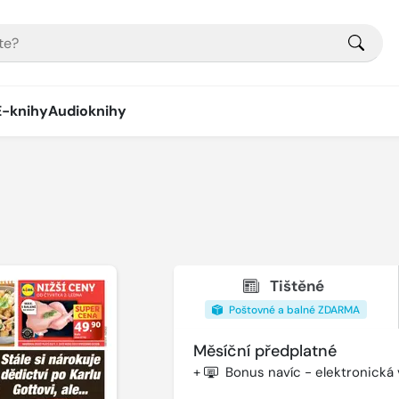
E-knihy
Audioknihy
Tištěné
Poštovné a balné ZDARMA
Měsíční předplatné
+
Bonus navíc - elektronická