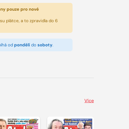
eny pouze pro nové
u plátce, a to zpravidla do 6
bíhá od
pondělí
do
soboty
.
Více