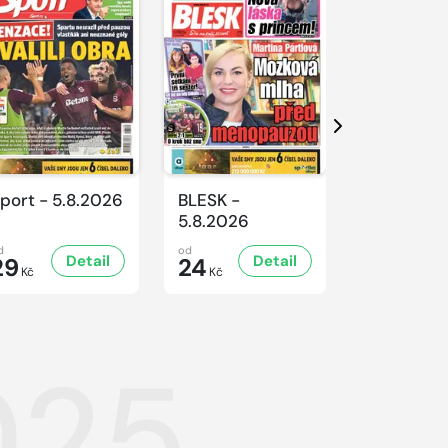
Další
port - 5.8.2026
BLESK -
BLESK -
5.8.2026
4.8.2026
d
od
od
Detail
Detail
D
29
24
24
Kč
Kč
Kč
025