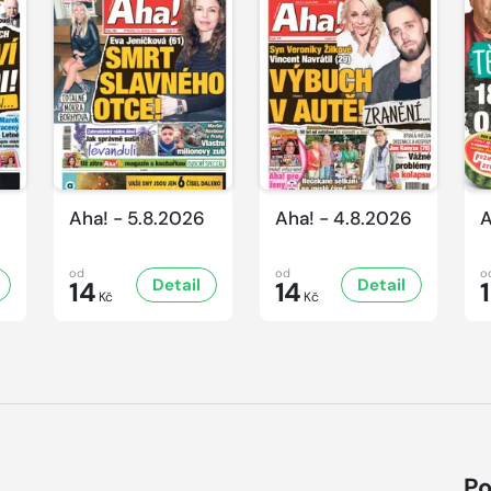
Aha! - 5.8.2026
Aha! - 4.8.2026
A
od
od
o
Detail
Detail
14
14
Kč
Kč
Po