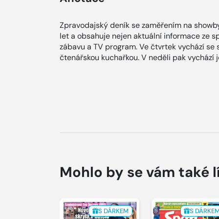
Zpravodajský deník se zaměřením na showby
let a obsahuje nejen aktuální informace ze spol
zábavu a TV program. Ve čtvrtek vychází se
čtenářskou kuchařkou. V neděli pak vychází
Mohlo by se vám také l
S DÁRKEM
S DÁRKE