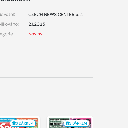
avatel:
CZECH NEWS CENTER a. s.
likováno:
2.1.2025
egorie:
Noviny
S DÁRKEM
S DÁRKEM
S 