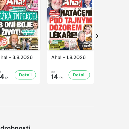
Další
ha! - 3.8.2026
Aha! - 1.8.2026
Aha! - 31.
d
od
od
Detail
Detail
D
14
14
14
Kč
Kč
Kč
drobnosti