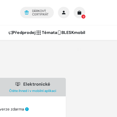
DÁRKOVÝ
CERTIFIKÁT
0
Předprodej
Témata
BLESKmobil
Elektronické
Čtěte ihned i v mobilní aplikaci
 verze zdarma
?