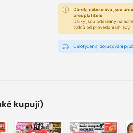
Dárek, nebo sleva jsou urč
předplatitele
.
Dárky jsou odesílány na adres
týdnů od provedení úhrady.
Celotýdenní doručování pro
aké kupují)