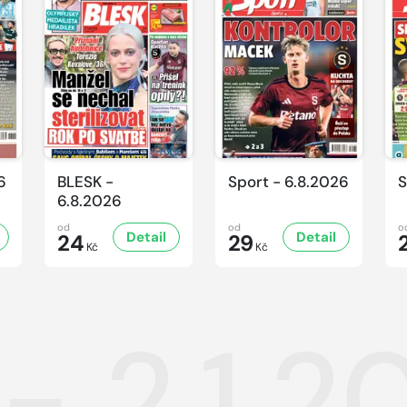
6
BLESK -
Sport - 6.8.2026
S
6.8.2026
od
od
o
Detail
Detail
24
29
Kč
Kč
- 2.1.2