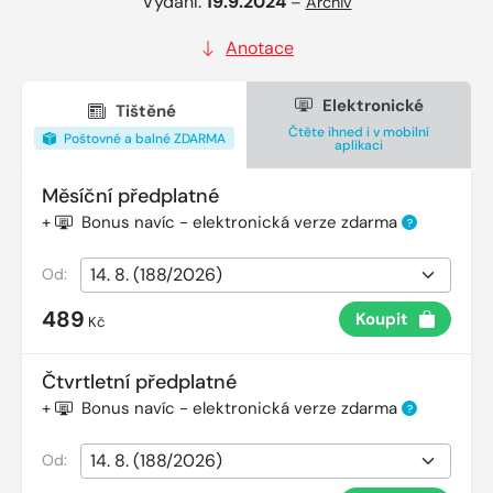
Vydání:
19.9.2024
–
Archiv
Anotace
Elektronické
Tištěné
Čtěte ihned i v mobilní
Poštovné a balné ZDARMA
aplikaci
Měsíční předplatné
+
Bonus navíc - elektronická verze zdarma
?
Od:
489
Koupit
Kč
Čtvrtletní předplatné
+
Bonus navíc - elektronická verze zdarma
?
Od: