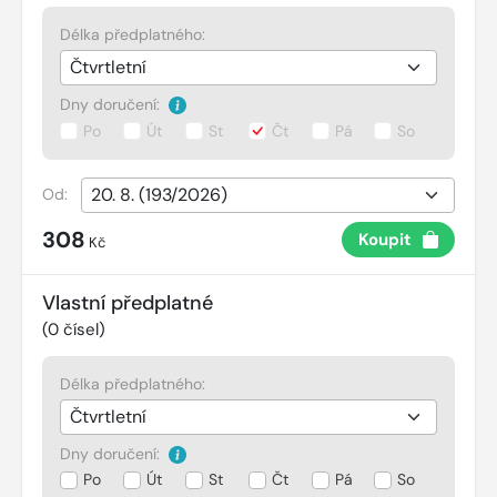
Délka předplatného:
Dny doručení:
Po
Út
St
Čt
Pá
So
Od:
308
Koupit
Kč
Vlastní předplatné
(
0
čísel)
Délka předplatného:
Dny doručení:
Po
Út
St
Čt
Pá
So