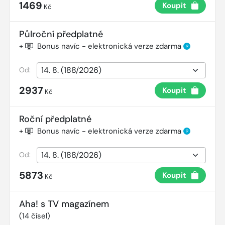
1469
Koupit
Kč
Půlroční předplatné
+
Bonus navíc - elektronická verze zdarma
?
Od:
2937
Koupit
Kč
Roční předplatné
+
Bonus navíc - elektronická verze zdarma
?
Od:
5873
Koupit
Kč
Aha! s TV magazínem
(
14
čísel)