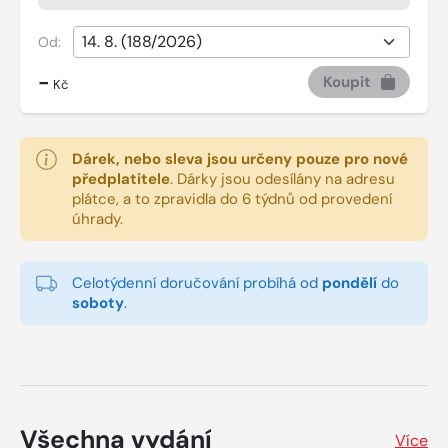
Od:
-
Koupit
Kč
Dárek, nebo sleva jsou určeny pouze pro nové
předplatitele
.
Dárky jsou odesílány na adresu
plátce, a to zpravidla do 6 týdnů od provedení
úhrady.
Celotýdenní doručování probíhá od
pondělí
do
soboty
.
Všechna vydání
Více