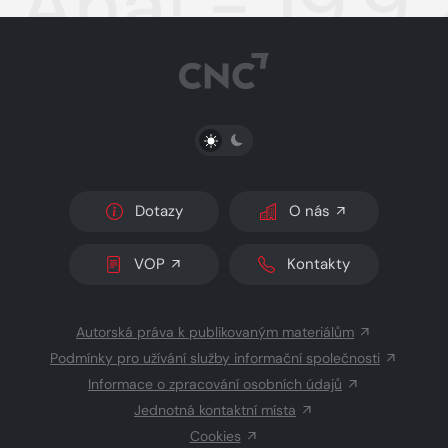
Aha! - 19.9
PŘEPNOUT SVĚTLÝ/TMAVÝ REŽIM
Dotazy
O nás
VOP
Kontakty
Autorská práva k publikovaným materiálům
Podmínky pro užívání služby informační společnosti
Informace o zpracování osobních údajů
Jednotná kontaktní místa
Cookies